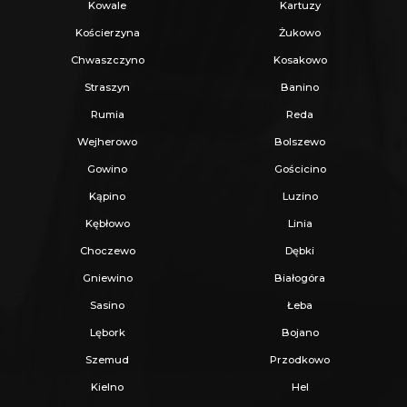
Kowale
Kartuzy
Kościerzyna
Żukowo
Chwaszczyno
Kosakowo
Straszyn
Banino
Rumia
Reda
Wejherowo
Bolszewo
Gowino
Gościcino
Kąpino
Luzino
Kębłowo
Linia
Choczewo
Dębki
Gniewino
Białogóra
Sasino
Łeba
Lębork
Bojano
Szemud
Przodkowo
Kielno
Hel