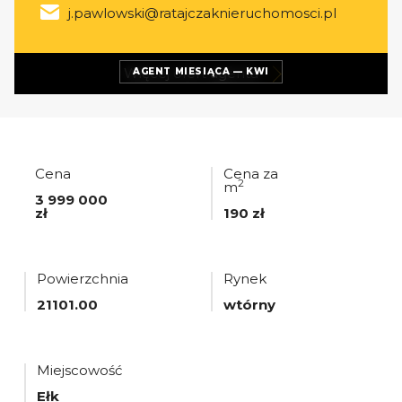
j.pawlowski@ratajczaknieruchomosci.pl
Więcej ofert
agenta
AGENT MIESIĄCA — KWI
Cena
Cena za
2
m
3 999 000
zł
190 zł
Powierzchnia
Rynek
21101.00
wtórny
Miejscowość
Ełk