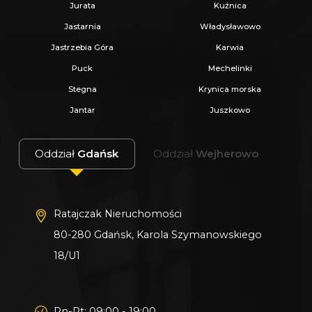
Jurata
Kuźnica
Jastarnia
Władysławowo
Jastrzebia Góra
Karwia
Puck
Mechelinki
Stegna
Krynica morska
Jantar
Juszkowo
Oddział
Gdańsk
Oddział
Wejherowo
Ratajczak Nieruchomości
80-280 Gdańsk, Karola Szymanowskiego
18/U1
Pn-Pt: 09:00 - 19:00