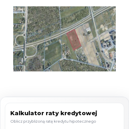
centrum usługowe,
inwestycję łączącą funkcje handlowe i
usługowe,
projekt komercyjny generujący stały
dochód (np. retail park z najemcami
sieciowymi).
Najważniejsze ustalenia MPZP (teren UH)
1️⃣ Zasady podziału nieruchomości:
możliwość wydzielenia dróg
wewnętrznych o szerokości min.
10 m
minimalna powierzchnia działki
budowlanej:
3000 m²
Kalkulator raty kredytowej
minimalna długość frontu działki:
30 m
Oblicz przybliżoną ratę kredytu hipotecznego
2️⃣ Parametry zabudowy: