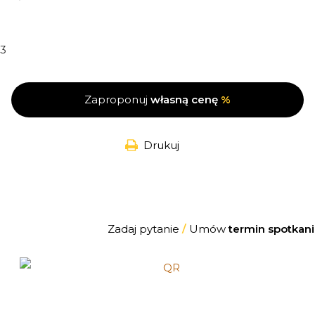
3
Zaproponuj
własną cenę
%
Drukuj
Zadaj pytanie
/
Umów
termin spotkani