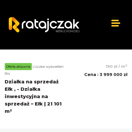
2
190 zł
/
m
Oferta aktywna
| Liczba wyświetleń:
914
Cena
:
3 999 000 zł
Działka na sprzedaż
Ełk , - Działka
inwestycyjna na
sprzedaż – Ełk | 21 101
m²