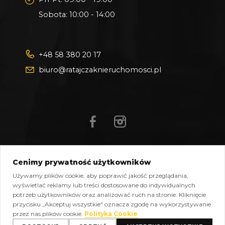
Sobota: 10:00 - 14:00
+48 58 380 20 17
biuro@ratajczaknieruchomosci.pl
Cenimy prywatność użytkowników
Mapa strony
Pliki do pobrania
Polityka prywatności
Używamy plików cookie, aby poprawić jakość przeglądania,
Polityka cookies
Kontakt
wyświetlać reklamy lub treści dostosowane do indywidualnych
potrzeb użytkowników oraz analizować ruch na stronie. Kliknięcie
Copyright © 2026 Ratajczak Nieruchomości All Rights
przycisku „Akceptuj wszystkie" oznacza zgodę na wykorzystywanie
Reserved, Powered by
oplixo.eu
®
przez nas plików cookie.
Polityka Cookie