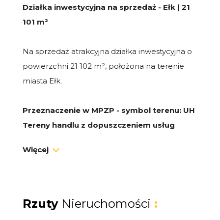
Działka inwestycyjna na sprzedaż - Ełk | 21
101 m²
Na sprzedaż atrakcyjna działka inwestycyjna o
powierzchni 21 102 m², położona na terenie
miasta Ełk.
Przeznaczenie w MPZP - symbol terenu: UH
Tereny handlu z dopuszczeniem usług
miastotwórczych
Więcej
Działka stanowi doskonałą propozycję pod:
obiekt handlowy (w tym
wielkopowierzchniowy powyżej 2000 m²),
Rzuty
Nieruchomości
:
park handlowy,