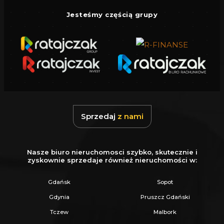
Jesteśmy częścią grupy
Gwarantujemy bezpieczny zakup i najlepszą
CENĘ.
Oferujemy skuteczną i bezpłatną pomoc w
uzyskaniu kredytu.
Zapewniamy fachowe doradztwo przy zakupie
pod inwestycję.
Wszystkie nasze transakcje są objęte
Sprzedaj
z nami
ubezpieczeniem OC w PZU.
Z nami u Notariusza otrzymasz Ofertę
Nasze biuro nieruchomosci szybko, skutecznie i
Specjalną.
zyskownie sprzedaje również nieruchomości w:
Gdańsk
Sopot
Więcej podobnych ofert znajdziesz na naszej
Gdynia
Pruszcz Gdański
stronie:
www.ratajczaknieruchomosci.pl
Tczew
Malbork