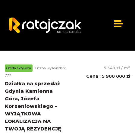
2
5 349 zł
/
m
Oferta aktywna
| Liczba wyświetleń:
777
Cena
:
5 900 000 zł
Działka na sprzedaż
Gdynia Kamienna
Góra, Józefa
Korzeniowskiego -
WYJĄTKOWA
LOKALIZACJA NA
TWOJĄ REZYDENCJĘ