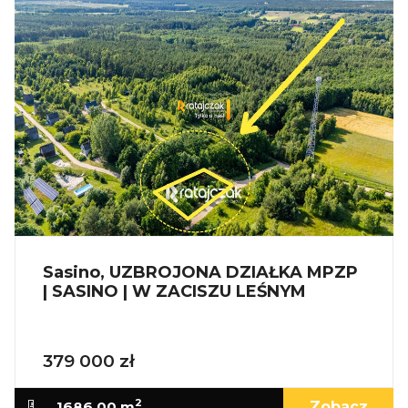
rezydencji lub inwestycji premium, która zyska
na prestiżu dzięki unikalnemu sąsiedztwu,
nadmorskiej aurze i bliskości kultury oraz usług.
_
KUP Z NAMI - NAJKORZYSTNIEJ,
NAJSZYBCIEJ I BEZPIECZNIE!
Jeżeli zainteresowało Cię powyższe ogłoszenie
to:
Sasino, UZBROJONA DZIAŁKA MPZP
| SASINO | W ZACISZU LEŚNYM
- Zadzwoń pod wskazany nr tel.
- Umów się na Prezentację,
379 000 zł
- Przyjedź i Obejrzyj na żywo,
- Zaproponuj Swoją cenę prezentowanej
2
1686.00 m
Zobacz