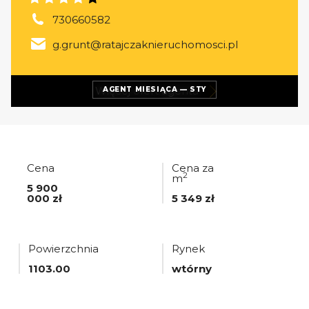
730660582
g.grunt@ratajczaknieruchomosci.pl
Więcej ofert
agenta
AGENT MIESIĄCA — STY
Cena
Cena za
2
m
5 900
000 zł
5 349 zł
Powierzchnia
Rynek
1103.00
wtórny