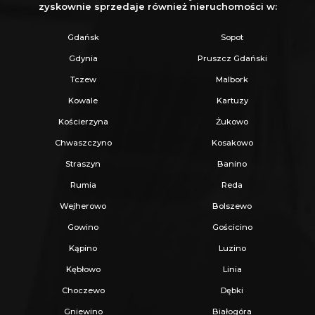
zyskownie sprzedaje również nieruchomości w:
Gdańsk
Sopot
Gdynia
Pruszcz Gdański
Tczew
Malbork
Kowale
Kartuzy
Kościerzyna
Żukowo
Chwaszczyno
Kosakowo
Straszyn
Banino
Rumia
Reda
Wejherowo
Bolszewo
Gowino
Gościcino
Kąpino
Luzino
Kębłowo
Linia
Choczewo
Dębki
Gniewino
Białogóra