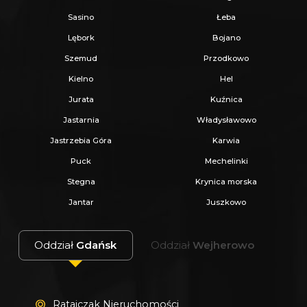
Sasino
Łeba
Lębork
Bojano
Szemud
Przodkowo
Kielno
Hel
Jurata
Kuźnica
Jastarnia
Władysławowo
Jastrzebia Góra
Karwia
Puck
Mechelinki
Stegna
Krynica morska
Jantar
Juszkowo
Oddział
Gdańsk
Oddział
Wejherowo
Ratajczak Nieruchomości