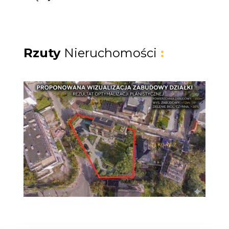
śródmieścia. To adres łączący ciszę i renomę
okolicy z natychmiastowym dostępem do
pełnej miejskiej infrastruktury. (Potwierdzenie:
ulica Korzeniowskiego leży w dzielnicy
Rzuty
Nieruchomości
:
Kamienna Góra; sama dzielnica jest uznawana
za ekskluzywną, parkową część miasta na
wzgórzu z tarasem widokowym.
Lokalizacja i otoczenie
Bulwar Nadmorski i plaża - nadmorska
promenada biegnąca u stóp Kamiennej Góry;
idealna na codzienny spacer lub trening.
Skwer Kościuszki, Marina Gdynia, Molo
Południowe, Muzeum Marynarki Wojennej -