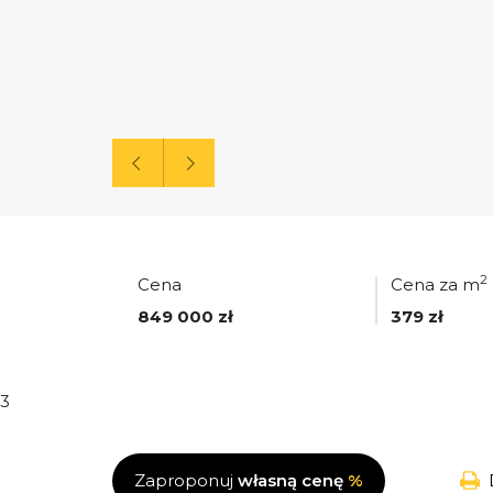
2
Cena
Cena za m
849 000 zł
379 zł
3
Zaproponuj
własną cenę
%