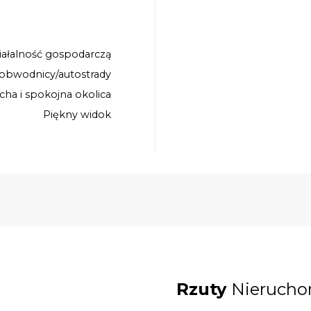
iałalność gospodarczą
 obwodnicy/autostrady
icha i spokojna okolica
Piękny widok
Rzuty
Nierucho