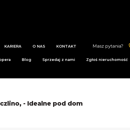
Masz pytania?
KARIERA
O NAS
KONTAKT
opera
Blog
Sprzedaj z nami
Zgłoś nieruchomość
czlino, - Idealne pod dom