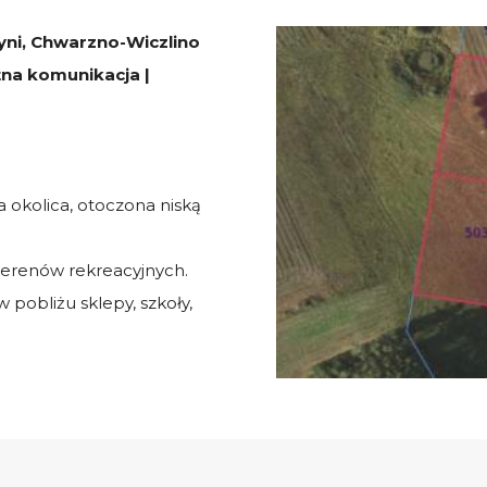
yni, Chwarzno-Wiczlino
etna komunikacja |
na okolica, otoczona niską
 terenów rekreacyjnych.
w pobliżu sklepy, szkoły,
i miejskiej.
jazd do centrum Gdyni
 rozwijająca się dzielnica.