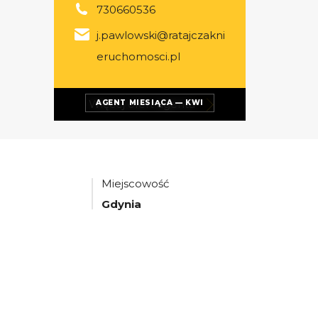
730660536
j.pawlowski@ratajczakni
eruchomosci.pl
Więcej ofert
agenta
AGENT MIESIĄCA — KWI
Miejscowość
Gdynia