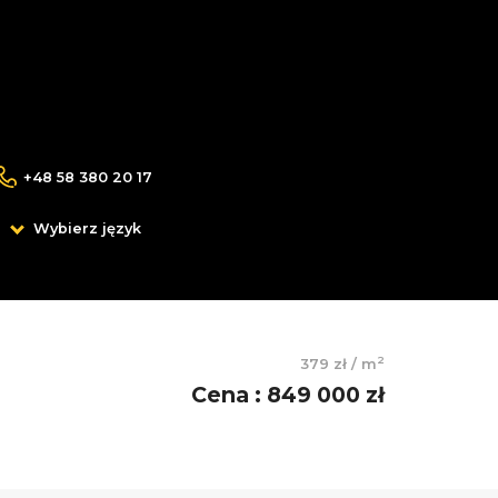
+48 58 380 20 17
Wybierz język
2
379 zł
/
m
Cena
:
849 000 zł