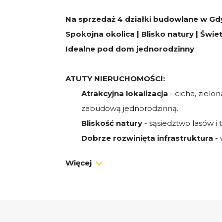
Na sprzedaż 4 działki budowlane w Gd
Spokojna okolica | Blisko natury | Świ
Idealne pod dom jednorodzinny
ATUTY NIERUCHOMOŚCI:
Atrakcyjna lokalizacja
- cicha, zielo
zabudową jednorodzinną.
Bliskość natury
- sąsiedztwo lasów i
Dobrze rozwinięta infrastruktura
- 
restauracje oraz przystanki komunikacj
Więcej
Doskonała komunikacja
- szybki do
oraz Trójmiejskiej Obwodnicy.
Potencjał inwestycyjny
- dynamicznie
PARAMETRY DZIAŁEK: