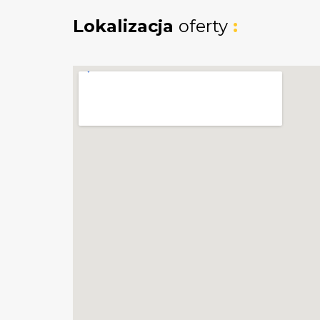
Powierzchnia:
od 2069 m² do 2265 m
Lokalizacja
oferty
:
Media:
prąd w drodze dojazdowej, gaz
Przeznaczenie:
zabudowa jednorodzi
miejscowym planem zagospodarowan
DOSTĘPNE DZIAŁKI:
5037/18 - 2240 m²
5037/19 - 2069 m²
5037/20 - 2265 m²
5037/21 - 2094 m²
11 działek już sprzedanych!
MIEJSCOWY PLAN ZAGOSPODAROWAN
nr 2212
części dzielnicy Chwarzno-Wiczlino w Gdy