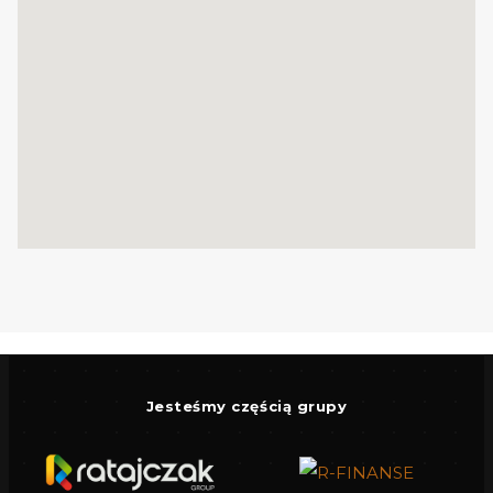
Lewiatan Biedronka, paczkomaty,
przychodnia, kościół
i inne punkty
użyteczności publicznej.
Bliskość do drogi
krajowej S6 oraz przystanku SKM
gwarantuje doskonałą komunikację z
trójmiastem
.
FRAGMENT MPZP
1) Przeznaczenie terenu 09.MN :
a) podstawowe - tereny zabudowy
mieszkaniowej jednorodzinnej
b) uzupełniające - dopuszcza się
wprowadzenie funkcji usługowej (działalność
Jesteśmy częścią grupy
nieuciążliwa) w budynku mieszkalnym do 30%
powierzchni całkowitej budynku