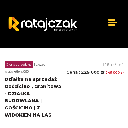
2
149 zł
/
m
Oferta sprzedana
| Liczba
wyświetleń: 868
Cena
:
229 000 zł
245 000 zł
Działka na sprzedaż
Gościcino , Granitowa
- DZIAŁKA
BUDOWLANA |
GOŚCICINO | Z
WIDOKIEM NA LAS