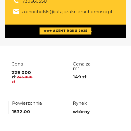
730660558
a.chocholski@ratajczaknieruchomosci.pl
Więcej ofert
agenta
★★★ AGENT ROKU 2025
Cena
Cena za
2
m
229 000
zł
149 zł
245 000
zł
Powierzchnia
Rynek
1532.00
wtórny