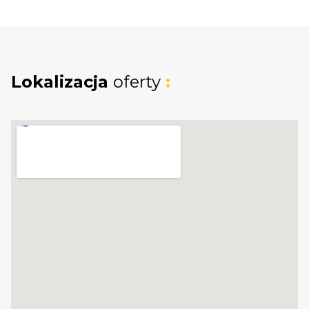
publicznej, dojazd utwardzoną drogą
gruntową.
Uzbrojenie :
Lokalizacja
oferty
:
- na działce znajduje się skrzynka z prądem
- woda "wA110" w drodze przy działce
- kanalizacja : przewidziana budowa szamba
LOKALIZACJA
Numer działki
261/30
(221510_2.0004.261/30)
woj. Pomorskie miejscowość
Gościcino, tuż
obok ul. Granitowej 5
. Teren w niedalekiej
odległości
otoczony lasami pełnymi
grzybów i jagód
. W Gościcinie znajdują się :
stacja kolejowa, przystanki autobusowe,
żłobek przedszkole i szkoły, sklepy