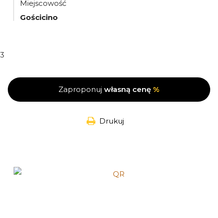
Miejscowość
Gościcino
3
Zaproponuj
własną cenę
%
Drukuj