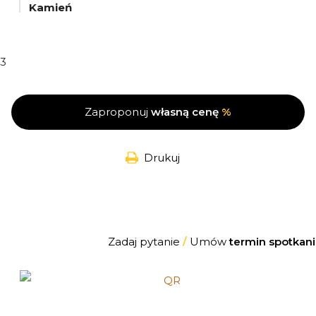
Kamień
3
Zaproponuj
własną cenę
%
Drukuj
Zadaj pytanie
/
Umów
termin spotkani