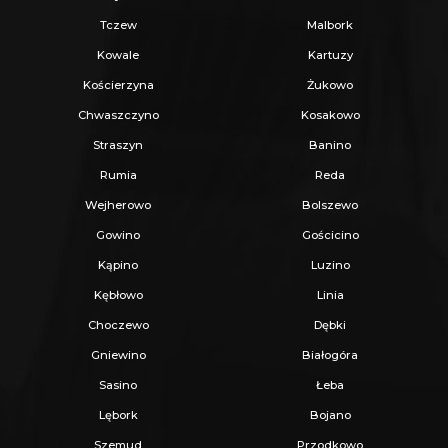
Tczew
Malbork
Kowale
Kartuzy
Kościerzyna
Żukowo
Chwaszczyno
Kosakowo
Straszyn
Banino
Rumia
Reda
Wejherowo
Bolszewo
Gowino
Gościcino
Kąpino
Luzino
Kębłowo
Linia
Choczewo
Dębki
Gniewino
Białogóra
Sasino
Łeba
Lębork
Bojano
Szemud
Przodkowo