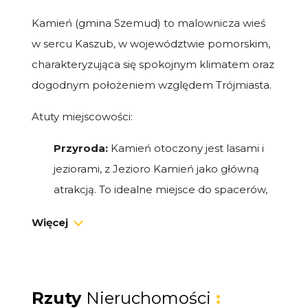
Kamień (gmina Szemud) to malownicza wieś
w sercu Kaszub, w województwie pomorskim,
charakteryzująca się spokojnym klimatem oraz
dogodnym położeniem względem Trójmiasta.
Atuty miejscowości:
Przyroda:
Kamień otoczony jest lasami i
jeziorami, z Jezioro Kamień jako główną
atrakcją. To idealne miejsce do spacerów,
wędkowania, spływów kajakowych oraz
Więcej
letnich kąpieli.
Komunikacja:
Nowa Obwodnica
Metropolitalna Trójmiasta zapewnia
doskonałe połączenia z Gdynią,
Rzuty
Nieruchomości
: