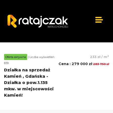
2
233 zł
/
m
Oferta aktywna
| Liczba wyświetleń:
839
Cena
:
279 000 zł
283 750 zł
Działka na sprzedaż
Kamień , Gdańska -
Działka o pow.1.135
mkw. w miejscowości
Kamień!