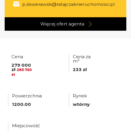
p.skwierawski@ratajczaknieruchomosci.pl
Więcej ofert
agenta
Cena
Cena za
2
m
279 000
zł
233 zł
283 750
zł
Powierzchnia
Rynek
1200.00
wtórny
Miejscowość