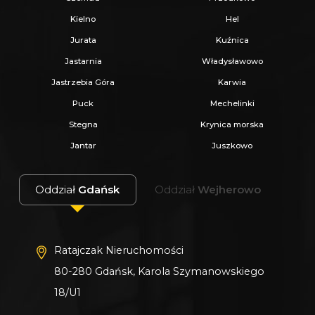
Kielno
Hel
Jurata
Kuźnica
Jastarnia
Władysławowo
Jastrzebia Góra
Karwia
Puck
Mechelinki
Stegna
Krynica morska
Jantar
Juszkowo
Oddział
Gdańsk
Oddział
Wejherowo
Ratajczak Nieruchomości
80-280 Gdańsk, Karola Szymanowskiego
18/U1