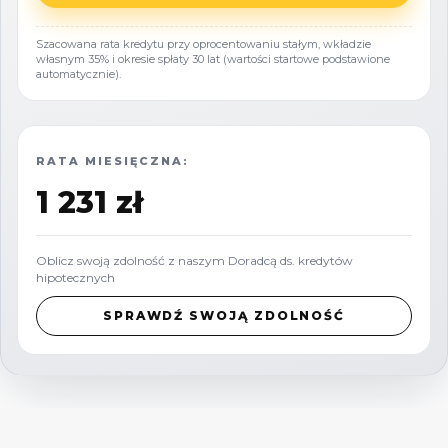
zagospodarowanie przestrzeni.
Szacowana rata kredytu przy oprocentowaniu stałym, wkładzie
Otoczenie:
Sąsiedztwo lasów, jezior oraz
własnym 35% i okresie spłaty 30 lat (wartości startowe podstawione
automatycznie).
zabudowy jednorodzinnej.
Odległości do pobliskich miejscowości:
RATA MIESIĘCZNA:
Szemud - 3 km,
1 231 zł
Chwaszczyno - 11 km,
Wejherowo - 15 km,
Oblicz swoją zdolność z naszym Doradcą ds. kredytów
Gdynia - 16 km,
hipotecznych
Gdańsk - 22 km.
SPRAWDŹ SWOJĄ ZDOLNOŚĆ
Dzięki dynamicznemu rozwojowi regionu oraz
rosnącemu zainteresowaniu
nieruchomościami w gminie Szemud, działka
ta stanowi atrakcyjną inwestycję, zarówno pod