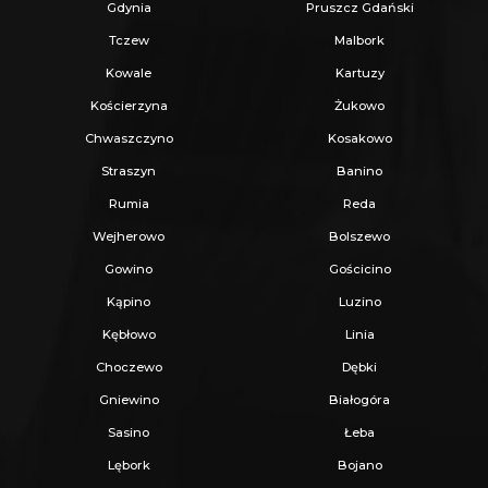
Gdynia
Pruszcz Gdański
Łebcz, ul. dr. Augusta Oetkera, działka nr 393/4,
Tczew
Malbork
84-103 Łebcz
Kowale
Kartuzy
Kościerzyna
Żukowo
Możliwość zakupu większej powierzchni:
Chwaszczyno
Kosakowo
Istnieje opcja zakupu także sąsiedniej działki nr
Straszyn
Banino
394/4 (9632 m²).
Rumia
Reda
Łączna powierzchnia obu nieruchomości:
19
Wejherowo
Bolszewo
234 m².
Gowino
Gościcino
Cena za obie działki:
3 100 000 zł
Kąpino
Luzino
Kębłowo
Linia
Choczewo
Dębki
Gniewino
Białogóra
Sasino
Łeba
Lębork
Bojano