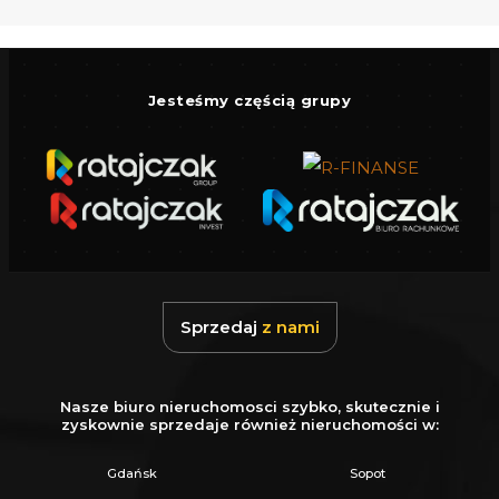
do prostokąta
- Topografia: działka płaska
- Zalesienie : brak
Jesteśmy częścią grupy
- media: prąd, woda, gaz, szambo
Informacja z MPZP:
Teren oznaczony symbolem
29
P,U
Tereny
obiektów
produkcyjnych
,
składów
i
magazynów
, tereny
zabudowy
usługowej
Identyfikator działki 221107_2.0008.AR_7.393/4
Sprzedaj
z nami
Obręb 0008 Łebcz
województwo pomorskie, powiat pucki, gmina
Nasze biuro nieruchomosci szybko, skutecznie i
Puck, miejscowość Łebcz
zyskownie sprzedaje również nieruchomości w:
Gdańsk
Sopot
Adres działki: