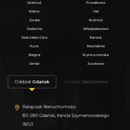
Szemud
Przodkowo
Kielno
Hel
Jurata
Kuźnica
Jastarnia
Władysławowo
Jastrzebia Góra
Karwia
Puck
Mechelinki
Stegna
Krynica morska
Jantar
Juszkowo
Oddział
Gdańsk
Oddział
Wejherowo
Ratajczak Nieruchomości
80-280 Gdańsk, Karola Szymanowskiego
18/U1