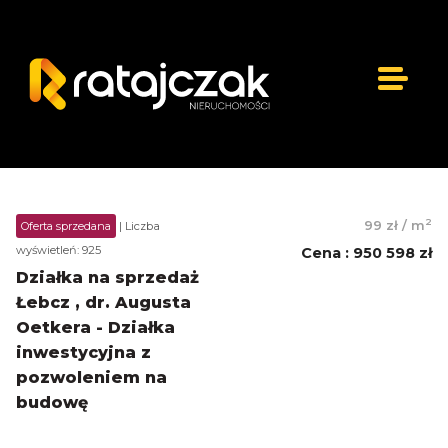
2
99 zł
/
m
Oferta sprzedana
| Liczba
wyświetleń: 925
Cena
:
950 598 zł
Działka na sprzedaż
Łebcz , dr. Augusta
Oetkera - Działka
inwestycyjna z
pozwoleniem na
budowę