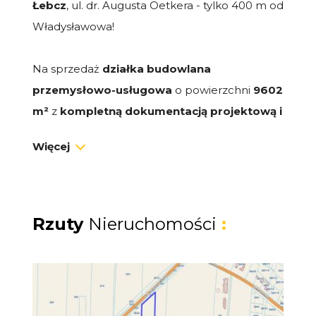
Łebcz
, ul. dr. Augusta Oetkera - tylko 400 m od
Władysławowa!
Na sprzedaż
działka
budowlana
przemysłowo-usługowa
o powierzchni
9602
m²
z
kompletną dokumentacją projektową i
ważnym
,
prawomocnym
pozwoleniem na
Więcej
budowę centrum dystrybucyjnego.
Atuty nieruchomości:
- Topowa lokalizacja - jedynie 400 m od
Rzuty
Nieruchomości
:
Władysławowa, w sąsiedztwie drogi
powiatowej 1509G (bezpośredni zjazd).
- Gotowość inwestycyjna - możliwość
natychmiastowego rozpoczęcia budowy.