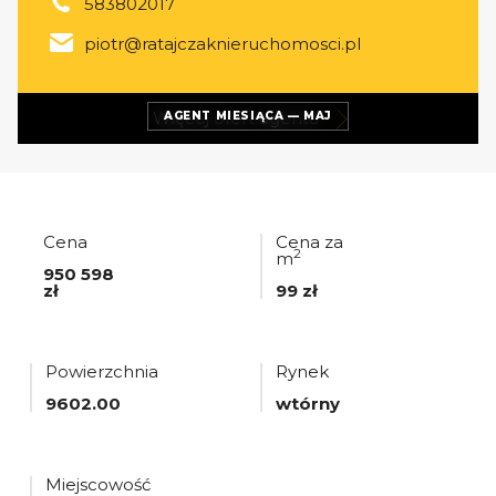
583802017
piotr@ratajczaknieruchomosci.pl
Więcej ofert
agenta
AGENT MIESIĄCA — MAJ
Cena
Cena za
2
m
950 598
zł
99 zł
Powierzchnia
Rynek
9602.00
wtórny
Miejscowość