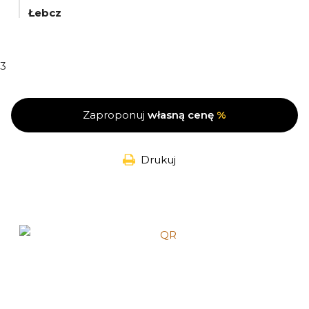
Łebcz
3
Zaproponuj
własną cenę
%
Drukuj