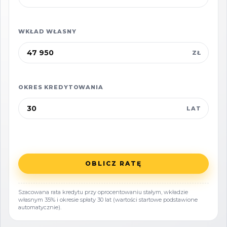
WKŁAD WŁASNY
ZŁ
_
OKRES KREDYTOWANIA
KUP Z NAMI - NAJKORZYSTNIEJ,
LAT
NAJSZYBCIEJ I BEZPIECZNIE!
Jeżeli zainteresowało Cię powyższe ogłoszenie
to:
OBLICZ RATĘ
- Zadzwoń pod wskazany nr tel.
Szacowana rata kredytu przy oprocentowaniu stałym, wkładzie
własnym 35% i okresie spłaty 30 lat (wartości startowe podstawione
- Umów się na Prezentację,
automatycznie).
- Przyjedź i Obejrzyj na żywo,