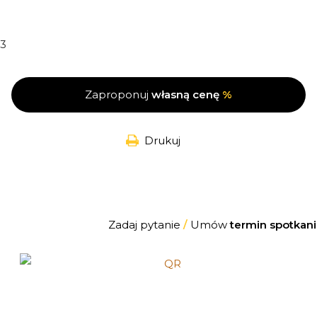
3
Zaproponuj
własną cenę
%
Drukuj
Zadaj pytanie
/
Umów
termin spotkani