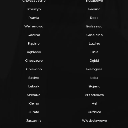
Chwaszczyno
Kosakowo
Straszyn
Banino
Rumia
Reda
Wejherowo
Bolszewo
Gowino
Gościcino
Kąpino
Luzino
Kębłowo
Linia
Choczewo
Dębki
Gniewino
Białogóra
Sasino
Łeba
Lębork
Bojano
Szemud
Przodkowo
Kielno
Hel
Jurata
Kuźnica
Jastarnia
Władysławowo