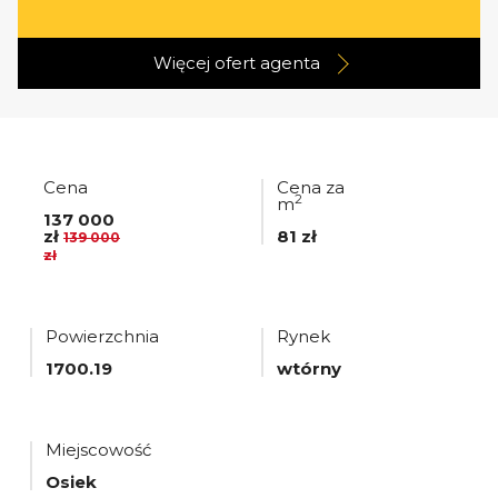
Więcej ofert
agenta
Cena
Cena za
2
m
137 000
zł
81 zł
139 000
zł
Powierzchnia
Rynek
1700.19
wtórny
Miejscowość
Osiek