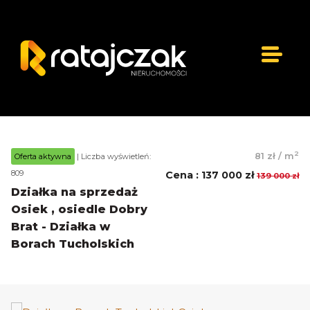
2
81 zł
/
m
Oferta aktywna
| Liczba wyświetleń:
809
Cena
:
137 000 zł
139 000 zł
Działka na sprzedaż
Osiek , osiedle Dobry
Brat - Działka w
Borach Tucholskich