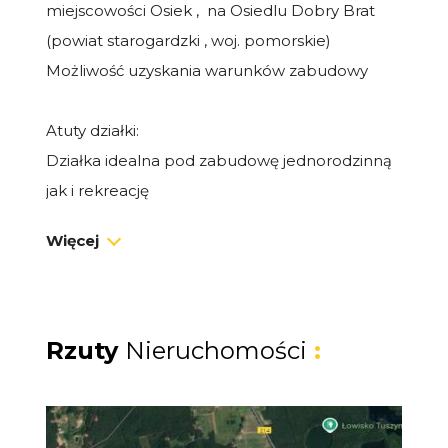
miejscowości Osiek , na Osiedlu Dobry Brat
(powiat starogardzki , woj. pomorskie)
Możliwość uzyskania warunków zabudowy
Atuty działki:
Działka idealna pod zabudowę jednorodzinną
jak i rekreację
Spokojna zielona okolica idealna dla rodzin i
Więcej
osób szukających spokoju
Dojazd drogą gminną
Media w drodze
Bliskość jeziora Kałębie oraz terenów
Rzuty
Nieruchomości
:
rekreacyjnych
Osiek to malownicza , spokojna miejscowość