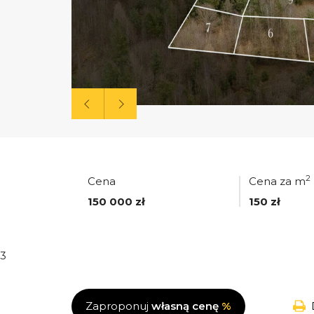
2
Cena
Cena za m
150 000 zł
150 zł
3
Zaproponuj
własną cenę
%