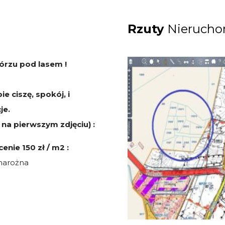
Rzuty
Nierucho
órzu pod lasem !
ie ciszę, spokój, i
je.
na pierwszym zdjęciu) :
nie 150 zł / m2 :
 narożna
7 narożna
8