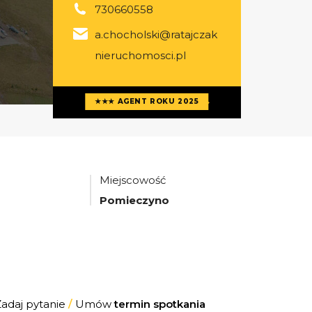
730660558
a.chocholski@ratajczak
nieruchomosci.pl
Więcej ofert
agenta
★★★ AGENT ROKU 2025
Miejscowość
Pomieczyno
Zadaj pytanie
/
Umów
termin spotkania