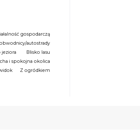
iałalność gospodarczą
 obwodnicy/autostrady
 jeziora
Blisko lasu
icha i spokojna okolica
widok
Z ogródkiem