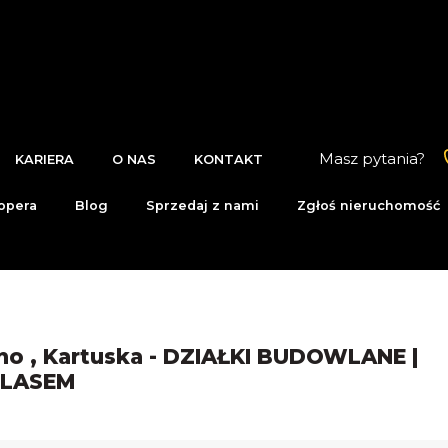
Masz pytania?
KARIERA
O NAS
KONTAKT
opera
Blog
Sprzedaj z nami
Zgłoś nieruchomość
no , Kartuska - DZIAŁKI BUDOWLANE |
 LASEM