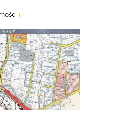
mości
: