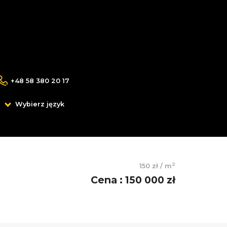
+48 58 380 20 17
Wybierz język
2
150 zł
/
m
Cena
:
150 000 zł