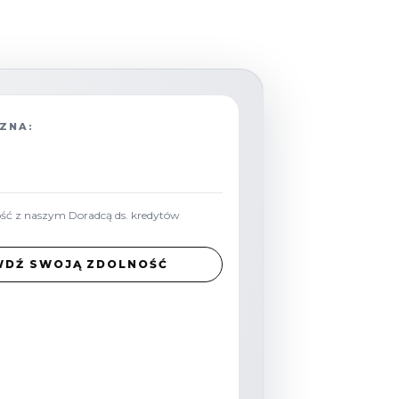
ZNA:
ość z naszym Doradcą ds. kredytów
WDŹ SWOJĄ ZDOLNOŚĆ