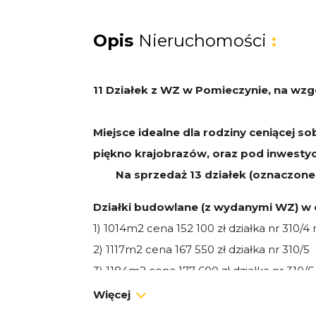
Opis
Nieruchomości
:
11 Działek z WZ w Pomieczynie, na wzg
Miejsce idealne dla rodziny ceniącej sob
piękno krajobrazów, oraz pod inwestyc
Na sprzedaż 13 działek (oznaczone 
Działki budowlane (z wydanymi WZ) w ce
1) 1014m2 cena 152 100 zł działka nr 310/4
2) 1117m2 cena 167 550 zł działka nr 310/5
3) 1184m2 cena 177 600 zł działka nr 310/6
4) 1431m2 cena 214 650 zł działka nr 310/
Więcej
5) 1029m2 cena 154 350 zł działka nr 310/