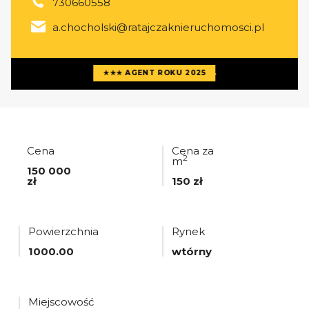
730660558
a.chocholski@ratajczaknieruchomosci.pl
Więcej ofert
agenta
★★★ AGENT ROKU 2025
Cena
Cena za
2
m
150 000
zł
150 zł
Powierzchnia
Rynek
1000.00
wtórny
Miejscowość