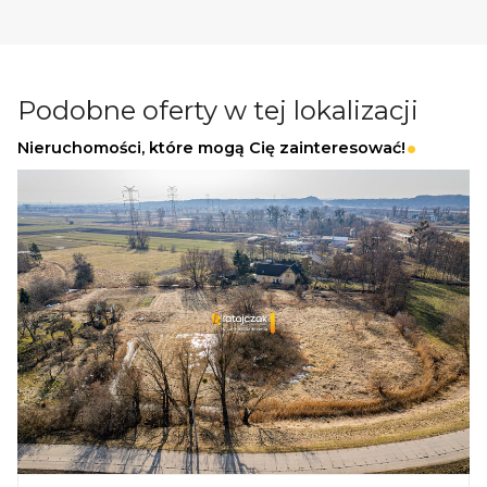
najdalej działki 7 i 8.
LOKALIZACJA
Numer działki 310/13 (
220503_2.0007.310/13
)
Podobne oferty w tej lokalizacji
woj. Pomorskie, powiat kartuski, gmina
Nieruchomości, które mogą Cię zainteresować!
Przodkowo, wieś Pomieczyno.
200m przystanki autobusowe,
sklep
"Delikatesy Delux", straż pożarna
300m szkoła podstawowa i gimnazjum
,
bosiko szkolne, kwiaciarnia
500m
Kościół, "Lewiatan", mechanik
samochodowy
Pomieczyno jest położone przy drodze
wojewódzkiej nr 224 w odległości
30 km od