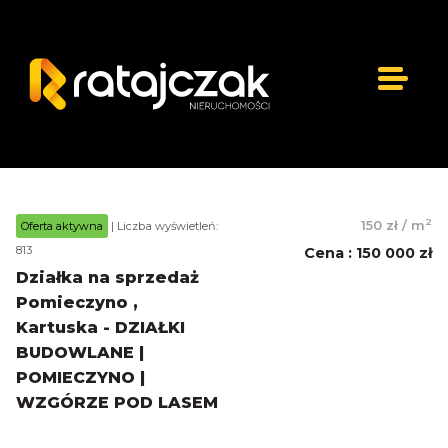
2
150 zł
/
m
Oferta aktywna
| Liczba wyświetleń:
813
Cena
:
150 000 zł
Działka na sprzedaż
Pomieczyno ,
Kartuska - DZIAŁKI
BUDOWLANE |
POMIECZYNO |
WZGÓRZE POD LASEM