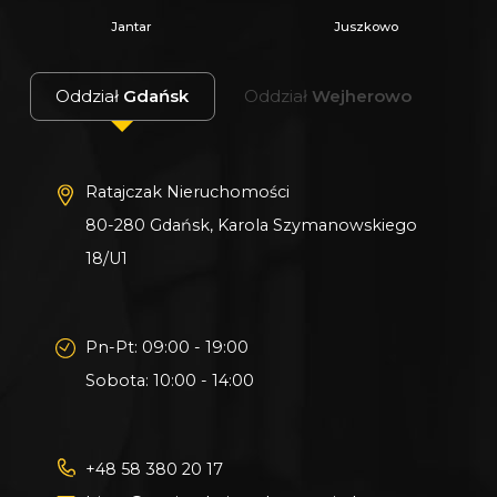
g) wskaźnik powierzchni biologicznie czynnej:
Jantar
Juszkowo
minimum 30%.
PODSUMOWANIE :
Oddział
Gdańsk
Oddział
Wejherowo
Działki na własność z 1 właścicielem z czystą
KW (dział III i IV KW wolny od wpisów)
Ratajczak Nieruchomości
Gratis udziały w drodze prywatnej
80-280 Gdańsk, Karola Szymanowskiego
Wydane WZ
18/U1
Możliwość zakupu jednej działki lub paru
działek
Działki dostępne od zaraz !
Pn-Pt: 09:00 - 19:00
Sobota: 10:00 - 14:00
Cena do negocjacji !
+48 58 380 20 17
W razie pytań zachęcam do kontaktu