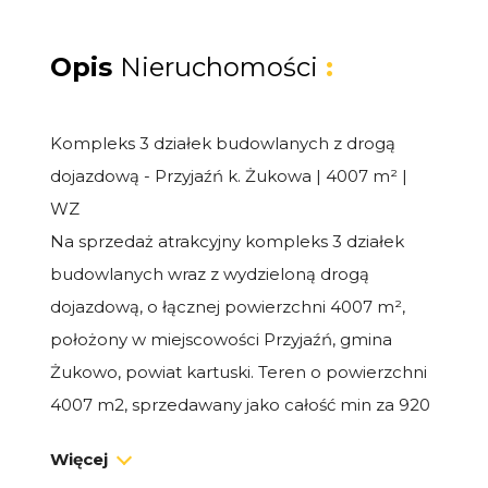
Opis
Nieruchomości
:
Kompleks 3 działek budowlanych z drogą
dojazdową - Przyjaźń k. Żukowa | 4007 m² |
WZ
Na sprzedaż atrakcyjny kompleks 3 działek
budowlanych wraz z wydzieloną drogą
dojazdową, o łącznej powierzchni 4007 m²,
położony w miejscowości Przyjaźń, gmina
Żukowo, powiat kartuski. Teren o powierzchni
4007 m2, sprzedawany jako całość min za 920
000 zł. Nieruchomość składa się z działek:
Więcej
28/18 373 m2 -działka drogowa