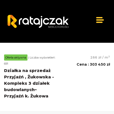
2
266 zł
/
m
Oferta aktywna
| Liczba wyświetleń:
691
Cena
:
303 450 zł
Działka na sprzedaż
Przyjaźń , Żukowska -
Kompleks 3 działek
budowlanych–
Przyjaźń k. Żukowa