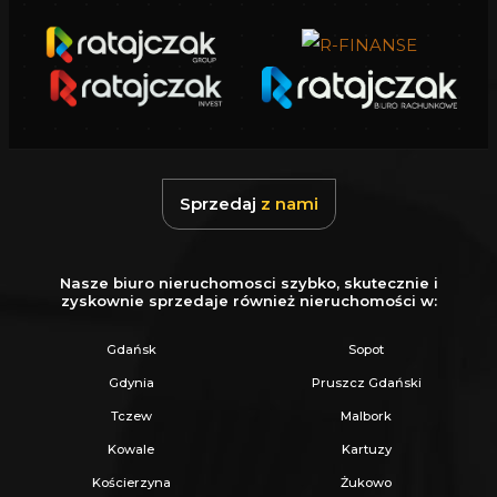
CENĘ.
Oferujemy skuteczną i bezpłatną pomoc w
uzyskaniu kredytu.
Zapewniamy fachowe doradztwo przy zakupie
pod inwestycję.
Wszystkie nasze transakcje są objęte
Sprzedaj
z nami
ubezpieczeniem OC w PZU.
Z nami u Notariusza otrzymasz Ofertę
Nasze biuro nieruchomosci szybko, skutecznie i
Specjalną.
zyskownie sprzedaje również nieruchomości w:
Gdańsk
Sopot
Więcej podobnych ofert znajdziesz na naszej
Gdynia
Pruszcz Gdański
stronie:
www.ratajczaknieruchomosci.pl
Tczew
Malbork
Kowale
Kartuzy
Kościerzyna
Żukowo