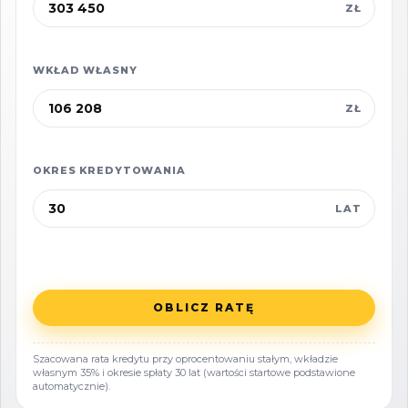
ZŁ
gospodarczych
Media
WKŁAD WŁASNY
- doprowadzony wodociąg
ZŁ
- pozostałe media w zasięgu / do uzgodnienia
(zgodnie z WZ)
OKRES KREDYTOWANIA
- projekt na doprowadzenie kanalizacji
LAT
Funkcjonalny układ działek
- 3 działki + wydzielona droga dojazdowa
- wygodny dojazd, pełna kontrola nad
OBLICZ RATĘ
układem komunikacyjnym
- czytelny podział sprzyjający etapowaniu
Szacowana rata kredytu przy oprocentowaniu stałym, wkładzie
inwestycji
własnym 35% i okresie spłaty 30 lat (wartości startowe podstawione
automatycznie).