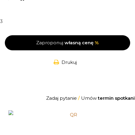
3
Zaproponuj
własną cenę
%
Drukuj
Zadaj pytanie
/
Umów
termin spotkani