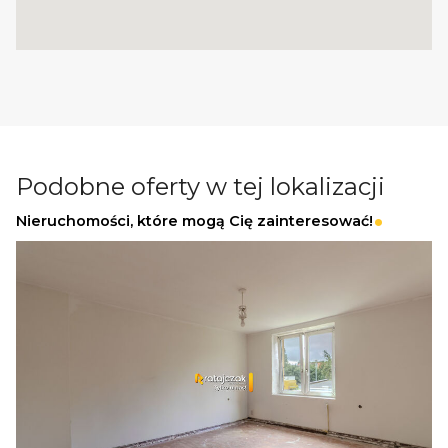
Przeznaczenie: zabudowa jednorodzinna (WZ)
Forma sprzedaży: kompleks działek wraz z
drogą dojazdową
Podobne oferty w tej lokalizacji
Podsumowanie
Nieruchomości, które mogą Cię zainteresować!
Kompleks działek o dużym potencjale, z
wydanymi warunkami zabudowy,
doprowadzonym wodociągiem oraz doskonałą
komunikacją z Trójmiastem. Idealna
propozycja dla osób poszukujących gruntu
gotowego pod inwestycję bez ryzyk
formalnych.