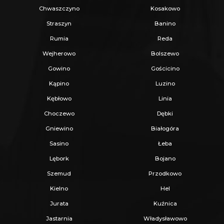
Chwaszczyno
Kosakowo
Straszyn
Banino
Rumia
Reda
Wejherowo
Bolszewo
Gowino
Gościcino
Kąpino
Luzino
Kębłowo
Linia
Choczewo
Dębki
Gniewino
Białogóra
Sasino
Łeba
Lębork
Bojano
Szemud
Przodkowo
Kielno
Hel
Jurata
Kuźnica
Jastarnia
Władysławowo