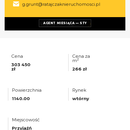
g.grunt@ratajczaknieruchomosci.pl
Więcej ofert
agenta
AGENT MIESIĄCA — STY
Cena
Cena za
2
m
303 450
zł
266 zł
Powierzchnia
Rynek
1140.00
wtórny
Miejscowość
Przyjaźń