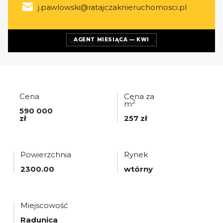
j.pawlowski@ratajczaknieruchomosci.pl
Więcej ofert
agenta
AGENT MIESIĄCA — KWI
Cena
Cena za
2
m
590 000
zł
257 zł
Powierzchnia
Rynek
2300.00
wtórny
Miejscowość
Radunica