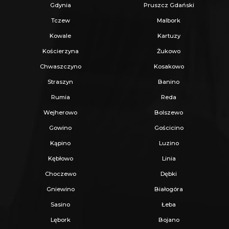
Pruszcz Gdański
- 3 km
Gdynia
Pruszcz Gdański
trasa S7
- 5 km
Tczew
Malbork
obwodnica Trójmiasta (S6) / autostrada
Kowale
Kartuzy
A1
- 7 km
Kościerzyna
Żukowo
Gdańsk centrum
- 10 km
Chwaszczyno
Kosakowo
plaże Gdańsk Stogi
- 16 km
Straszyn
Banino
Sopot
- 22 km
Rumia
Reda
Tczew
- 25 km
Wejherowo
Bolszewo
Gdynia
- 31 km
Gowino
Gościcino
Kąpino
Luzino
GŁÓWNE ATUTY DZIAŁKI:
Kębłowo
Linia
Atrakcyjna, duża powierzchnia
2 300 m²
Choczewo
Dębki
Pełne uzbrojenie terenu
- wszystkie
Gniewino
Białogóra
media w drodze
Sasino
Łeba
Spokojna okolica
z szybkim dojazdem do
Lębork
Bojano
Gdańska i Pruszcza