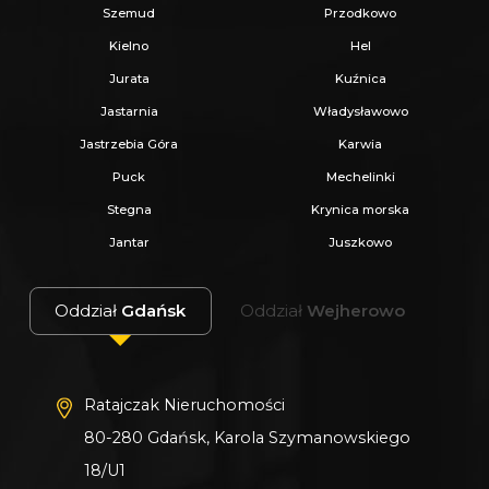
Szemud
Przodkowo
Pełna infrastruktura usługowa
w zasięgu
Kielno
Hel
kilku minut
Jurata
Kuźnica
Bliskość morza, obwodnicy i autostrady
Jastarnia
Władysławowo
A1
Jastrzebia Góra
Karwia
Puck
Mechelinki
Stegna
Krynica morska
_
Jantar
Juszkowo
KUP Z NAMI - NAJKORZYSTNIEJ,
NAJSZYBCIEJ I BEZPIECZNIE!
Oddział
Gdańsk
Oddział
Wejherowo
Jeżeli zainteresowało Cię powyższe ogłoszenie
to:
Ratajczak Nieruchomości
80-280 Gdańsk, Karola Szymanowskiego
- Zadzwoń pod wskazany nr tel.
18/U1