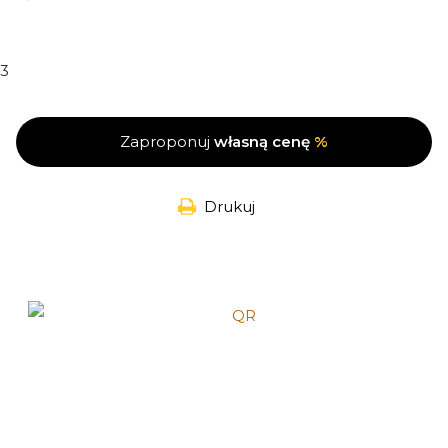
3
Zaproponuj
własną cenę
%
Drukuj