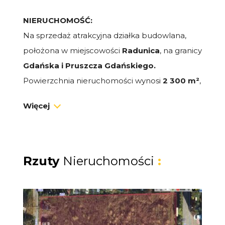
NIERUCHOMOŚĆ:
Na sprzedaż atrakcyjna działka budowlana,
położona w miejscowości
Radunica
, na granicy
Gdańska i Pruszcza Gdańskiego.
Powierzchnia nieruchomości wynosi
2 300 m²
,
a jej wymiary to około
70 m x 33 m.
Więcej
Działka ma
regularny, prostokątny kształt
i
jest
płaska
, co ułatwia zabudowę.
Bezpośredni
dostęp do dwóch dróg
Rzuty
Nieruchomości
:
dojazdowych
, w których dostępne są
wszystkie
media
: prąd, woda, kanalizacja, gaz i
telekomunikacja.