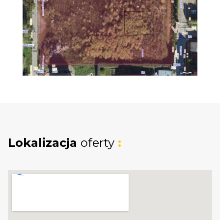
Nieruchomość objęta jest
Miejscowym
Planem Zagospodarowania
Przestrzennego
o oznaczeniu
MR
-
zabudowa mieszana miejscowości rolniczych.
Zgodnie z uchwałą nr XXXIV/190/2005 Rady
Gminy Pruszcz Gdański z dnia 27 października
2005 r., dopuszcza się zabudowę
mieszkaniową jednorodzinną, obiekty
usługowe i turystyczne oraz usługi produkcyjne
i małe składy. W obrębie terenów wprowadza
Lokalizacja
oferty
:
się zakaz realizacji takich zakładów
usługowych jak stolarnie, lakiernie, zakłady
blacharskie, zakłady wulkanizacyjne i o
podobnym stopniu uciążliwości.