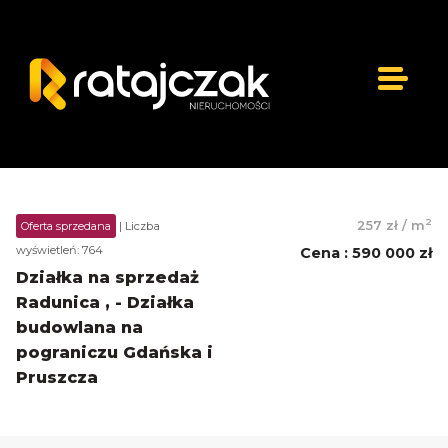
2
257 zł
/
m
Oferta sprzedana
| Liczba
wyświetleń: 764
Cena
:
590 000 zł
Działka na sprzedaż
Radunica , - Działka
budowlana na
pograniczu Gdańska i
Pruszcza