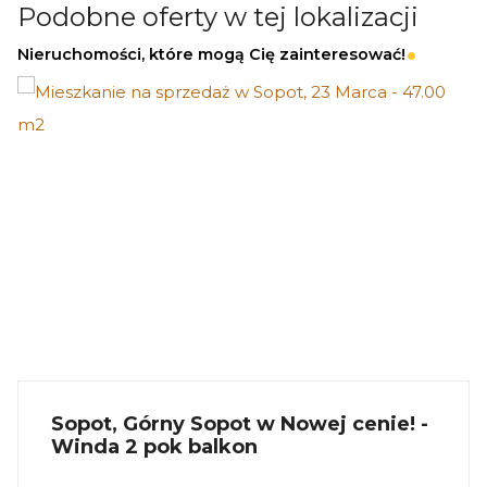
Podobne oferty w tej lokalizacji
indywidualnej prezentacji nieruchomości.
Nieruchomości, które mogą Cię zainteresować!
_
KUP Z NAMI - NAJKORZYSTNIEJ,
NAJSZYBCIEJ I BEZPIECZNIE!
Jeżeli zainteresowało Cię powyższe ogłoszenie
to:
- Zadzwoń pod wskazany nr tel.
- Umów się na Prezentację,
- Przyjedź i Obejrzyj na żywo,
- Zaproponuj Swoją cenę prezentowanej
Sopot, Górny Sopot w Nowej cenie! -
nieruchomości.
Winda 2 pok balkon