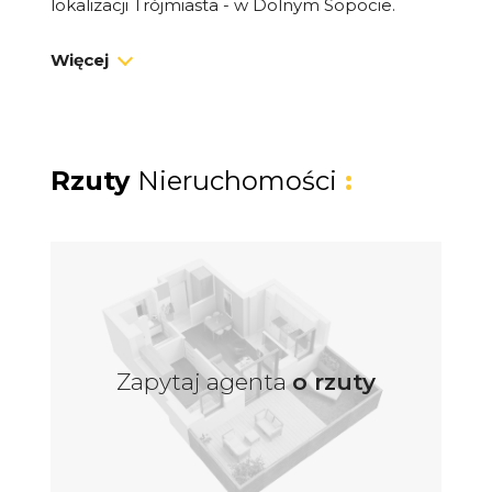
lokalizacji Trójmiasta - w Dolnym Sopocie.
Więcej
Nieruchomość otoczona jest historyczną
zabudową willową oraz dojrzałą zielenią,
gwarantując prywatność przy jednoczesnym
sąsiedztwie pełnej infrastruktury miejskiej.
Rzuty
Nieruchomości
:
POTENCJAŁ I MOŻLIWOŚCI ARANŻACYJNE
Na terenie nieruchomości znajdują się
dwa
budynki mieszkalne
o powierzchni użytkowej
ok. 220 m² każdy
(2 kondygnacje nadziemne
+ podpiwniczenie).
Zapytaj agenta
o rzuty
Zgodnie z zapisami Miejscowego Planu
Zagospodarowania Przestrzennego (MPZP)