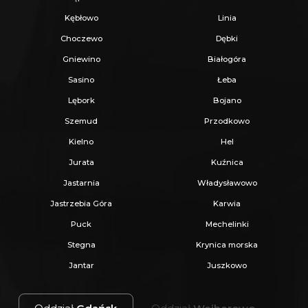
Kębłowo
Linia
Choczewo
Dębki
Gniewino
Białogóra
Sasino
Łeba
Lębork
Bojano
Szemud
Przodkowo
Kielno
Hel
Jurata
Kuźnica
Jastarnia
Władysławowo
Jastrzebia Góra
Karwia
Puck
Mechelinki
Stegna
Krynica morska
Jantar
Juszkowo