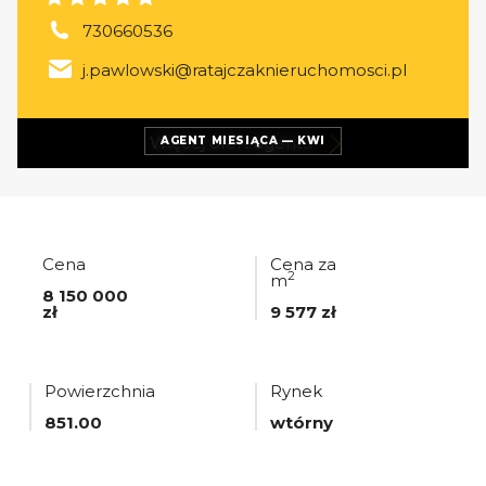
730660536
j.pawlowski@ratajczaknieruchomosci.pl
Więcej ofert
agenta
AGENT MIESIĄCA — KWI
Cena
Cena za
2
m
8 150 000
zł
9 577 zł
Powierzchnia
Rynek
851.00
wtórny