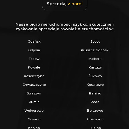
Sprzedaj
z nami
Nasze biuro nieruchomosci szybko, skutecznie i
zyskownie sprzedaje również nieruchomości w:
Gdańsk
Sopot
Gdynia
Pruszcz Gdański
Tczew
Malbork
Kowale
Kartuzy
Kościerzyna
Żukowo
Chwaszczyno
Kosakowo
Straszyn
Banino
Rumia
Reda
Wejherowo
Bolszewo
Gowino
Gościcino
Kąpino
Luzino