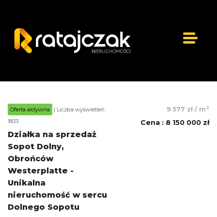
2
9 577 zł
/
m
Oferta aktywna
| Liczba wyświetleń:
1833
Cena
:
8 150 000 zł
Działka na sprzedaż
Sopot Dolny,
Obrońców
Westerplatte -
Unikalna
nieruchomość w sercu
Dolnego Sopotu