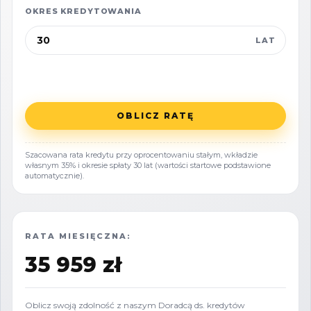
OKRES KREDYTOWANIA
Ochrona bryły:
Wymóg zachowania
istniejącego obrysu budynków
LAT
(usytuowanie w nieprzekraczalnych liniach
zabudowy).
Ograniczenia planistyczne:
Brak
OBLICZ RATĘ
możliwości dalszej rozbudowy,
nadbudowy lub zmiany funkcji na
Szacowana rata kredytu przy oprocentowaniu stałym, wkładzie
deweloperską/usługową; zakaz realizacji
własnym 35% i okresie spłaty 30 lat (wartości startowe podstawione
automatycznie).
garaży wolnostojących (z możliwością
przekształcenia obecnego układu).
STAN TECHNICZNY
RATA MIESIĘCZNA:
Budynki wymagają
kapitalnego remontu
35 959 zł
oraz kompleksowej rewitalizacji
(wymiana
instalacji, stolarki okiennej, pokrycia
Oblicz swoją zdolność z naszym Doradcą ds. kredytów