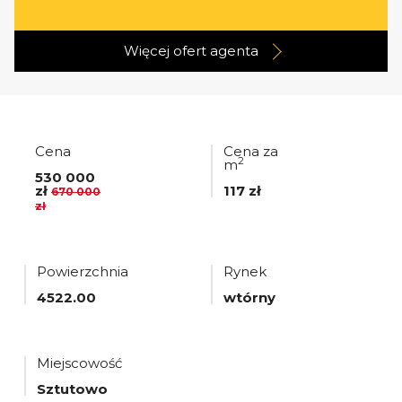
Więcej ofert
agenta
Cena
Cena za
2
m
530 000
zł
117 zł
670 000
zł
Powierzchnia
Rynek
4522.00
wtórny
Miejscowość
Sztutowo