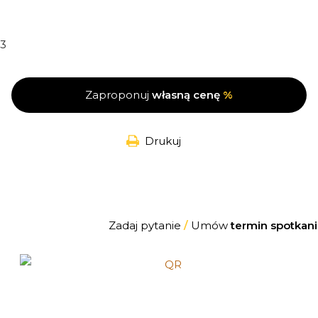
3
Zaproponuj
własną cenę
%
Drukuj
Zadaj pytanie
/
Umów
termin spotkani