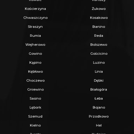
Kościerzyna
Żukowo
Chwaszczyno
Kosakowo
Straszyn
Banino
Rumia
Reda
Wejherowo
Bolszewo
Gowino
Gościcino
Kąpino
Luzino
Kębłowo
Linia
Choczewo
Dębki
Gniewino
Białogóra
Sasino
Łeba
Lębork
Bojano
Szemud
Przodkowo
Kielno
Hel