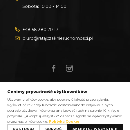
Sobota: 10:00 - 14:00
+48 58 380 20 17
biuro@ratajczaknieruchomosci.pl
Cenimy prywatność użytkowników
Mapa strony
Pliki do pobrania
Polityka prywatności
Używamy plików cookie, aby poprawić jakość przeglądania,
Polityka cookies
Kontakt
wyświetlać reklamy lub treści dostosowane do indywidualnych
potrzeb użytkowników oraz analizować ruch na stronie. Kliknięcie
Copyright © 2026 Ratajczak Nieruchomości All Rights
przycisku „Akceptuj wszystkie" oznacza zgodę na wykorzystywanie
Reserved, Powered by
oplixo.eu
®
przez nas plików cookie.
Polityka Cookie
DOSTOSUJ
ODRZUĆ
AKCEPTUJ WSZYSTKIE