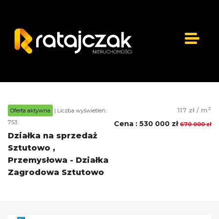
2
117 zł
/
m
Oferta aktywna
| Liczba wyświetleń:
753
Cena
:
530 000 zł
670 000 zł
Działka na sprzedaż
Sztutowo ,
Przemysłowa - Działka
Zagrodowa Sztutowo