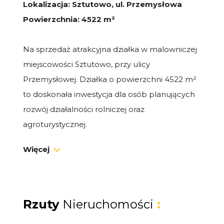
Lokalizacja: Sztutowo, ul. Przemysłowa
Powierzchnia: 4522 m²
Na sprzedaż atrakcyjna działka w malowniczej
miejscowości Sztutowo, przy ulicy
Przemysłowej. Działka o powierzchni 4522 m²
to doskonała inwestycja dla osób planujących
rozwój działalności rolniczej oraz
agroturystycznej.
Więcej
Lokalizacja
Działka usytuowana jest w spokojnej okolicy,
zaledwie 200 metrów od głównej ulicy
Sztutowa - ul. Gdańskiej. Dzięki temu przyszli
Rzuty
Nieruchomości
:
właściciele będą mogli cieszyć się ciszą i