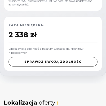
własnym 35% i okresie spłaty 30 lat (wartości startowe podstawione
Atrakcyjna powierzchnia 4522 m²
automatycznie).
Oferujemy możliwość negocjacji ceny.
RATA MIESIĘCZNA:
2 338 zł
Oblicz swoją zdolność z naszym Doradcą ds. kredytów
hipotecznych
SPRAWDŹ SWOJĄ ZDOLNOŚĆ
Lokalizacja
oferty
: