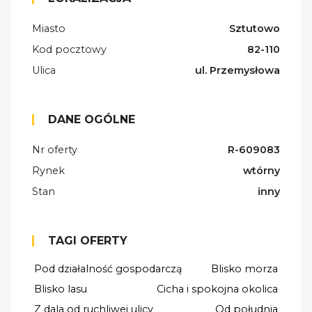
Miasto
Sztutowo
Kod pocztowy
82-110
Ulica
ul. Przemysłowa
DANE OGÓLNE
Nr oferty
R-609083
Rynek
wtórny
Stan
inny
TAGI OFERTY
Pod działalność gospodarczą
Blisko morza
Blisko lasu
Cicha i spokojna okolica
Z dala od ruchliwej ulicy
Od południa