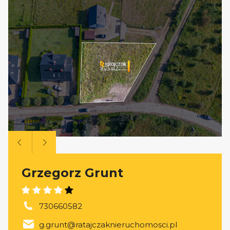
Grzegorz Grunt
730660582
g.grunt@ratajczaknieruchomosci.pl