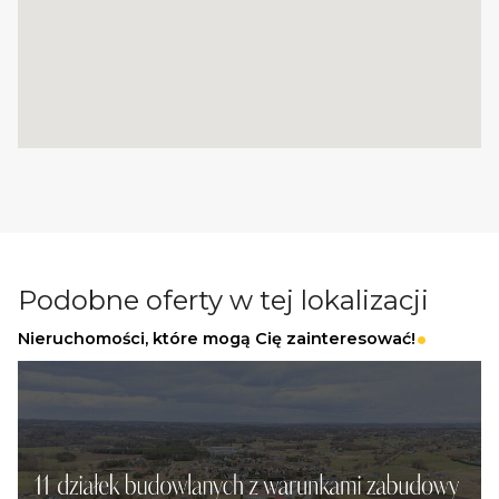
Wszystkie nasze transakcje są objęte
ubezpieczeniem OC w PZU.
Z nami u Notariusza otrzymasz Ofertę
Specjalną.
Więcej podobnych ofert znajdziesz na naszej
stronie:
www.ratajczaknieruchomosci.pl
Podobne oferty w tej lokalizacji
Nieruchomości, które mogą Cię zainteresować!