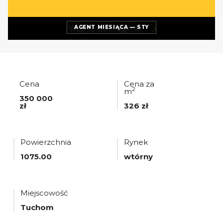
Więcej ofert
agenta
AGENT MIESIĄCA — STY
Cena
Cena za
2
m
350 000
zł
326 zł
Powierzchnia
Rynek
1075.00
wtórny
Miejscowość
Tuchom