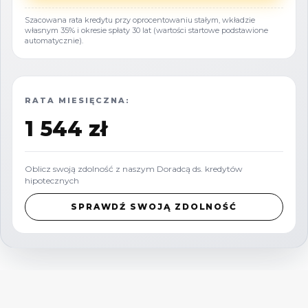
kąpieliskiem i terenami rekreacyjnymi. To
Szacowana rata kredytu przy oprocentowaniu stałym, wkładzie
własnym 35% i okresie spłaty 30 lat (wartości startowe podstawione
doskonałe miejsce dla osób ceniących naturę,
automatycznie).
ciszę i aktywny tryb życia.
Dlaczego warto?
RATA MIESIĘCZNA:
1 544 zł
To idealna propozycja dla osób, które szukają
spokojnego miejsca do życia w otoczeniu
Oblicz swoją zdolność z naszym Doradcą ds. kredytów
natury, a jednocześnie chcą korzystać z
hipotecznych
bliskości miasta.
SPRAWDŹ SWOJĄ ZDOLNOŚĆ
_
KUP Z NAMI - NAJKORZYSTNIEJ,
NAJSZYBCIEJ I BEZPIECZNIE!