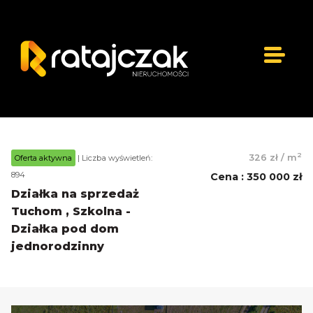
2
326 zł
/
m
Oferta aktywna
| Liczba wyświetleń:
894
Cena
:
350 000 zł
Działka na sprzedaż
Tuchom , Szkolna -
Działka pod dom
jednorodzinny