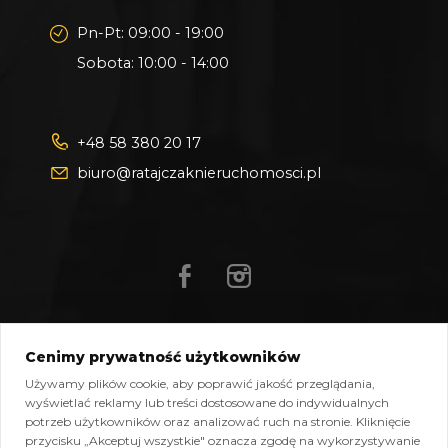
Pn-Pt: 09:00 - 19:00
Sobota: 10:00 - 14:00
+48 58 380 20 17
biuro@ratajczaknieruchomosci.pl
Cenimy prywatność użytkowników
Mapa strony
Pliki do pobrania
Polityka prywatności
Używamy plików cookie, aby poprawić jakość przeglądania,
Polityka cookies
Kontakt
wyświetlać reklamy lub treści dostosowane do indywidualnych
potrzeb użytkowników oraz analizować ruch na stronie. Kliknięcie
Copyright © 2026 Ratajczak Nieruchomości All Rights
przycisku „Akceptuj wszystkie" oznacza zgodę na wykorzystywanie