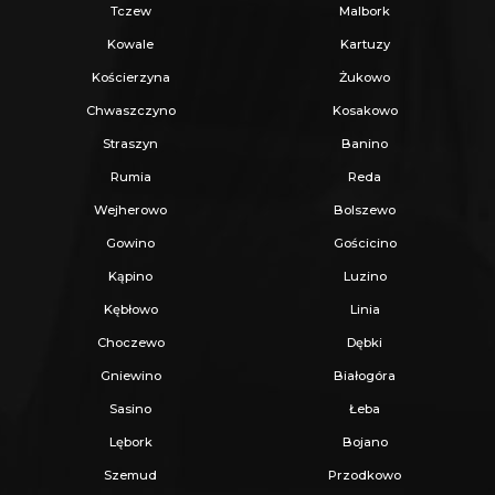
Tczew
Malbork
Kowale
Kartuzy
Kościerzyna
Żukowo
Chwaszczyno
Kosakowo
Straszyn
Banino
Rumia
Reda
Wejherowo
Bolszewo
Gowino
Gościcino
Kąpino
Luzino
Kębłowo
Linia
Choczewo
Dębki
Gniewino
Białogóra
Sasino
Łeba
Lębork
Bojano
Szemud
Przodkowo