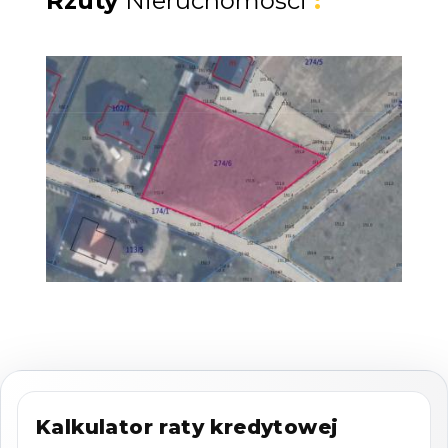
Rzuty
Nieruchomości
:
Media w drodze - woda, prąd,
Dojazd utwardzoną drogą z płyt jumbo,
zapewniający wygodny dostęp przez cały rok,
Spokojne sąsiedztwo - w okolicy zabudowa
jednorodzinna oraz tereny zielone.
Lokalizacja:
Tuchom to dynamicznie rozwijająca się
miejscowość w powiecie kartuskim, doskonale
skomunikowana z Trójmiastem:
Kalkulator raty kredytowej
10 minut do Chwaszczyna i Banina,