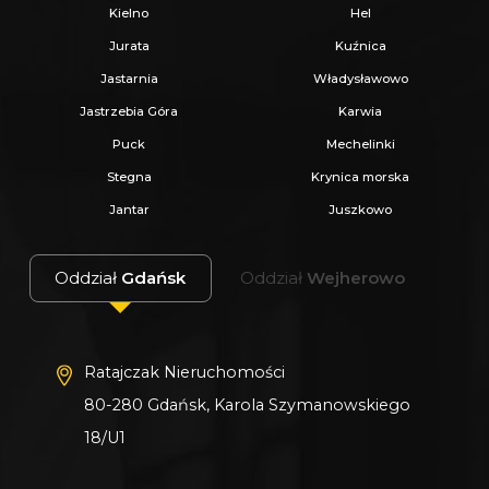
Kielno
Hel
Jurata
Kuźnica
Jastarnia
Władysławowo
Jastrzebia Góra
Karwia
Puck
Mechelinki
Stegna
Krynica morska
Jantar
Juszkowo
Oddział
Gdańsk
Oddział
Wejherowo
Ratajczak Nieruchomości
80-280 Gdańsk, Karola Szymanowskiego
18/U1