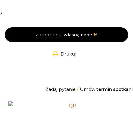
3
Zaproponuj
własną cenę
%
Drukuj
Zadaj pytanie
/
Umów
termin spotkani