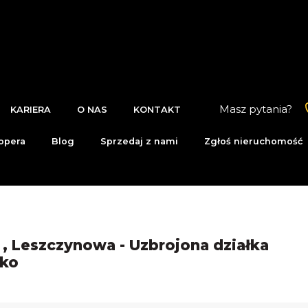
Masz pytania?
KARIERA
O NAS
KONTAKT
opera
Blog
Sprzedaj z nami
Zgłoś nieruchomość
, Leszczynowa - Uzbrojona działka
nko