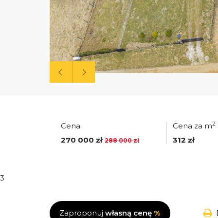
2
Cena
Cena za m
270 000 zł
312 zł
288 000 zł
3
Zaproponuj
własną cenę
%