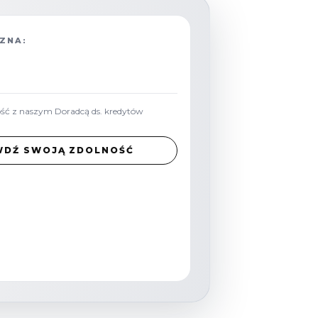
ZNA:
ość z naszym Doradcą ds. kredytów
WDŹ SWOJĄ ZDOLNOŚĆ