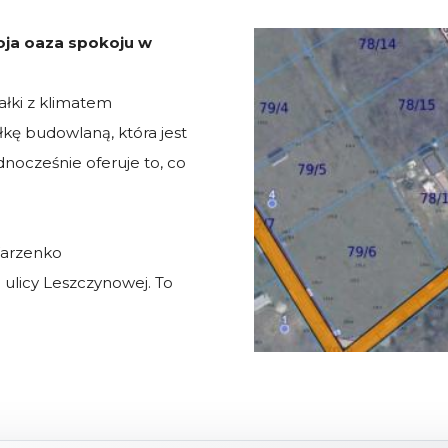
oja oaza spokoju w
ałki z klimatem
kę budowlaną, która jest
ocześnie oferuje to, co
 Warzenko
j ulicy Leszczynowej. To
eli Cię od brzegów Jeziora
 rozległe łąki i ściana