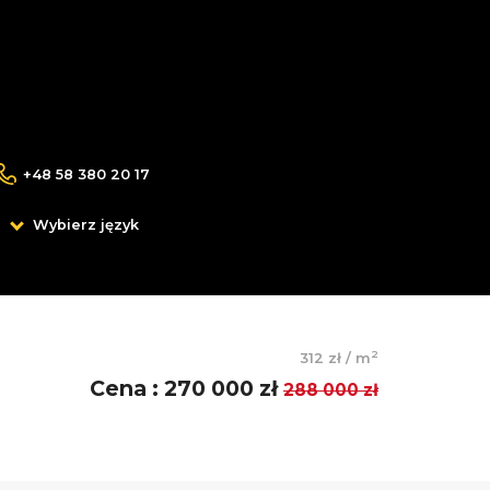
+48 58 380 20 17
Wybierz język
2
312 zł
/
m
Cena
:
270 000 zł
288 000 zł