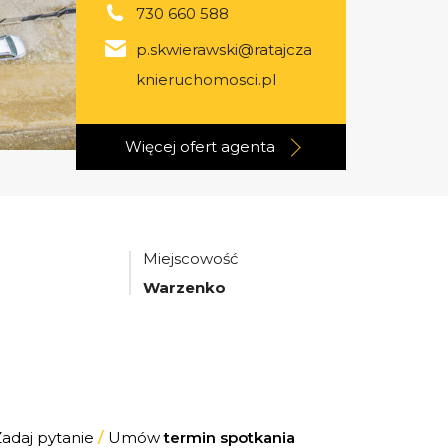
730 660 588
p.skwierawski@ratajcza
knieruchomosci.pl
Więcej ofert
agenta
Miejscowość
Warzenko
Zadaj pytanie
/
Umów
termin spotkania