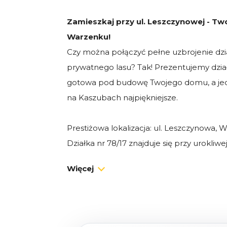
Zamieszkaj przy ul. Leszczynowej - Tw
Warzenku!
Czy można połączyć pełne uzbrojenie dzi
prywatnego lasu? Tak! Prezentujemy dział
gotowa pod budowę Twojego domu, a jedn
na Kaszubach najpiękniejsze.
Prestiżowa lokalizacja: ul. Leszczynowa,
Działka nr 78/17 znajduje się przy urokliwe
adres, który mówi sam za siebie:
Więcej
Bliskość natury: Kilka minut spacerem dzi
Tuchomskiego oraz malowniczej rzeki.
Sąsiedztwo: Luźna zabudowa jednorodzinna,