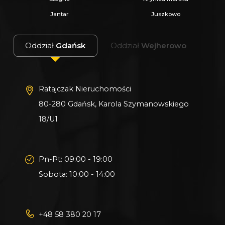
- Zaproponuj Swoją cenę prezentowanej
Jantar
Juszkowo
nieruchomości.
Oddział
Gdańsk
Oddział
Wejherowo
Gwarantujemy bezpieczny zakup i najlepszą
CENĘ.
Oferujemy skuteczną i bezpłatną pomoc w
Ratajczak Nieruchomości
uzyskaniu kredytu.
80-280 Gdańsk, Karola Szymanowskiego
Zapewniamy fachowe doradztwo przy zakupie
18/U1
pod inwestycję.
Wszystkie nasze transakcje są objęte
Pn-Pt: 09:00 - 19:00
ubezpieczeniem OC w PZU.
Sobota: 10:00 - 14:00
Z nami u Notariusza otrzymasz Ofertę
Specjalną.
+48 58 380 20 17
Więcej podobnych ofert znajdziesz na naszej