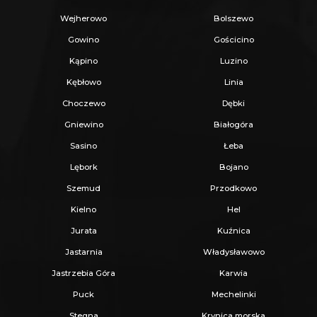
Wejherowo
Bolszewo
W razie pytań zachęcam do kontaktu
Gowino
Gościcino
telefonicznego i na prezentację działki !
Kąpino
Luzino
Kębłowo
Linia
Choczewo
Dębki
_
Gniewino
Białogóra
KUP Z NAMI - NAJKORZYSTNIEJ,
Sasino
Łeba
NAJSZYBCIEJ I BEZPIECZNIE!
Lębork
Bojano
Szemud
Przodkowo
Jeżeli zainteresowało Cię powyższe ogłoszenie
Kielno
Hel
to:
Jurata
Kuźnica
Jastarnia
Władysławowo
- Zadzwoń pod wskazany nr tel.
Jastrzebia Góra
Karwia
- Umów się na Prezentację,
Puck
Mechelinki
- Przyjedź i Obejrzyj na żywo,
Stegna
Krynica morska