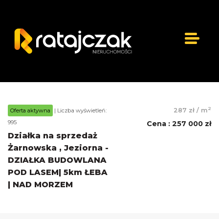
2
287 zł
/
m
Oferta aktywna
| Liczba wyświetleń:
995
Cena
:
257 000 zł
Działka na sprzedaż
Żarnowska , Jeziorna -
DZIAŁKA BUDOWLANA
POD LASEM| 5km ŁEBA
| NAD MORZEM