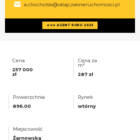
a.chocholski@ratajczaknieruchomosci.pl
Więcej ofert
agenta
★★★ AGENT ROKU 2025
Cena
Cena za
2
m
257 000
zł
287 zł
Powierzchnia
Rynek
896.00
wtórny
Miejscowość
Żarnowska