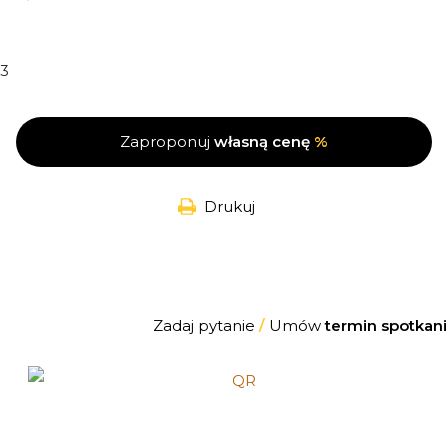
3
Zaproponuj
własną cenę
%
Drukuj
Zadaj pytanie
/
Umów
termin spotkani