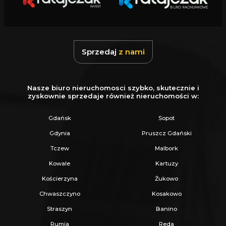
h) pokrycie dachowe winno być wykonane z
dachówki bądź materiału dachówko
podobnego,
Sprzedaj
z nami
INFORMACJE DODATKOWE :
1 właściciel, użytkowanie wieczyste gruntu
Nasze biuro nieruchomosci szybko, skutecznie i
zyskownie sprzedaje również nieruchomości w:
do 01.01.2111r
Gratis garaż blaszany
znajdujący się na
Gdańsk
Sopot
posesji
Gdynia
Pruszcz Gdański
Skrzynka z prądem na działce, w drodze
Tczew
Malbork
kanalizacja i woda, telekomunikacja
45m od
Kowale
Kartuzy
działki
Kościerzyna
Żukowo
Działka dostępna od zaraz !
Chwaszczyno
Kosakowo
Straszyn
Banino
Cena do negocjacji !
Rumia
Reda