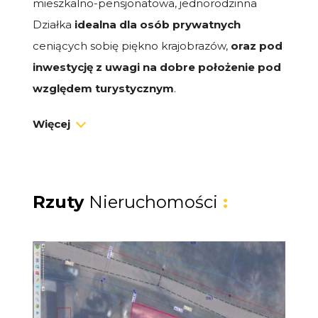
mieszkalno-pensjonatowa, jednorodzinna
Działka
idealna dla osób prywatnych
ceniących sobię piękno krajobrazów,
oraz pod
inwestycję z uwagi na dobre położenie pod
względem turystycznym
.
Więcej
DZIAŁKA :
Działka budowlana
o powierzchni
896m2
jest dobrze nasłoneczniona.
Teren płaski
w
kształcie zbliżony do
prostokąta
o wymiarach
Rzuty
Nieruchomości
:
20m x 42m x 20m x 48m
nie zalesiony.
Działka od
strony południwej graniczy ze
ścianą lasu
, ogrodzona siatką, a z tyłu płotem z
blachy. Z uwagi na czyste powietrze, dużą
wilgotność i bardzo dobre nasłonecznienie