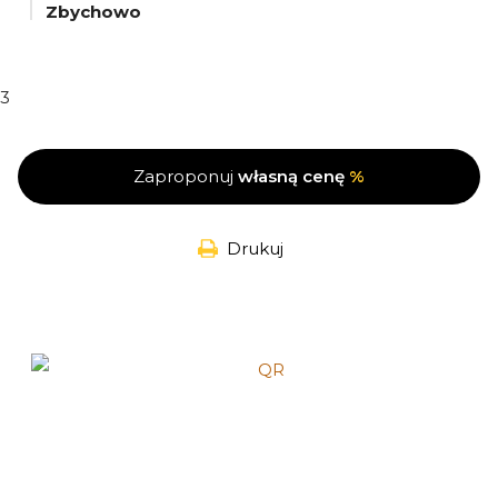
Zbychowo
3
Zaproponuj
własną cenę
%
Drukuj