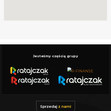
do kwadratu, jest lekko pochylona w stronę
lasu i obecnie nie jest ogrodzona. Dojazd
prowadzi drogą prywatną, utwardzoną
gruntową.
Część działki obejmuje pas zieleni
nieprzeznaczony pod trwałą zabudowę, co
Jesteśmy częścią grupy
stwarza doskonałą przestrzeń na ogród, altanę
lub prywatną strefę relaksu z widokiem na
naturę. Widoczna na planach linia
ograniczająca zabudowę przebiega w jej
centralnej części, co w praktyce umożliwia
realizację inwestycji na części działki położonej
bliżej drogi.
Sprzedaj
z nami