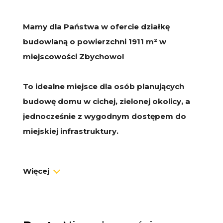
Mamy dla Państwa w ofercie działkę
budowlaną o powierzchni 1911 m² w
miejscowości Zbychowo!
To idealne miejsce dla osób planujących
budowę domu w cichej, zielonej okolicy, a
jednocześnie z wygodnym dostępem do
miejskiej infrastruktury.
Dokładna lokalizacja po wpisaniu
Więcej
współrzędnych Google Maps:
54°32'51.6"N 18°18'17.0"E
Działka objęta jest miejscowym planem