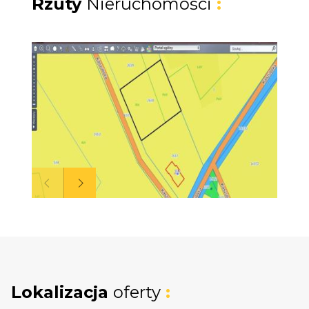
Rzuty
Nieruchomości
:
zagospodarowania przestrzennego z
przeznaczeniem na zabudowę
mieszkaniową jednorodzinną oraz
usługową.
Ze względu na minimalną powierzchnię
nowo wydzielanych działek (1000 m²)
istnieje możliwość podziału nieruchomości
na dwie działki budowlane, co stwarza
dodatkowy potencjał inwestycyjny.
Dodatkowo w ofercie dostępne są materiały
poglądowe przedstawiające przykładową
koncepcję zabudowy działki. Wizualizacje
Lokalizacja
oferty
:
prezentują możliwy do realizacji projekt