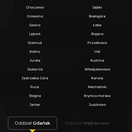
- domy i budynki usługowe - dachy
Choczewo
Dębki
dwuspadowe lub wielospadowe, kąt
Gniewino
Białogóra
nachylenia 30-45°
Sasino
Łeba
Forma zabudowy:
Lębork
Bojano
- wolnostojąca
Szemud
Przodkowo
Wskaźniki zabudowy:
Kielno
Hel
- powierzchnia zabudowy: 0-20% powierzchni
Jurata
Kuźnica
działki
Jastarnia
Władysławowo
- intensywność zabudowy: 0-50% powierzchni
Jastrzebia Góra
Karwia
działki
Puck
Mechelinki
- teren biologicznie czynny: minimum 50%
Stegna
Krynica morska
Minimalna powierzchnia nowo wydzielanych
Jantar
Juszkowo
działek: 1000 m²
Oddział
Gdańsk
Oddział
Wejherowo
Link do pełnej uchwały: