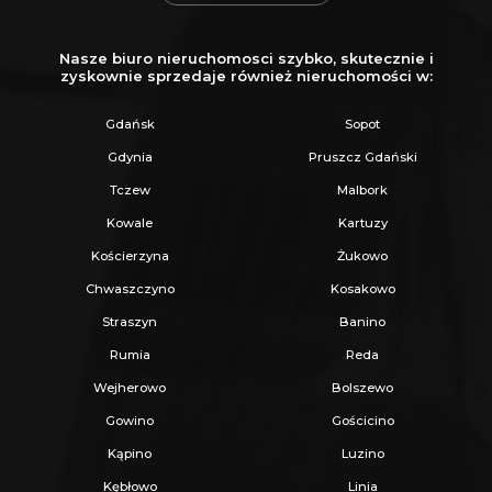
Teren objęty MPZP - podstawowe
Nasze biuro nieruchomosci szybko, skutecznie i
parametry zabudowy:
zyskownie sprzedaje również nieruchomości w:
Przeznaczenie:
Gdańsk
Sopot
- zabudowa mieszkaniowa jednorodzinna oraz
Gdynia
Pruszcz Gdański
usługi (w dowolnych proporcjach na działce)
Tczew
Malbork
Wysokość zabudowy:
Kowale
Kartuzy
- domy mieszkalne: 1-2 kondygnacje, maks. 9
Kościerzyna
Żukowo
m (do okapu do 5 m)
Chwaszczyno
Kosakowo
- obiekty pomocnicze: 1 kondygnacja, dach
Straszyn
Banino
spadzisty do 6 m, płaski do 4 m
Rumia
Reda
- budynki usługowe: 1-2 kondygnacje, maks. 10
Wejherowo
Bolszewo
m
Gowino
Gościcino
- dopuszcza się jedną kondygnację podziemną
Kąpino
Luzino
Dach:
Kębłowo
Linia