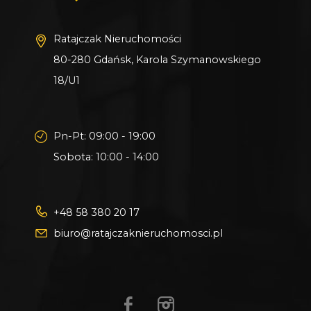
https://wejherowo.e-mapa.net/?
service=pln&request=getUstaleniaSzczegolowe&p=
Ratajczak Nieruchomości
80-280 Gdańsk, Karola Szymanowskiego
Lokalizacja:
18/U1
Działka znajduje się w spokojnej części
Zbychowa, przy cichej, bocznej drodze
dojazdowej. Okolica jest zielona i malownicza -
Pn-Pt: 09:00 - 19:00
w pobliżu znajdują się lasy, łąki oraz jeziora
Sobota: 10:00 - 14:00
Wyspowo, Borowo i Bieszkowice, co czyni to
miejsce idealnym dla osób ceniących kontakt
z naturą i spokojne otoczenie.
+48 58 380 20 17
biuro@ratajczaknieruchomosci.pl
W pobliżu znajdują się sklepy, szkoła oraz
punkty usługowe, a przystanek autobusowy
oddalony jest o około 100 metrów (zaledwie