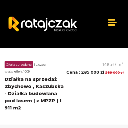
2
149 zł
/
m
Oferta sprzedana
| Liczba
wyświetleń: 1009
Cena
:
285 000 zł
289 000 zł
Działka na sprzedaż
Zbychowo , Kaszubska
- Działka budowlana
pod lasem | z MPZP | 1
911 m2