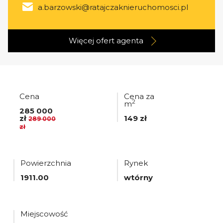
a.barzowski@ratajczaknieruchomosci.pl
Więcej ofert
agenta
Cena
Cena za
2
m
285 000
zł
149 zł
289 000
zł
Powierzchnia
Rynek
1911.00
wtórny
Miejscowość