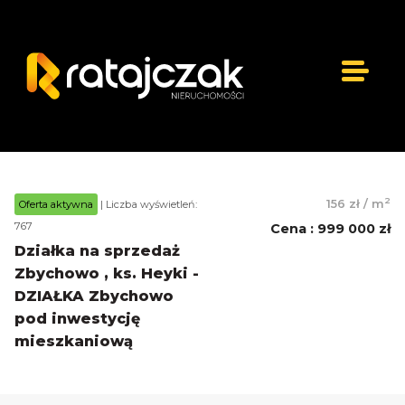
2
156 zł
/
m
Oferta aktywna
| Liczba wyświetleń:
767
Cena
:
999 000 zł
Działka na sprzedaż
Zbychowo , ks. Heyki -
DZIAŁKA Zbychowo
pod inwestycję
mieszkaniową