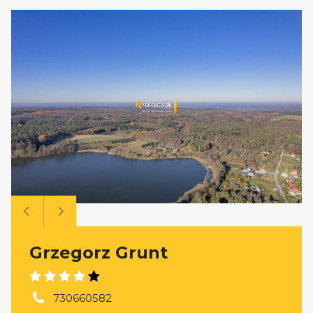
Grzegorz Grunt
730660582