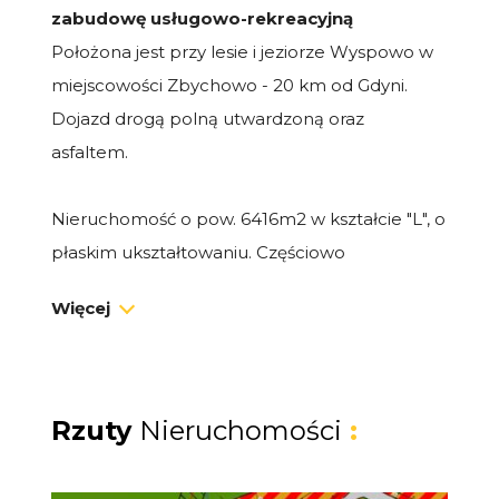
zabudowę usługowo-rekreacyjną
Położona jest przy lesie i jeziorze Wyspowo w
miejscowości Zbychowo - 20 km od Gdyni.
Dojazd drogą polną utwardzoną oraz
asfaltem.
Nieruchomość o pow. 6416m2 w kształcie "L", o
płaskim ukształtowaniu. Częściowo
zadrzewiona. Objęta aktualnym planem
Więcej
zagospodarowania przestrzennego:
Uchwała Nr XVIII/223/2020 z dnia 2020-06-
24
przeznacza się na Tereny zabudowy
mieszkaniowej jednorodzinnej, tereny
Rzuty
Nieruchomości
:
zabudowy rekreacyjnej i tereny usług
turystyki.