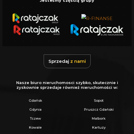
Więcej podobnych ofert znajdziesz na naszej
Jesteśmy częścią grupy
stronie:
www.ratajczaknieruchomosci.pl
Sprzedaj
z nami
Nasze biuro nieruchomosci szybko, skutecznie i
zyskownie sprzedaje również nieruchomości w:
Gdańsk
Sopot
Gdynia
Pruszcz Gdański
Tczew
Malbork
Kowale
Kartuzy