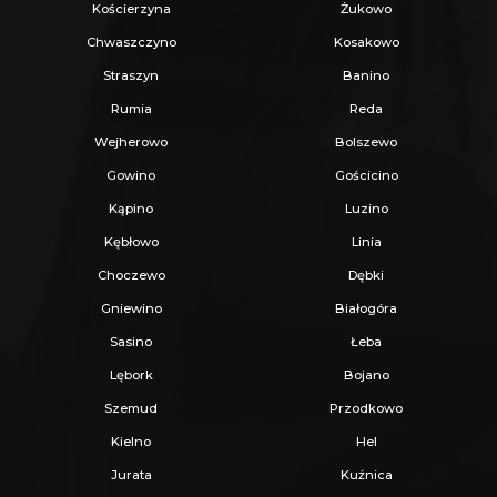
Kościerzyna
Żukowo
Chwaszczyno
Kosakowo
Straszyn
Banino
Rumia
Reda
Wejherowo
Bolszewo
Gowino
Gościcino
Kąpino
Luzino
Kębłowo
Linia
Choczewo
Dębki
Gniewino
Białogóra
Sasino
Łeba
Lębork
Bojano
Szemud
Przodkowo
Kielno
Hel
Jurata
Kuźnica