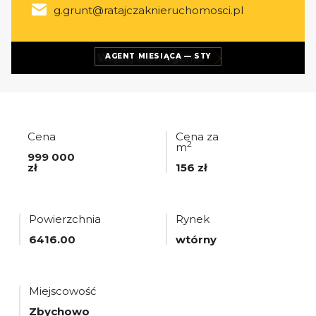
g.grunt@ratajczaknieruchomosci.pl
Więcej ofert
agenta
AGENT MIESIĄCA — STY
Cena
Cena za
2
m
999 000
zł
156 zł
Powierzchnia
Rynek
6416.00
wtórny
Miejscowość
Zbychowo