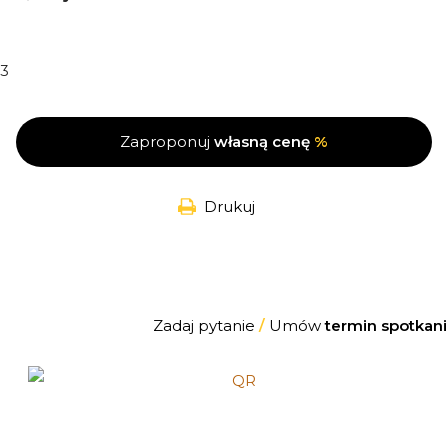
3
Zaproponuj
własną cenę
%
Drukuj
Zadaj pytanie
/
Umów
termin spotkani