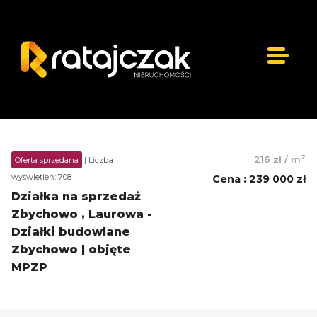
2
216 zł
/
m
Oferta sprzedana
| Liczba
wyświetleń: 708
Cena
:
239 000 zł
Działka na sprzedaż
Zbychowo , Laurowa -
Działki budowlane
Zbychowo | objęte
MPZP