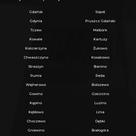
działki,
- intensywność zabudowy: do 0,50,
Gdańsk
Sopot
- minimum 40% powierzchni biologicznie
Gdynia
Pruszcz Gdański
czynnej,
Tczew
Malbork
- minimalna powierzchnia nowo wydzielanej
Kowale
Kartuzy
działki: 1000 m² (nie dotyczy działek pod drogi,
Kościerzyna
Żukowo
infrastrukturę lub powiększenie sąsiednich
Chwaszczyno
Kosakowo
nieruchomości),
Straszyn
Banino
Rumia
Reda
Linie zabudowy:
Wejherowo
Bolszewo
- zabudowę należy sytuować w odległości min.
Gowino
Gościcino
6 m od dróg,
Kąpino
Luzino
- od terenów leśnych obowiązuje odsunięcie
Kębłowo
Linia
min. 12 m,
Choczewo
Dębki
- od pozostałych granic - zgodnie z przepisami
Gniewino
Białogóra