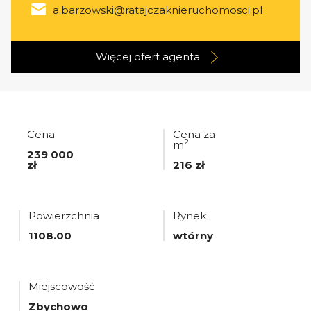
a.barzowski@ratajczaknieruchomosci.pl
Więcej ofert
agenta
Cena
Cena za
2
m
239 000
zł
216 zł
Powierzchnia
Rynek
1108.00
wtórny
Miejscowość
Zbychowo