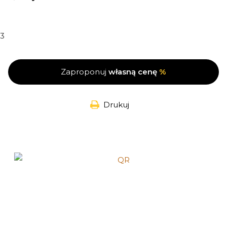
3
Zaproponuj
własną cenę
%
Drukuj