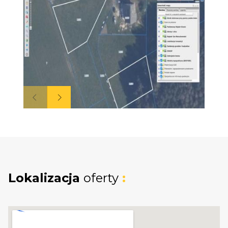
Dokładna lokalizacja po wpisaniu
współrzędnych Google Maps:
54°33'03.5"N
18°18'30.1"E
Działki:
Działka 16/36 o powierzchni 1108 m² graniczy z
lasem, co zapewnia prywatność i brak
zabudowy za działką. Teren jest lekko pochyły
w kierunku drogi.
Lokalizacja
oferty
:
Działka 16/32 o powierzchni 1442 m² ma kształt
zbliżony do trapezu i jest całkowicie płaska.
Obie działki są zagospodarowane trawnikiem,