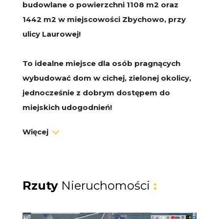
budowlane o powierzchni 1108 m2 oraz
1442 m2 w miejscowości Zbychowo, przy
ulicy Laurowej!
To idealne miejsce dla osób pragnących
wybudować dom w cichej, zielonej okolicy,
jednocześnie z dobrym dostępem do
miejskich udogodnień!
Więcej
Oferujemy na sprzedaż jedną z dwóch
działek:
- 16/36 o powierzchni 1108 m² graniczącą z
Rzuty
Nieruchomości
:
lasem w cenie ofertowej 239 000 zł
- 16/32 o powierzchni 1442 m² w cenie
ofertowej 299 000 zł