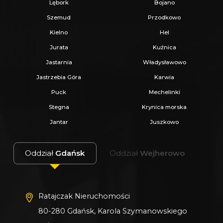
Lębork
Bojano
Szemud
Przodkowo
Kielno
Hel
Jurata
Kuźnica
Jastarnia
Władysławowo
Jastrzebia Góra
Karwia
Puck
Mechelinki
Stegna
Krynica morska
Jantar
Juszkowo
Oddział
Gdańsk
Oddział
Wejherowo
Ratajczak Nieruchomości
80-280 Gdańsk, Karola Szymanowskiego