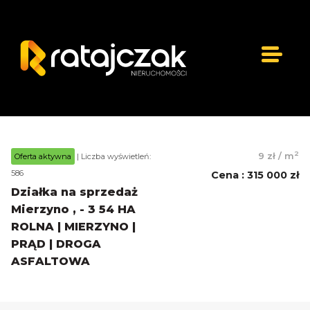
2
9 zł
/
m
Oferta aktywna
| Liczba wyświetleń:
586
Cena
:
315 000 zł
Działka na sprzedaż
Mierzyno , - 3 54 HA
ROLNA | MIERZYNO |
PRĄD | DROGA
ASFALTOWA