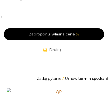
3
Zaproponuj
własną cenę
%
Drukuj
Zadaj pytanie
/
Umów
termin spotkani