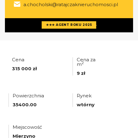
a.chocholski@ratajczaknieruchomosci.pl
Więcej ofert
agenta
★★★ AGENT ROKU 2025
Cena
Cena za
2
m
315 000 zł
9 zł
Powierzchnia
Rynek
35400.00
wtórny
Miejscowość
Mierzyno