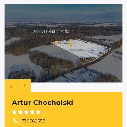
Artur Chocholski
730660558