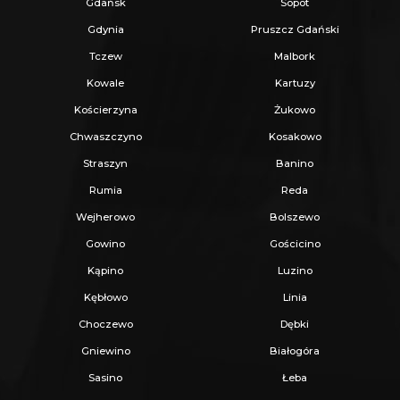
Gdańsk
Sopot
Gdynia
Pruszcz Gdański
Tczew
Malbork
Kowale
Kartuzy
Kościerzyna
Żukowo
Chwaszczyno
Kosakowo
Straszyn
Banino
Rumia
Reda
Wejherowo
Bolszewo
Gowino
Gościcino
Kąpino
Luzino
Kębłowo
Linia
Choczewo
Dębki
Gniewino
Białogóra
Sasino
Łeba