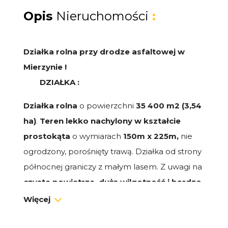
Opis
Nieruchomości
:
Działka rolna przy drodze asfaltowej w
Mierzynie !
DZIAŁKA :
Działka rolna
o powierzchni
35 400 m2 (3,54
ha)
.
Teren lekko nachylony w kształcie
prostokąta
o wymiarach
150m x 225m,
nie
ogrodzony, porośnięty trawą. Działka od strony
północnej graniczy z małym lasem.
Z uwagi na
czyste powietrze, dużą wilgotność i bardzo
dobre nasłonecznienie działka ma idealne
Więcej
warunki do uprawy wszelkiego rodzaju
upraw. Teren posiada bezpośredni dostęp