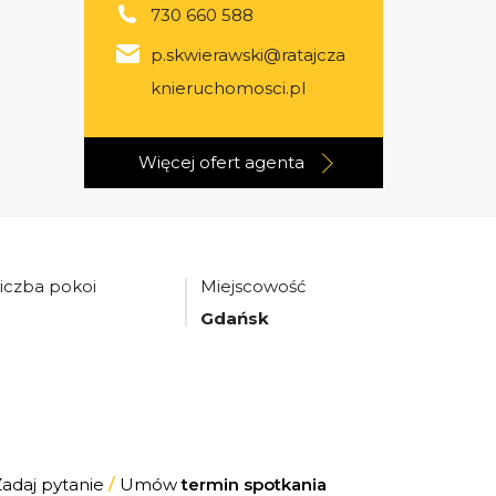
730 660 588
p.skwierawski@ratajcza
knieruchomosci.pl
Więcej ofert
agenta
iczba pokoi
Miejscowość
2
Gdańsk
Zadaj pytanie
/
Umów
termin spotkania