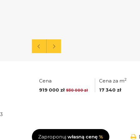
2
Cena
Cena za m
919 000 zł
17 340 zł
930 000 zł
3
Zaproponuj
własną cenę
%