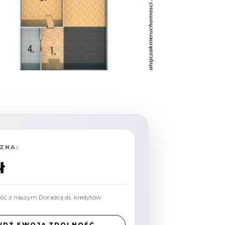
ZNA:
ł
ość z naszym Doradcą ds. kredytów
WDŹ SWOJĄ ZDOLNOŚĆ