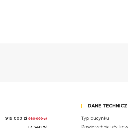
DANE TECHNICZ
919 000 zł
Typ budynku
930 000 zł
Powierzchnia użytko
17 340 zł