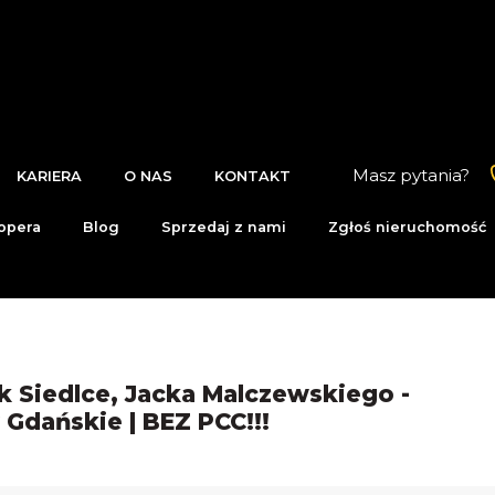
Masz pytania?
KARIERA
O NAS
KONTAKT
opera
Blog
Sprzedaj z nami
Zgłoś nieruchomość
k Siedlce, Jacka Malczewskiego -
Gdańskie | BEZ PCC!!!