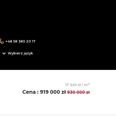
+48 58 380 20 17
Wybierz język
2
17 340 zł
/
m
Cena
:
919 000 zł
930 000 zł