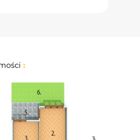
mości
: