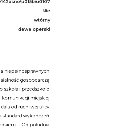
142asno\u015b\u0107
Nie
wtórny
deweloperski
la niepełnosprawnych
iałalność gospodarczą
ko szkoła i przedszkole
o komunikacji miejskiej
 dala od ruchliwej ulicy
i standard wykończeń
ódkiem
Od południa