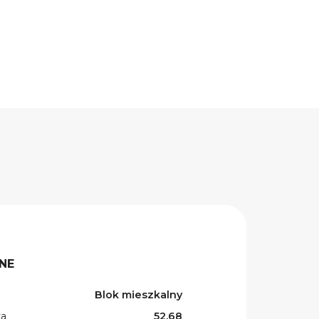
NE
Blok mieszkalny
wa
52.68