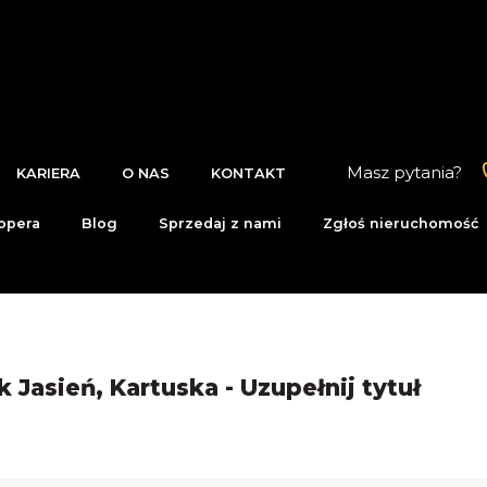
Masz pytania?
KARIERA
O NAS
KONTAKT
opera
Blog
Sprzedaj z nami
Zgłoś nieruchomość
Jasień, Kartuska - Uzupełnij tytuł