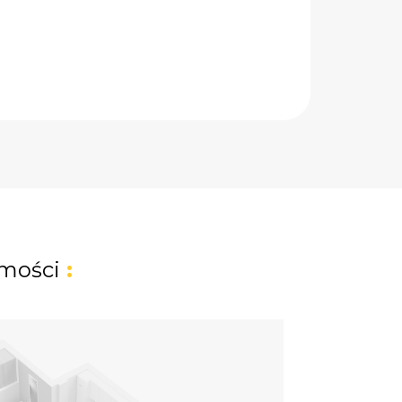
mości
: