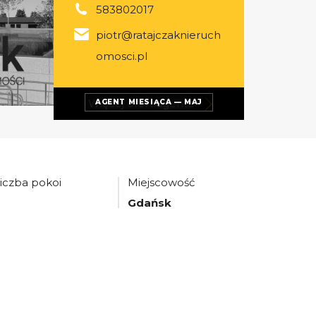
583802017
piotr@ratajczaknieruch
omosci.pl
Więcej ofert
agenta
AGENT MIESIĄCA — MAJ
iczba pokoi
Miejscowość
Gdańsk