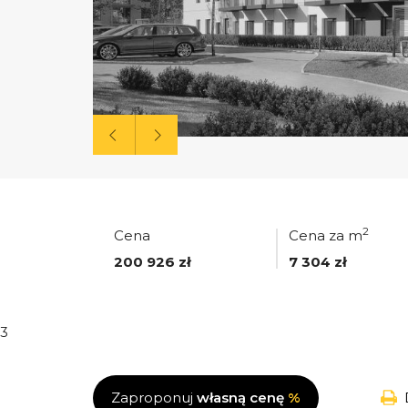
2
Cena
Cena za m
200 926 zł
7 304 zł
3
Zaproponuj
własną cenę
%