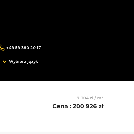
+48 58 380 20 17
Wybierz język
2
7 304 zł
/
m
Cena
:
200 926 zł