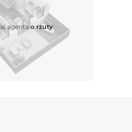
taj agenta
o rzuty