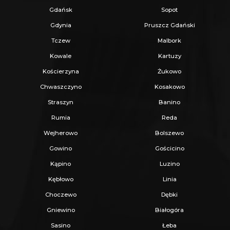
Gdańsk
Sopot
Gdynia
Pruszcz Gdański
Tczew
Malbork
Kowale
Kartuzy
Kościerzyna
Żukowo
Chwaszczyno
Kosakowo
Straszyn
Banino
Rumia
Reda
Wejherowo
Bolszewo
Gowino
Gościcino
Kąpino
Luzino
Kębłowo
Linia
Choczewo
Dębki
Gniewino
Białogóra
Sasino
Łeba