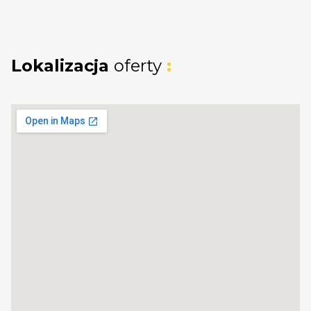
półpiętrze, a mieszkańcy mogą korzystać z
ogólnodostępnego strychu.
Lokalizacja
oferty
:
Lokalizacja: Tu bije serce Gdańska!
Mieszkanie przy ul. Wyspiańskiego to dostęp
do wszystkiego, co oferuje Wrzeszcz Dolny:
Klimatyczne kawiarnie, restauracje i pełne
zaplecze handlowo-usługowe w zasięgu
krótkiego spaceru.
Doskonała komunikacja miejska (tramwaje,
autobusy, SKM) pozwalająca błyskawicznie
dotrzeć w każdą część Trójmiasta.
To wyjątkowa oferta dla osób poszukujących
nietuzinkowej przestrzeni w znakomitej