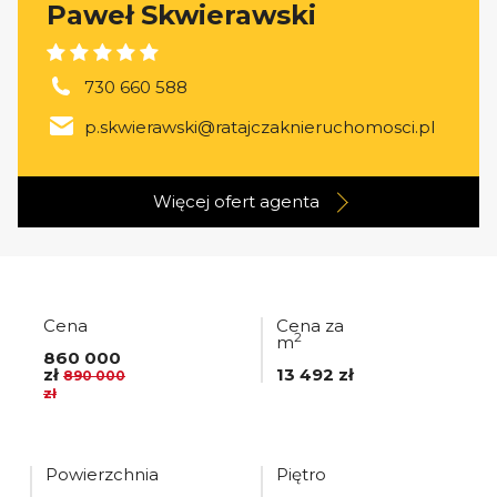
Paweł Skwierawski
730 660 588
p.skwierawski@ratajczaknieruchomosci.pl
Więcej ofert
agenta
Cena
Cena za
2
m
860 000
zł
13 492 zł
890 000
zł
Powierzchnia
Piętro