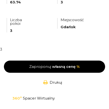
63.74
3
Liczba
Miejscowość
pokoi
Gdańsk
3
3
Zaproponuj
własną cenę
%
Drukuj
o
360
Spacer Wirtualny