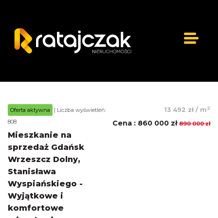
2
13 492 zł
/
m
Oferta aktywna
| Liczba wyświetleń:
808
Cena
:
860 000 zł
890 000 zł
Mieszkanie na
sprzedaż Gdańsk
Wrzeszcz Dolny,
Stanisława
Wyspiańskiego -
Wyjątkowe i
komfortowe