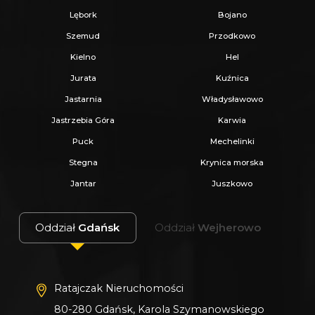
Lębork
Bojano
Szemud
Przodkowo
Kielno
Hel
Jurata
Kuźnica
Jastarnia
Władysławowo
Jastrzebia Góra
Karwia
Puck
Mechelinki
Stegna
Krynica morska
Jantar
Juszkowo
Oddział
Gdańsk
Oddział
Wejherowo
Ratajczak Nieruchomości
80-280 Gdańsk, Karola Szymanowskiego