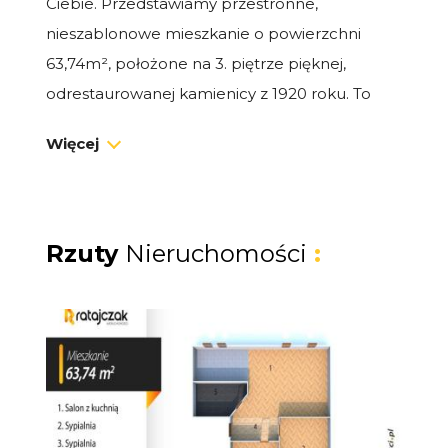
Ciebie. Przedstawiamy przestronne,
nieszablonowe mieszkanie o powierzchni
63,74m², położone na 3. piętrze pięknej,
odrestaurowanej kamienicy z 1920 roku. To
unikatowe, zapierające dech w piersiach
Więcej
mieszkanie, które zachwyca stylem i dbałością
o każdy, nawet najmniejszy detal.
Układ, który zachwyca funkcjonalnością:
Rzuty
Nieruchomości
:
Stylowe wnętrza zostały zaprojektowane z
ogromną dbałością o szczegóły, tworząc
przestrzeń idealną do życia i odpoczynku.
Elegancki salon z nowoczesną kuchnią i
jadalnią: Serce domu. Duża, jasna przestrzeń