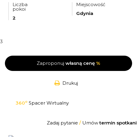
Liczba
Miejscowość
pokoi
Gdynia
2
3
Zaproponuj
własną cenę
%
Drukuj
o
360
Spacer Wirtualny
Zadaj pytanie
/
Umów
termin spotkani