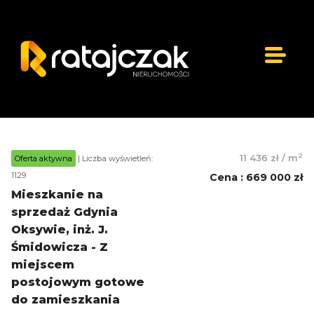
2
11 436 zł
/
m
Oferta aktywna
| Liczba wyświetleń:
1129
Cena
:
669 000 zł
Mieszkanie na
sprzedaż Gdynia
Oksywie, inż. J.
Śmidowicza - Z
miejscem
postojowym gotowe
do zamieszkania