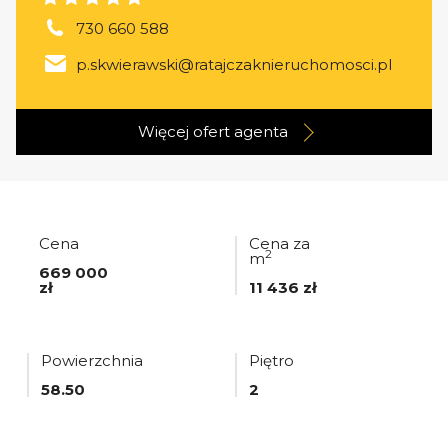
730 660 588
p.skwierawski@ratajczaknieruchomosci.pl
Więcej ofert
agenta
Cena
Cena za
2
m
669 000
zł
11 436 zł
Powierzchnia
Piętro
58.50
2