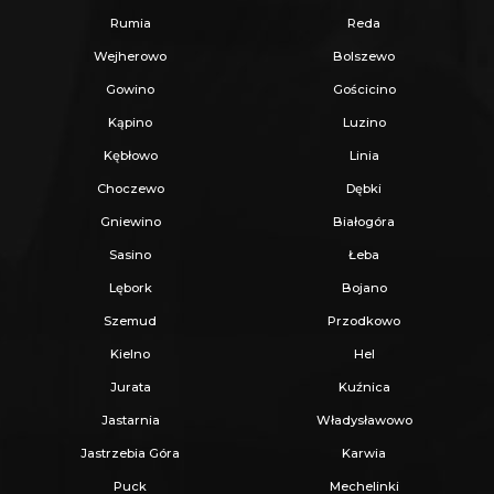
Rumia
Reda
Wejherowo
Bolszewo
Gowino
Gościcino
Kąpino
Luzino
Kębłowo
Linia
Choczewo
Dębki
Gniewino
Białogóra
Sasino
Łeba
Lębork
Bojano
Szemud
Przodkowo
Kielno
Hel
Jurata
Kuźnica
Jastarnia
Władysławowo
Jastrzebia Góra
Karwia
Puck
Mechelinki