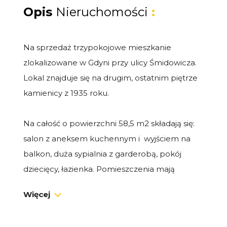
Opis
Nieruchomości
:
Na sprzedaż trzypokojowe mieszkanie
zlokalizowane w Gdyni przy ulicy Śmidowicza.
Lokal znajduje się na drugim, ostatnim piętrze
kamienicy z 1935 roku.
Na całość o powierzchni 58,5 m2 składają się:
salon z aneksem kuchennym i wyjściem na
balkon, duża sypialnia z garderobą, pokój
dziecięcy, łazienka. Pomieszczenia mają
wysokość 2,9 metra, co dodatkowo powiększa
Więcej
optycznie przestrzeń.