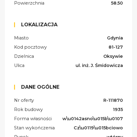
Powierzchnia
58.50
LOKALIZACJA
Miasto
Gdynia
Kod pocztowy
81-127
Dzielnica
Oksywie
Ulica
ul. inż. J. Śmidowicza
DANE OGÓLNE
Nr oferty
R-111870
Rok budowy
1935
Forma własności
w\u0142asno\u015b\u0107
Stan wykończenia
Cz\u0119\u015bciowo