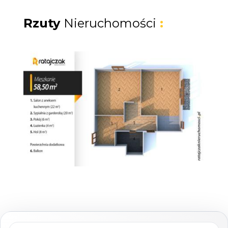
Stan techniczny:
Mieszkanie nadaje się do zamieszkania,
Rzuty
Nieruchomości
:
wymaga jedynie odświeżenia. Kwestia
wyposażenia pozostaje do uzgodnienia.
Pomieszczenie przynależne:
Do mieszkania przynależy piwnica o
powierzchni 5,70 m, zawarta w cenie
mieszkania.
Wydanie:
Do uzgodnienia.
Parking:
Mieszkańcy kamienicy mają do dyspozycji