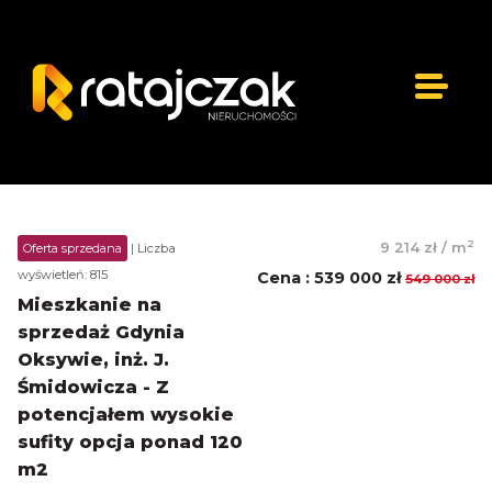
2
9 214 zł
/
m
Oferta sprzedana
| Liczba
wyświetleń: 815
Cena
:
539 000 zł
549 000 zł
Mieszkanie na
sprzedaż Gdynia
Oksywie, inż. J.
Śmidowicza - Z
potencjałem wysokie
sufity opcja ponad 120
m2