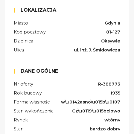
LOKALIZACJA
Miasto
Gdynia
Kod pocztowy
81-127
Dzielnica
Oksywie
Ulica
ul. inż. J. Śmidowicza
DANE OGÓLNE
Nr oferty
R-388773
Rok budowy
1935
Forma własności
w\u0142asno\u015b\u0107
Stan wykończenia
Cz\u0119\u015bciowo
Rynek
wtórny
Stan
bardzo dobry