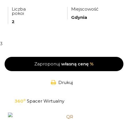
Liczba
Miejscowość
pokoi
Gdynia
2
3
Zaproponuj
własną cenę
%
Drukuj
o
360
Spacer Wirtualny