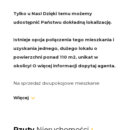
Tylko u Nas! Dzięki temu możemy
udostępnić Państwu dokładną lokalizację.
Istnieje opcja połączenia tego mieszkania i
uzyskania jednego, dużego lokalu o
powierzchni ponad 110 m2, unikat w
okolicy! O więcej informacji dopytaj agenta.
Na sprzedaż dwupokojowe mieszkanie
zlokalizowane w Gdyni przy ulicy Śmidowicza.
Więcej
Lokal znajduje się na drugim, ostatnim piętrze
kamienicy z 1935 roku.
Na powierzchnię 58,5 m2 składają się dwa
Rzuty
Nieruchomości
: