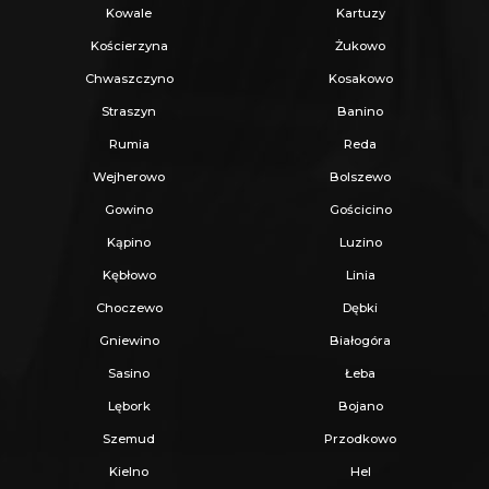
Kowale
Kartuzy
Kościerzyna
Żukowo
Chwaszczyno
Kosakowo
Straszyn
Banino
Rumia
Reda
Wejherowo
Bolszewo
Gowino
Gościcino
Kąpino
Luzino
Kębłowo
Linia
Choczewo
Dębki
Gniewino
Białogóra
Sasino
Łeba
Lębork
Bojano
Szemud
Przodkowo
Kielno
Hel