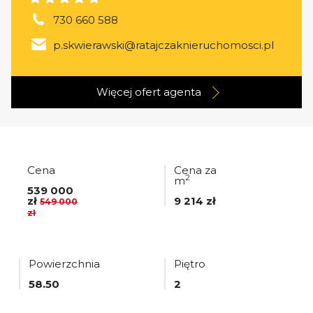
730 660 588
p.skwierawski@ratajczaknieruchomosci.pl
Więcej ofert
agenta
Cena
Cena za
2
m
539 000
zł
9 214 zł
549 000
zł
Powierzchnia
Piętro
58.50
2