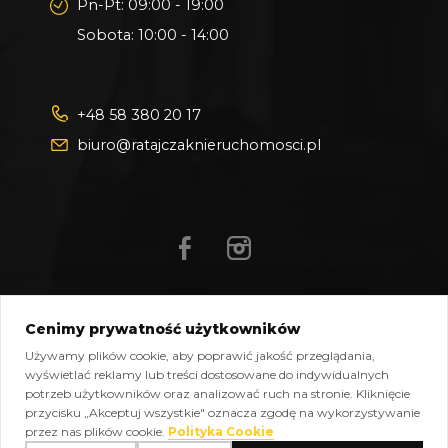
Pn-Pt: 09:00 - 19:00
Sobota: 10:00 - 14:00
+48 58 380 20 17
biuro@ratajczaknieruchomosci.pl
Cenimy prywatność użytkowników
Mapa strony
Pliki do pobrania
Polityka prywatności
Używamy plików cookie, aby poprawić jakość przeglądania,
Polityka cookies
Kontakt
wyświetlać reklamy lub treści dostosowane do indywidualnych
potrzeb użytkowników oraz analizować ruch na stronie. Kliknięcie
Copyright © 2026 Ratajczak Nieruchomości All Rights
przycisku „Akceptuj wszystkie" oznacza zgodę na wykorzystywanie
Reserved, Powered by
oplixo.eu
®
przez nas plików cookie.
Polityka Cookie