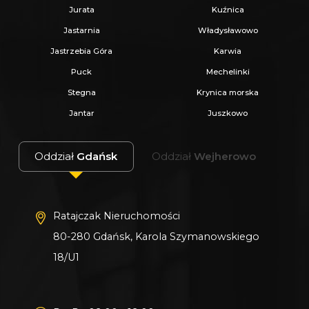
Jurata
Kuźnica
Jastarnia
Władysławowo
Jastrzebia Góra
Karwia
Puck
Mechelinki
Stegna
Krynica morska
Jantar
Juszkowo
Oddział
Gdańsk
Oddział
Wejherowo
Ratajczak Nieruchomości
80-280 Gdańsk, Karola Szymanowskiego
18/U1