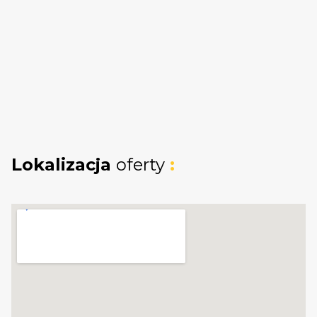
placówki edukacyjne. Lokalizacja zapewnia
sprawny dojazd do centrum Gdyni
komunikacją miejską oraz bliskość terenów
rekreacyjnych, takich jak Bulwar Oksywski i
lokalne plaże.
Lokalizacja
oferty
: