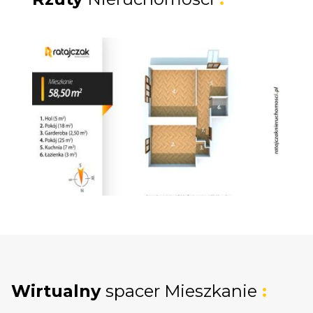
duże i ustawne pokoje, kuchnia oraz łazienka.
Pomieszczenia mają wysokość 3 metrów, co
dodatkowo powiększa optycznie przestrzeń.
Okna mieszkania wychodzą na stronę
północno-zachodnią.
Stan techniczny:
Łazienka została wyremontowana i jest
gotowa do użytku. Kuchnia wymaga
przeprowadzenia prac adaptacyjnych i własnej
aranżacji. W ofercie dołączmy możliwą
wizualizację. Pozostałe pomieszczenia dają
duże możliwości personalizacji wnętrza.
Wirtualny
spacer Mieszkanie
:
Wydanie: