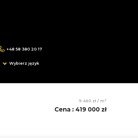
+48 58 380 20 17
Wybierz język
2
9 460 zł
/
m
Cena
:
419 000 zł