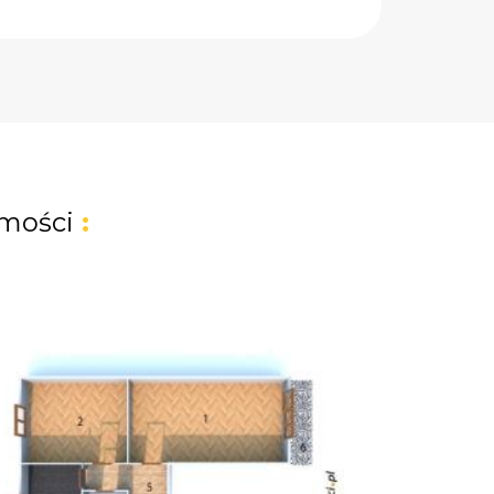
mości
: