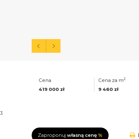
2
Cena
Cena za m
419 000 zł
9 460 zł
3
Zaproponuj
własną cenę
%