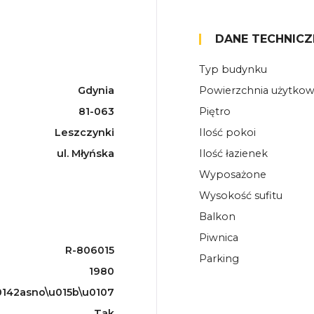
DANE TECHNICZ
Typ budynku
Gdynia
Powierzchnia użytko
81-063
Piętro
Leszczynki
Ilość pokoi
ul. Młyńska
Ilość łazienek
Wyposażone
Wysokość sufitu
Balkon
Piwnica
R-806015
Parking
1980
142asno\u015b\u0107
Tak