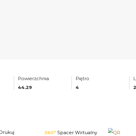
Powierzchnia
Piętro
L
44.29
4
o
Drukuj
360
Spacer Wirtualny