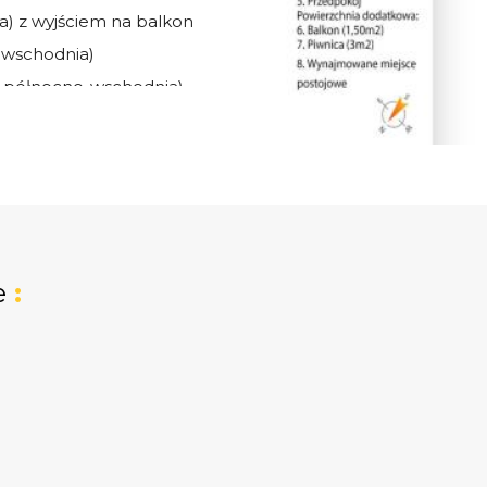
a) z wyjściem na balkon
-wschodnia)
a północno-wschodnia)
 ogólnodostępnej
e
:
e mieszkania (za
z 2023 r., pralka, łóżko i
wa, zabudowa stała i