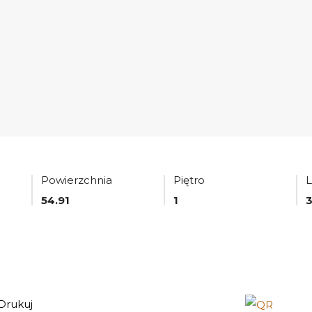
Powierzchnia
Piętro
L
54.91
1
Drukuj