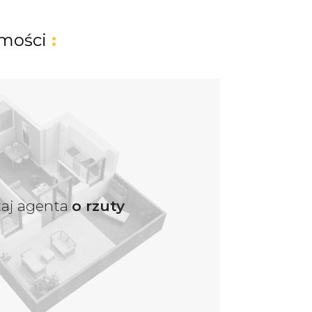
mości
:
taj agenta
o rzuty