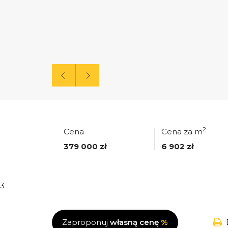
2
Cena
Cena za m
379 000 zł
6 902 zł
3
Zaproponuj
własną cenę
%