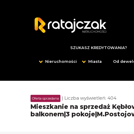
SZUKASZ KREDYTOWANIA?
Nieruchomości
Miasta
Od dewel
| Liczba wyświetleń: 404
Oferta sprzedana
Mieszkanie na sprzedaż Kębłow
balkonem|3 pokoje|M.Postojo