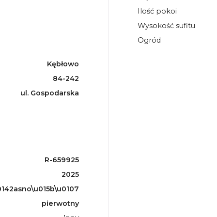
Ilość pokoi
Wysokość sufitu
Ogród
Kębłowo
84-242
ul. Gospodarska
R-659925
2025
142asno\u015b\u0107
pierwotny