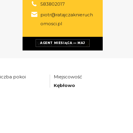
583802017
piotr@ratajczaknieruch
omosci.pl
Więcej ofert
agenta
AGENT MIESIĄCA — MAJ
iczba pokoi
Miejscowość
3
Kębłowo