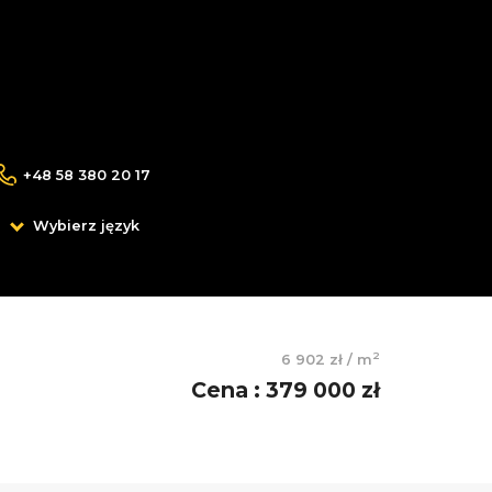
+48 58 380 20 17
Wybierz język
2
6 902 zł
/
m
Cena
:
379 000 zł