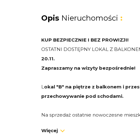
Opis
Nieruchomości
:
KUP BEZPIECZNIE I BEZ PROWIZJI!
OSTATNI DOSTĘPNY LOKAL Z BALKONEM
20.11.
Zapraszamy na wizyty bezpośrednie!
L
okal "B" na piętrze z balkonem i przes
przechowywanie pod schodami.
Na sprzedaż ostatnie nowoczesne mieszk
Kębłowie/ Luzinie przy ul. Gospodarskiej.
Więcej