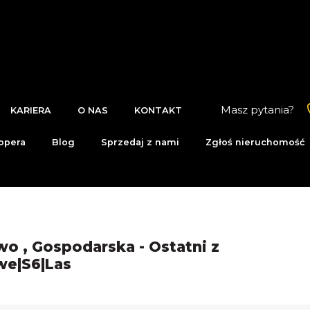
Masz pytania?
KARIERA
O NAS
KONTAKT
opera
Blog
Sprzedaj z nami
Zgłoś nieruchomość
o , Gospodarska - Ostatni z
we|S6|Las