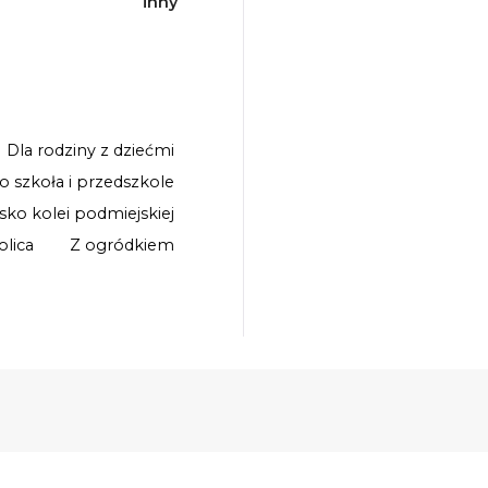
inny
Dla rodziny z dziećmi
ko szkoła i przedszkole
isko kolei podmiejskiej
olica
Z ogródkiem