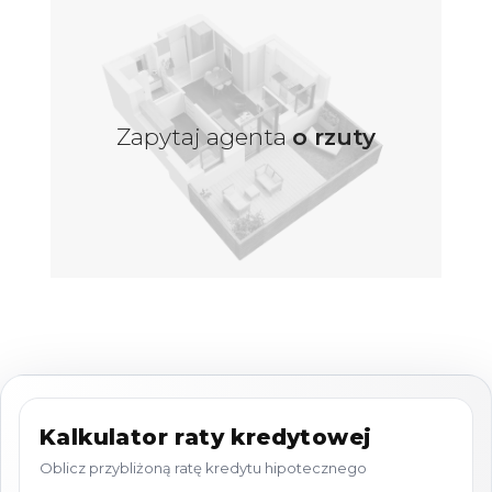
Piętro:
1
Liczba pokoi
: 4
MIESZKANIE 2
Powierzchnia
: 46,79 m2
Cena
: 499 000 zł
Zapytaj agenta
o rzuty
Piętro
: 1
Liczba pokoi
: 2
MIESZKANIE 3
Powierzchnia
: 45,95 m2
Cena
: 459 000 zł
Piętro
: 1
Liczba pokoi
: 2
MIESZKANIE 4
Powierzchnia
: 61,54 m2
Cena
: 675 000 zł
Piętro
: 2
Liczba pokoi
: 3
Kalkulator raty kredytowej
Oblicz przybliżoną ratę kredytu hipotecznego
MIESZKANIE 5