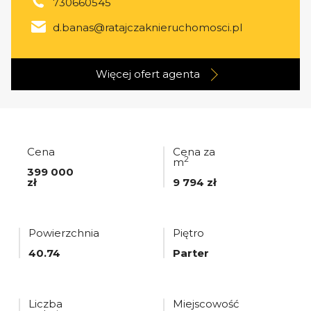
730660545
d.banas@ratajczaknieruchomosci.pl
Więcej ofert
agenta
Cena
Cena za
2
m
399 000
zł
9 794 zł
Powierzchnia
Piętro
40.74
Parter
Liczba
Miejscowość