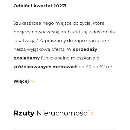
Odbiór I kwartał 2027!
Szukasz idealnego miejsca do życia, które
połączy nowoczesną architekturę z doskonałą
lokalizacją? Zapraszamy do zapoznania się z
naszą wyjątkową ofertą. W
sprzedaży
posiadamy
funkcjonalne mieszkania o
zróżnicowanych metrażach
od 40 do 62 m²
(2,3 i 4 pokoje), co pozwala na idealne
Więcej
dopasowanie przestrzeni do Twoich potrzeb.
DOSTĘPNE MIESZKANIA:
Rzuty
Nieruchomości
:
MIESZKANIE 1
Powierzchnia
: 61,08 m2
Cena
: 659 000 zł