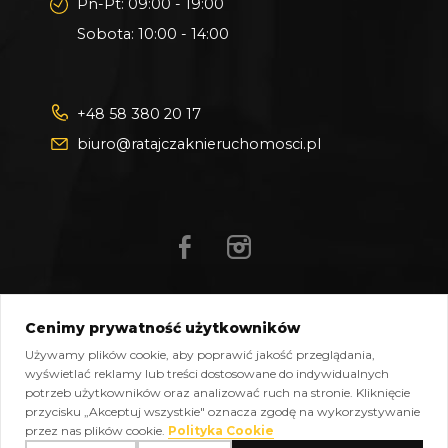
Pn-Pt: 09:00 - 19:00
Sobota: 10:00 - 14:00
+48 58 380 20 17
biuro@ratajczaknieruchomosci.pl
Cenimy prywatność użytkowników
Mapa strony
Pliki do pobrania
Polityka prywatności
Używamy plików cookie, aby poprawić jakość przeglądania,
Polityka cookies
Kontakt
wyświetlać reklamy lub treści dostosowane do indywidualnych
potrzeb użytkowników oraz analizować ruch na stronie. Kliknięcie
Copyright © 2026 Ratajczak Nieruchomości All Rights
przycisku „Akceptuj wszystkie" oznacza zgodę na wykorzystywanie
Reserved, Powered by
oplixo.eu
®
przez nas plików cookie.
Polityka Cookie