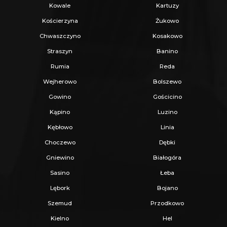
_
Kowale
Kartuzy
KUP Z NAMI - NAJKORZYSTNIEJ,
Kościerzyna
Żukowo
NAJSZYBCIEJ I BEZPIECZNIE!
Chwaszczyno
Kosakowo
Straszyn
Banino
Jeżeli zainteresowało Cię powyższe ogłoszenie
Rumia
Reda
to:
Wejherowo
Bolszewo
Gowino
Gościcino
- Zadzwoń pod wskazany nr tel.
Kąpino
Luzino
- Umów się na Prezentację,
Kębłowo
Linia
- Przyjedź i Obejrzyj na żywo,
Choczewo
Dębki
- Zaproponuj Swoją cenę prezentowanej
Gniewino
Białogóra
nieruchomości.
Sasino
Łeba
Lębork
Bojano
Gwarantujemy bezpieczny zakup i najlepszą
Szemud
Przodkowo
CENĘ.
Kielno
Hel