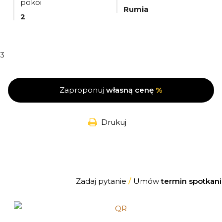
pokoi
Rumia
2
3
Zaproponuj
własną cenę
%
Drukuj
Zadaj pytanie
/
Umów
termin spotkani