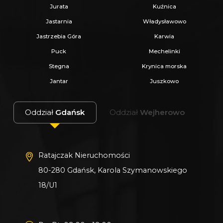
Oferujemy skuteczną i bezpłatną pomoc w
Jurata
Kuźnica
uzyskaniu kredytu.
Jastarnia
Władysławowo
Zapewniamy fachowe doradztwo przy zakupie
Jastrzebia Góra
Karwia
pod inwestycję.
Puck
Mechelinki
Wszystkie nasze transakcje są objęte
Stegna
Krynica morska
ubezpieczeniem OC w PZU.
Jantar
Juszkowo
Z nami u Notariusza otrzymasz Ofertę
Specjalną.
Oddział
Gdańsk
Oddział
Wejherowo
Więcej podobnych ofert znajdziesz na naszej
stronie:
www.ratajczaknieruchomosci.pl
Ratajczak Nieruchomości
80-280 Gdańsk, Karola Szymanowskiego
18/U1