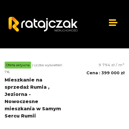
2
9 794 zł
/
m
Oferta aktywna
| Liczba wyświetleń:
716
Cena
:
399 000 zł
Mieszkanie na
sprzedaż Rumia ,
Jeziorna -
Nowoczesne
mieszkania w Samym
Sercu Rumii