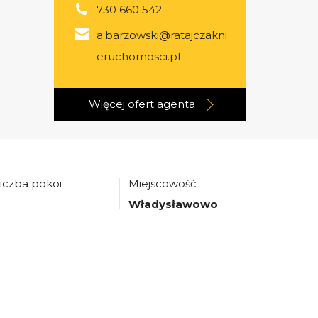
730 660 542
a.barzowski@ratajczakni
eruchomosci.pl
Więcej ofert
agenta
iczba pokoi
Miejscowość
3
Władysławowo