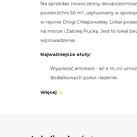
Na sprzedaż nowoczesny, dwupoziomowy 
powierzchni 56 m², usytuowany w spokoj
w rejonie Drogi Chłapowskiej. Lokal posi
na morze i Zatokę Pucką. Jest to lokal b
wprowadzenia.
Najważniejsze atuty:
Wysokość antresoli - aż 4 m, co umoż
dodatkowych pokoi i łazienki.
3 balkony z panoramicznym widokie
Więcej
Dwupoziomowy układ zapewniający ko
Bez podatku PCC - zakup bezpośred
Miejsce postojowe w cenie.
Brak czynszu.