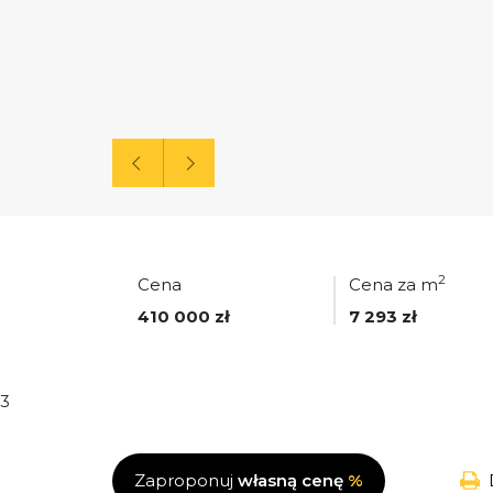
2
Cena
Cena za m
410 000 zł
7 293 zł
3
Zaproponuj
własną cenę
%