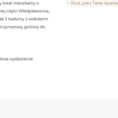
lokal mieszkalny o
nej części Władysławowa,
ada 3 balkony z widokiem
ezczynszowy, gotowy do
liwia wydzielenie
m na morze.
mfort i przestronność.
nio od dewelopera.