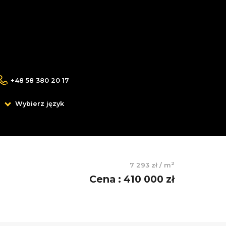
+48 58 380 20 17
Wybierz język
2
7 293 zł
/
m
Cena
:
410 000 zł