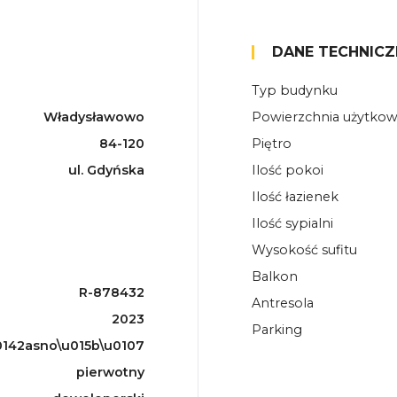
DANE TECHNICZ
Typ budynku
Władysławowo
Powierzchnia użytko
84-120
Piętro
ul. Gdyńska
Ilość pokoi
Ilość łazienek
Ilość sypialni
Wysokość sufitu
Balkon
R-878432
Antresola
2023
Parking
142asno\u015b\u0107
pierwotny