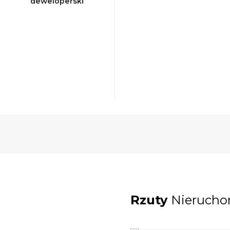
deweloperski
Rzuty
Nierucho