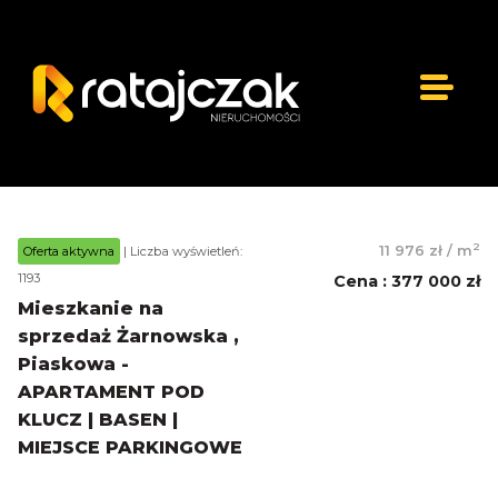
2
11 976 zł
/
m
Oferta aktywna
| Liczba wyświetleń:
1193
Cena
:
377 000 zł
Mieszkanie na
sprzedaż Żarnowska ,
Piaskowa -
APARTAMENT POD
KLUCZ | BASEN |
MIEJSCE PARKINGOWE