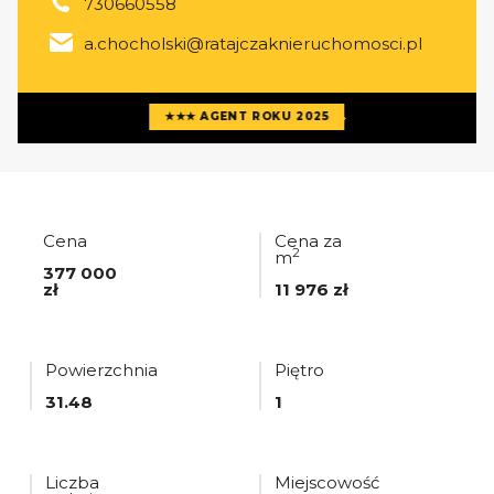
730660558
a.chocholski@ratajczaknieruchomosci.pl
Więcej ofert
agenta
★★★ AGENT ROKU 2025
Cena
Cena za
2
m
377 000
zł
11 976 zł
Powierzchnia
Piętro
31.48
1
Liczba
Miejscowość