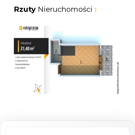
- łazienki 4,05 m2
Rzuty
Nieruchomości
:
Dodatkowo w cenie :
- taras 9,00 m2 z widokiem na basen
- przypisane prywatne miejsce parkingowe tuż
przy posesji
- Meble widoczne na zdjęciach oraz sprzęt
AGD i RTV w cenie mieszkania (telewizor,
zmywarka, pralka, lodówka, kuchenka
indukcyjna, piekarnik, okap, mikrofalówka)
Mieszkanie pod klucz, wykonane w
wyższym stanradzie.
Apartament typu loft,
sięgający w najwyższym punkncie
3,50 m
wysokości
. W całym mieszkaniu
wysokiej