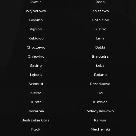
Rumia
Reda
Wejherowo
Bolszewo
Gowino
Gościcino
Kąpino
Luzino
Kębłowo
Linia
Choczewo
Dębki
Gniewino
Białogóra
Sasino
Łeba
Lębork
Bojano
Szemud
Przodkowo
Kielno
Hel
Jurata
Kuźnica
Jastarnia
Władysławowo
Jastrzebia Góra
Karwia
Puck
Mechelinki