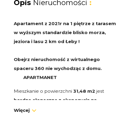
Opis
Nieruchomości
:
Apartament z 2021r na 1 piętrze z tarasem
w wyższym standardzie blisko morza,
jeziora i lasu 2 km od Łeby !
Obejrz nieruchomość z wirtualnego
spaceru 360 nie wychodząc z domu.
APARTMANET
Mieszkanie o powierzchni
31,48 m2
jest
bardzo słoneczne z ekspozycją na
południowy - wschód,
oraz składa się z :
Więcej
- salonu z aneksem kuchennym 27,43 m2