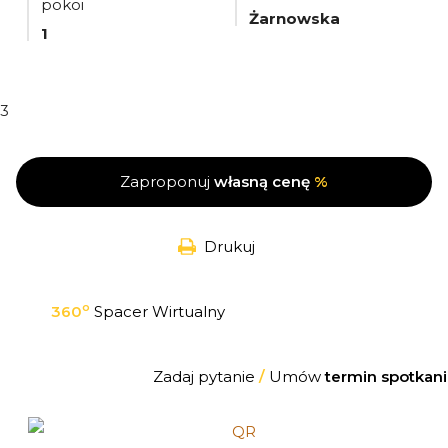
pokoi
Żarnowska
1
3
Zaproponuj
własną cenę
%
Drukuj
o
360
Spacer Wirtualny
Zadaj pytanie
/
Umów
termin spotkani