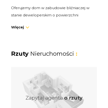
Oferujemy dom w zabudowie bliźniaczej w
stanie deweloperskim o powierzchni
całkowitej 162,44 m² i użytkowej 133,13 m²,
Więcej
usytuowany w malowniczej miejscowości
Bojano, zaledwie kilkanaście minut od Gdyni,
Sopotu i Gdańska.
Rzuty
Nieruchomości
:
Nieruchomość znajduje się na działce o
powierzchni 239 m², co stwarza wiele
możliwości aranżacyjnych - idealna przestrzeń
na ogród lub plac zabaw dla dzieci.
Układ pomieszczeń:
Zapytaj agenta
o rzuty
Parter: