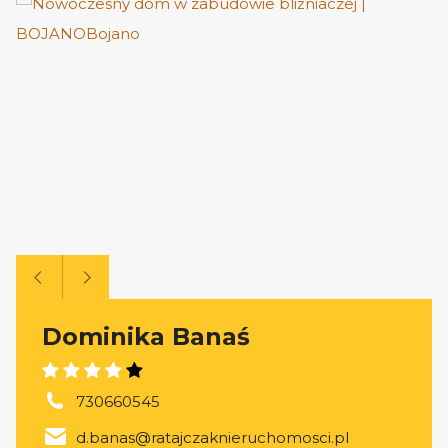
Dominika Banaś
730660545
d.banas@ratajczaknieruchomosci.pl