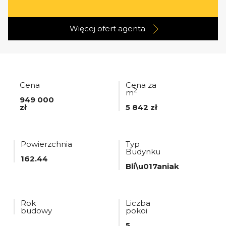
Więcej ofert
agenta
Cena
Cena za
2
m
949 000
zł
5 842 zł
Powierzchnia
Typ
Budynku
162.44
Bli\u017aniak
Rok
Liczba
budowy
pokoi
5