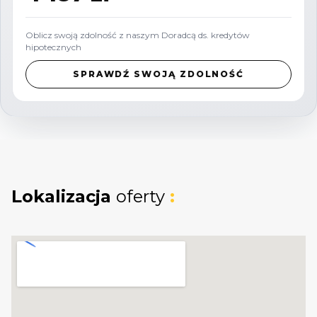
To idealna propozycja dla rodzin z dziećmi oraz
osób poszukujących ciszy i spokoju, a także dla
Oblicz swoją zdolność z naszym Doradcą ds. kredytów
inwestorów zainteresowanych atrakcyjną
hipotecznych
nieruchomością w rozwijającej się lokalizacji.
SPRAWDŹ SWOJĄ ZDOLNOŚĆ
Przekonaj się, jak wiele możliwości oferuje ten
dom!
Lokalizacja
oferty
: