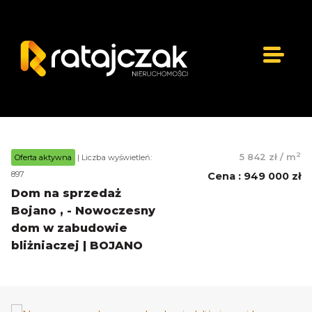
2
5 842 zł
/
m
Oferta aktywna
| Liczba wyświetleń:
897
Cena
:
949 000 zł
Dom na sprzedaż
Bojano , - Nowoczesny
dom w zabudowie
bliżniaczej | BOJANO