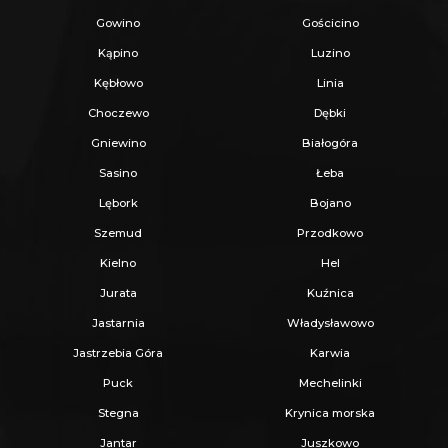
Gowino
Gościcino
Kąpino
Luzino
Kębłowo
Linia
Choczewo
Dębki
Gniewino
Białogóra
Sasino
Łeba
Lębork
Bojano
Szemud
Przodkowo
Kielno
Hel
Jurata
Kuźnica
Jastarnia
Władysławowo
Jastrzebia Góra
Karwia
Puck
Mechelinki
Stegna
Krynica morska
Jantar
Juszkowo