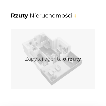
ofertowych najmu krótkoterminowego.
Rzuty
Nieruchomości
:
Część biznesowa
Składa się z 15 kompletnie umeblowanych
pokoi 2 i 3 osobowych z prywatnymi
łazienkami. Do dyspozycji gości pozostaje
jadalnia, wyposażona kuchnia oraz lobby, co
pozwala na prowadzenie hostelu lub
Zapytaj agenta
o rzuty
pensjonatu o wysokim standardzie. W cenie
ujęte jest pełne wyposażenie pokoi
gościnnych.
Część prywatna
Mieszkanie na parterze o powierzchni około
110 metrów kwadratowych posiada niezależne