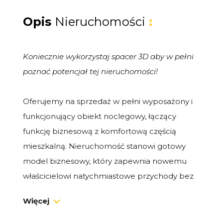
Opis
Nieruchomości
:
Koniecznie wykorzystaj spacer 3D aby w pełni
poznać potencjał tej nieruchomości!
Oferujemy na sprzedaż w pełni wyposażony i
funkcjonujący obiekt noclegowy, łączący
funkcję biznesową z komfortową częścią
mieszkalną. Nieruchomość stanowi gotowy
model biznesowy, który zapewnia nowemu
właścicielowi natychmiastowe przychody bez
konieczności ponoszenia nakładów na start.
Więcej
Możliwość przekazania nazwy i dostępu do
kont z nią powiązanych na serwisach