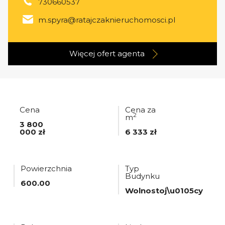
730660537
m.spyra@ratajczaknieruchomosci.pl
Więcej ofert
agenta
Cena
Cena za
2
m
3 800
000 zł
6 333 zł
Powierzchnia
Typ
Budynku
600.00
Wolnostoj\u0105cy