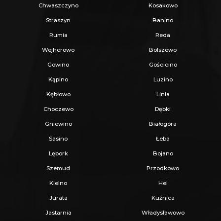
Chwaszczyno
Kosakowo
Straszyn
Banino
Rumia
Reda
Wejherowo
Bolszewo
Gowino
Gościcino
Kąpino
Luzino
Kębłowo
Linia
Choczewo
Dębki
Gniewino
Białogóra
Sasino
Łeba
Lębork
Bojano
Szemud
Przodkowo
Kielno
Hel
Jurata
Kuźnica
Jastarnia
Władysławowo