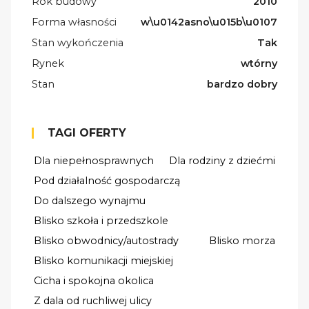
Rok budowy
2010
Forma własności
w\u0142asno\u015b\u0107
Stan wykończenia
Tak
Rynek
wtórny
Stan
bardzo dobry
TAGI OFERTY
Dla niepełnosprawnych
Dla rodziny z dziećmi
Pod działalność gospodarczą
Do dalszego wynajmu
Blisko szkoła i przedszkole
Blisko obwodnicy/autostrady
Blisko morza
Blisko komunikacji miejskiej
Cicha i spokojna okolica
Z dala od ruchliwej ulicy