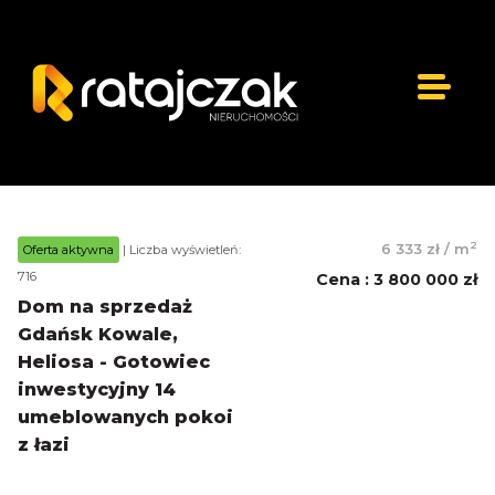
2
6 333 zł
/
m
Oferta aktywna
| Liczba wyświetleń:
716
Cena
:
3 800 000 zł
Dom na sprzedaż
Gdańsk Kowale,
Heliosa - Gotowiec
inwestycyjny 14
umeblowanych pokoi
z łazi