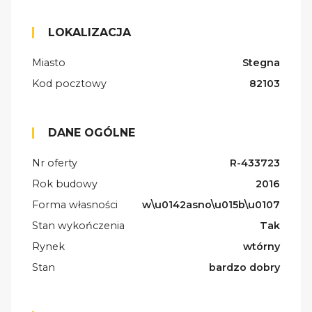
LOKALIZACJA
Miasto
Stegna
Kod pocztowy
82103
DANE OGÓLNE
Nr oferty
R-433723
Rok budowy
2016
Forma własności
w\u0142asno\u015b\u0107
Stan wykończenia
Tak
Rynek
wtórny
Stan
bardzo dobry