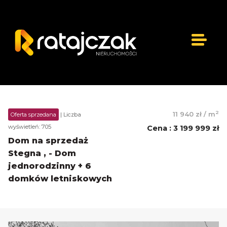
2
11 940 zł
/
m
Oferta sprzedana
| Liczba
wyświetleń: 705
Cena
:
3 199 999 zł
Dom na sprzedaż
Stegna , - Dom
jednorodzinny + 6
domków letniskowych