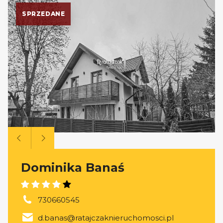
SPRZEDANE
Dominika Banaś
730660545
d.banas@ratajczaknieruchomosci.pl