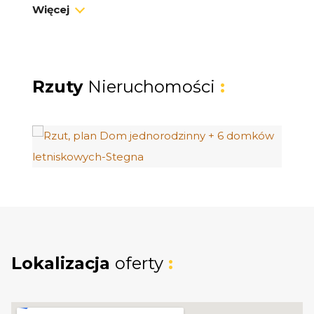
Więcej
która łączy wysoki standard życia z
generowaniem stałego dochodu? Prezentuje
unikatowy kompleks turystyczny. Obiekt, który
nie wymaga żadnych nakładów finansowych i
Rzuty
Nieruchomości
:
funkcjonuje od pierwszego dnia po zakupie.
DLACZEGO TA INWESTYCJA
0 zł prowizji
- oferta bezpośrednia
Dywersyfikacja przychodów
: Możliwość
zamieszkania w domu i wynajmu domków lub
wynajmu całego kompleksu.
Niskie koszty utrzymania
: Potężna instalacja
Lokalizacja
oferty
:
fotowoltaiczna (9,9 kW), pompy ciepła i
rekuperacja redukują rachunki niemal do zera.