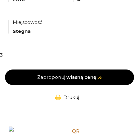
Miejscowość
Stegna
3
Zaproponuj
własną cenę
%
Drukuj