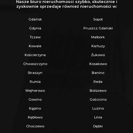
Nasze biuro nieruchomosci szybko, skutecznie i
zyskownie sprzedaje również nieruchomości w:
Strefa gościnna w otoczeniu drzew,
zapewniająca wakacyjny klimat.
Gdańsk
Sopot
Struktura
: 6 domków (jeden z 2016 r. -
Gdynia
Pruszcz Gdański
dodatkowo ocieplony; pięć z 2017 r.).
Tczew
Malbork
Standard:
Każdy domek (pow. całkowita
Kowale
Kartuzy
25m2) pomieści do 6 osób.
Kościerzyna
Żukowo
Wykonane z naturalnego balika, kryte
Chwaszczyno
Kosakowo
blachodachówką.
Straszyn
Banino
Rumia
Reda
Komfort całoroczny
: Wszystkie domki
Wejherowo
Bolszewo
posiadają
klimatyzację z funkcją grzania
, co
Gowino
Gościcino
pozwala na wydłużenie sezonu najmu.
Kąpino
Luzino
Kębłowo
Linia
Wyposażenie
: Pełne umeblowanie, aneksy
Choczewo
Dębki