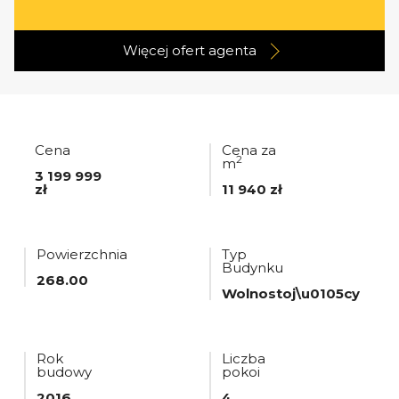
Więcej ofert
agenta
Cena
Cena za
2
m
3 199 999
zł
11 940 zł
Powierzchnia
Typ
Budynku
268.00
Wolnostoj\u0105cy
Rok
Liczba
budowy
pokoi
2016
4