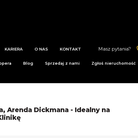
Masz pytania?
KARIERA
O NAS
KONTAKT
opera
Blog
Sprzedaj z nami
Zgłoś nieruchomość
 Arenda Dickmana - Idealny na
Klinikę