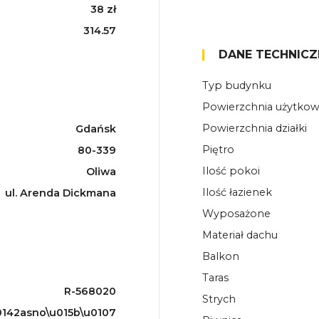
38 zł
314.57
DANE TECHNICZ
Typ budynku
Powierzchnia użytko
Powierzchnia działki
Gdańsk
Piętro
80-339
Ilość pokoi
Oliwa
Ilość łazienek
ul. Arenda Dickmana
Wyposażone
Materiał dachu
Balkon
Taras
R-568020
Strych
142asno\u015b\u0107