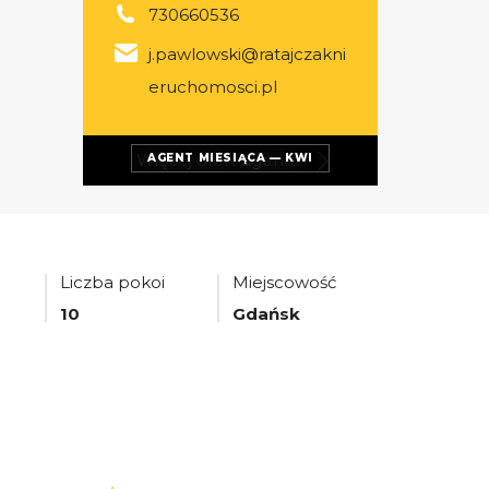
730660536
j.pawlowski@ratajczakni
eruchomosci.pl
Więcej ofert
agenta
AGENT MIESIĄCA — KWI
Liczba pokoi
Miejscowość
10
Gdańsk