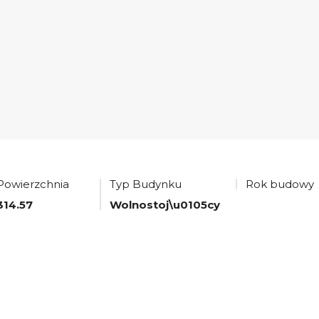
Powierzchnia
Typ Budynku
Rok budowy
314.57
Wolnostoj\u0105cy