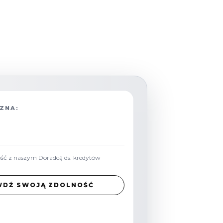
ZNA:
ość z naszym Doradcą ds. kredytów
WDŹ SWOJĄ ZDOLNOŚĆ