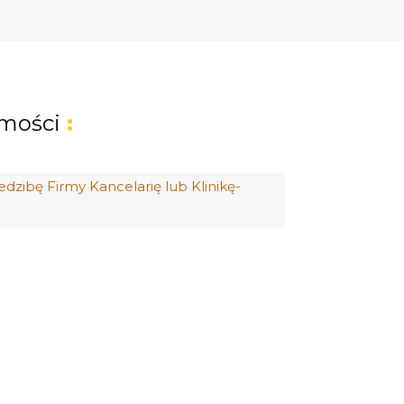
mości
: