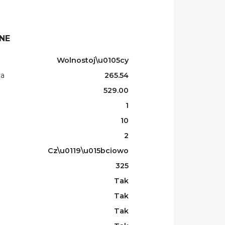
NE
Wolnostoj\u0105cy
wa
265.54
529.00
1
10
2
Cz\u0119\u015bciowo
325
Tak
Tak
Tak