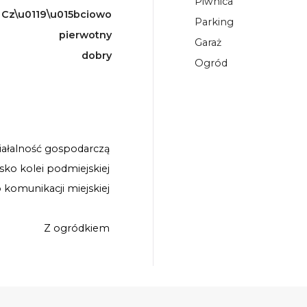
Piwnica
Cz\u0119\u015bciowo
Parking
pierwotny
Garaż
dobry
Ogród
iałalność gospodarczą
isko kolei podmiejskiej
o komunikacji miejskiej
Z ogródkiem