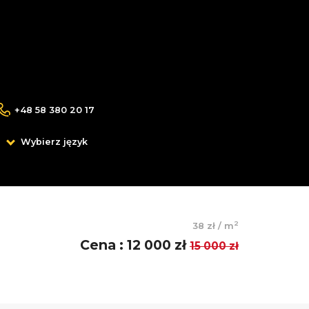
+48 58 380 20 17
Wybierz język
2
38 zł
/
m
Cena
:
12 000 zł
15 000 zł