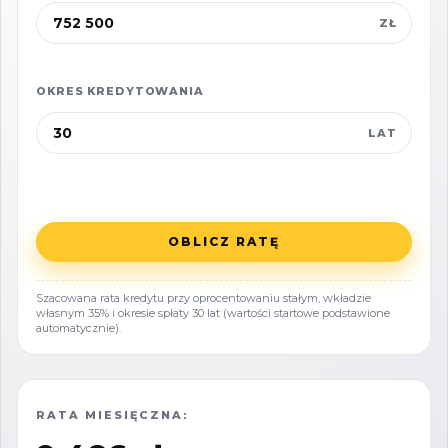
oraz unikalny, wydzielony ogródek.
ZŁ
Unikalny Design: Wnętrza wykończone na
najwyższym poziomie. Na szczególną uwagę
OKRES KREDYTOWANIA
zasługuje łazienka - wyjątkowa i niezwykle
LAT
ciekawie zaprojektowana, stanowiąca
prawdziwą wizytówkę tych
apartamentów, gwarantująca stały dopływ
turystów.
OBLICZ RATĘ
Pełne wyposażenie: Wszystkie pomieszczenia
Szacowana rata kredytu przy oprocentowaniu stałym, wkładzie
własnym 35% i okresie spłaty 30 lat (wartości startowe podstawione
są jasne, doskonale rozplanowane i
automatycznie).
kompletnie umeblowane - gotowe do
dalszego najmu.
RATA MIESIĘCZNA:
Nowoczesne rozwiązania: Wideodomofon