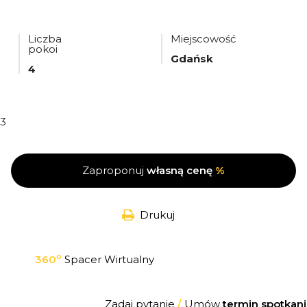
Liczba
Miejscowość
pokoi
Gdańsk
4
3
Zaproponuj
własną cenę
%
Drukuj
o
360
Spacer Wirtualny
Zadaj pytanie
/
Umów
termin spotkani