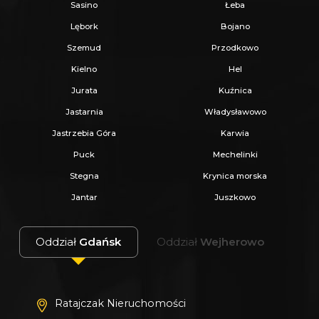
Sasino
Łeba
Lębork
Bojano
Szemud
Przodkowo
Kielno
Hel
Jurata
Kuźnica
Jastarnia
Władysławowo
Jastrzebia Góra
Karwia
Puck
Mechelinki
Stegna
Krynica morska
Jantar
Juszkowo
Oddział
Gdańsk
Oddział
Wejherowo
Ratajczak Nieruchomości