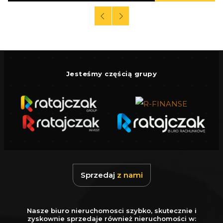
Gwarantujemy bezpieczny zakup i najlepszą
CENĘ.
Oferujemy skuteczną i bezpłatną pomoc w
uzyskaniu kredytu.
Jesteśmy częścią grupy
Zapewniamy fachowe doradztwo przy zakupie
pod inwestycję.
Wszystkie nasze transakcje są objęte
ubezpieczeniem OC w PZU.
Z nami u Notariusza otrzymasz Ofertę
Specjalną.
Sprzedaj
z nami
Więcej podobnych ofert znajdziesz na naszej
stronie:
www.ratajczaknieruchomosci.pl
Nasze biuro nieruchomosci szybko, skutecznie i
zyskownie sprzedaje również nieruchomości w: