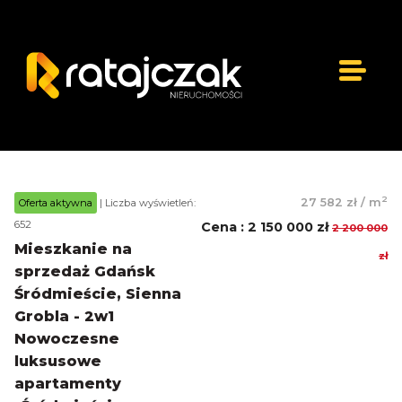
2
27 582 zł
/
m
Oferta aktywna
| Liczba wyświetleń:
652
Cena
:
2 150 000 zł
2 200 000
Mieszkanie na
zł
sprzedaż Gdańsk
Śródmieście, Sienna
Grobla - 2w1
Nowoczesne
luksusowe
apartamenty