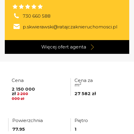
730 660 588
p.skwierawski@ratajczaknieruchomosci.pl
Więcej ofert
agenta
Cena
Cena za
2
m
2 150 000
zł
27 582 zł
2 200
000 zł
Powierzchnia
Piętro
77.95
1