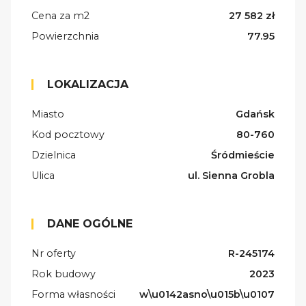
Cena za m2
27 582 zł
Powierzchnia
77.95
LOKALIZACJA
Miasto
Gdańsk
Kod pocztowy
80-760
Dzielnica
Śródmieście
Ulica
ul. Sienna Grobla
DANE OGÓLNE
Nr oferty
R-245174
Rok budowy
2023
Forma własności
w\u0142asno\u015b\u0107