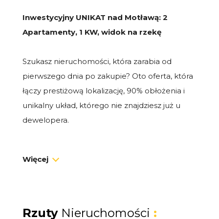
Inwestycyjny UNIKAT nad Motławą: 2
Apartamenty, 1 KW, widok na rzekę
Szukasz nieruchomości, która zarabia od
pierwszego dnia po zakupie? Oto oferta, która
łączy prestiżową lokalizację, 90% obłożenia i
unikalny układ, którego nie znajdziesz już u
dewelopera.
Lokalizacja: Gdańsk, ul. Sienna Grobla
Więcej
Prestiżowy apartamentowiec z 2023 roku
położony tuż nad brzegiem Motławy. Kilka
minut spacerem kładką i jesteś w samym
sercu Starego Miasta. Idealny balans między
Rzuty
Nieruchomości
: