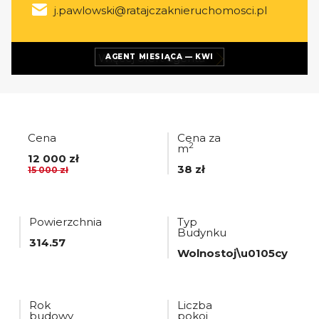
j.pawlowski@ratajczaknieruchomosci.pl
Więcej ofert
agenta
AGENT MIESIĄCA — KWI
Cena
Cena za
2
m
12 000 zł
38 zł
15 000 zł
Powierzchnia
Typ
Budynku
314.57
Wolnostoj\u0105cy
Rok
Liczba
budowy
pokoi