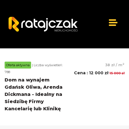
2
38 zł
/
m
Oferta aktywna
| Liczba wyświetleń:
788
Cena
:
12 000 zł
15 000 zł
Dom na wynajem
Gdańsk Oliwa, Arenda
Dickmana - Idealny na
Siedzibę Firmy
Kancelarię lub Klinikę