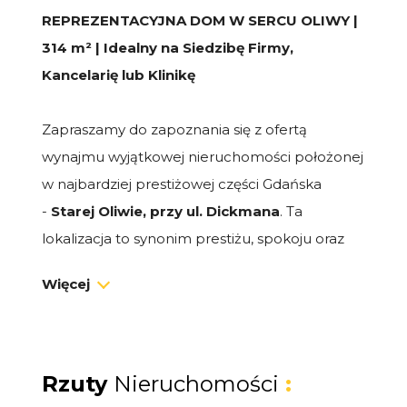
REPREZENTACYJNA DOM W SERCU OLIWY |
314 m² | Idealny na Siedzibę Firmy,
Kancelarię lub Klinikę
Zapraszamy do zapoznania się z ofertą
wynajmu wyjątkowej nieruchomości położonej
w najbardziej prestiżowej części Gdańska
-
Starej Oliwie, przy ul. Dickmana
. Ta
lokalizacja to synonim prestiżu, spokoju oraz
doskonałego skomunikowania z całym
Więcej
Trójmiastem.
CHARAKTERYSTYKA OBIEKTU
Dom o ogromnym potencjale aranżacyjnym,
Rzuty
Nieruchomości
:
który łączy historyczny klimat dzielnicy z