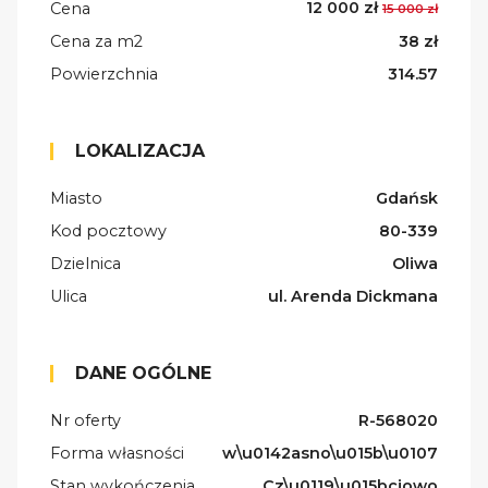
12 000 zł
Cena
15 000 zł
Cena za m2
38 zł
Powierzchnia
314.57
LOKALIZACJA
Miasto
Gdańsk
Kod pocztowy
80-339
Dzielnica
Oliwa
Ulica
ul. Arenda Dickmana
DANE OGÓLNE
Nr oferty
R-568020
Forma własności
w\u0142asno\u015b\u0107
Stan wykończenia
Cz\u0119\u015bciowo