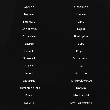
Gowino
Gościcino
Kąpino
Luzino
Kębłowo
Linia
Choczewo
Dębki
Gniewino
Białogóra
Sasino
Łeba
Lębork
Bojano
Szemud
Przodkowo
Kielno
Hel
Jurata
Kuźnica
Jastarnia
Władysławowo
Jastrzebia Góra
Karwia
Puck
Mechelinki
Stegna
Krynica morska