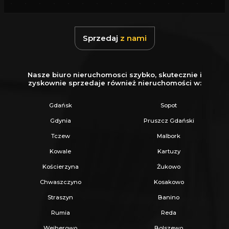
Sprzedaj
z nami
Nasze biuro nieruchomosci szybko, skutecznie i
zyskownie sprzedaje również nieruchomości w:
Gdańsk
Sopot
Gdynia
Pruszcz Gdański
Tczew
Malbork
Kowale
Kartuzy
Kościerzyna
Żukowo
Chwaszczyno
Kosakowo
Straszyn
Banino
Rumia
Reda
Wejherowo
Bolszewo