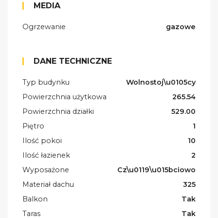
MEDIA
Ogrzewanie
gazowe
DANE TECHNICZNE
Typ budynku
Wolnostoj\u0105cy
Powierzchnia użytkowa
265.54
Powierzchnia działki
529.00
Piętro
1
Ilość pokoi
10
Ilość łazienek
2
Wyposażone
Cz\u0119\u015bciowo
Materiał dachu
325
Balkon
Tak
Taras
Tak