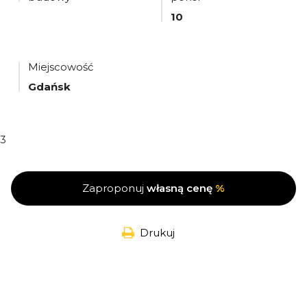
10
Miejscowość
Gdańsk
3
Zaproponuj
własną cenę
%
Drukuj