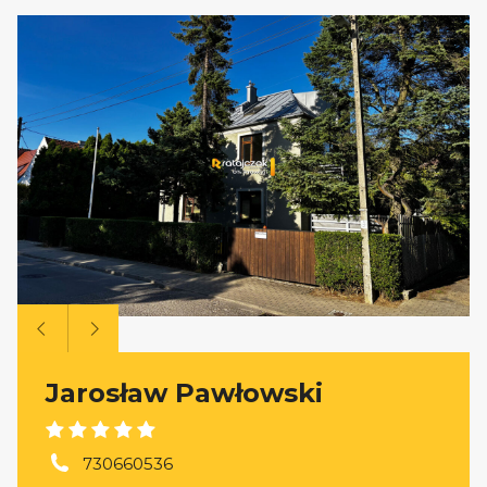
Jarosław Pawłowski
730660536