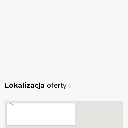
Samsung), 2 systemy narożne "nerki", szafki ze
zwalniającym systemem.
-Gabinet (8,0 m²):
Idealny pod biuro lub pokój
gościnny.
-Łazienka (3,3 m²):
Nowoczesna, po remoncie
w 2020 r. prysznic z liniowym odpływem.
-Wiatrołap, wysoki hol
-
Zaplecze:
2 pomieszczenia gospodarcze,
kotłownia, oraz
garaż (25,00 m²)
z
doprowadzoną instalacją pod automat bramy.
Lokalizacja
oferty
:
PIĘTRO (66,10 m²), wysokość
250cm
(wykańczany w 2007r.):
-3
ustawne niezależne sypialnie
(17,2 m², 16,3
m², 13,3 m²).