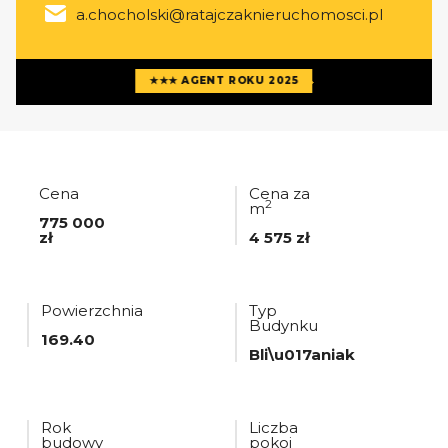
a.chocholski@ratajczaknieruchomosci.pl
Więcej ofert
agenta
★★★ AGENT ROKU 2025
Cena
Cena za
2
m
775 000
zł
4 575 zł
Powierzchnia
Typ
Budynku
169.40
Bli\u017aniak
Rok
Liczba
budowy
pokoi