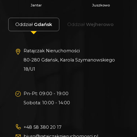
Gwarantujemy bezpieczny zakup i najlepszą
Jantar
Juszkowo
CENĘ.
Oferujemy skuteczną i bezpłatną pomoc w
Oddział
Gdańsk
Oddział
Wejherowo
uzyskaniu kredytu.
Zapewniamy fachowe doradztwo przy zakupie
pod inwestycję.
Ratajczak Nieruchomości
Wszystkie nasze transakcje są objęte
80-280 Gdańsk, Karola Szymanowskiego
ubezpieczeniem OC w PZU.
18/U1
Z nami u Notariusza otrzymasz Ofertę
Specjalną.
Pn-Pt: 09:00 - 19:00
Sobota: 10:00 - 14:00
Więcej podobnych ofert znajdziesz na naszej
stronie:
www.ratajczaknieruchomosci.pl
+48 58 380 20 17
biuro@ratajczaknieruchomosci.pl