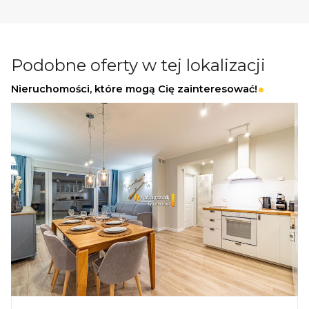
zagospodarowana. Front posesji oraz podjazd
zostały wyłożone estetyczną kostką brukową,
a wokół budynku wykonano opaskę.
Podobne oferty w tej lokalizacji
-Ogród:
Z tyłu budynku znajduje się niewielki,
Nieruchomości, które mogą Cię zainteresować!
prywatny ogród - idealne miejsce na relaks w
ciszy, z dala od ulicznego ruchu.
-Infrastruktura:
Posesja w pełni ogrodzona; w
2022 roku zamontowano nową bramę oraz
furtkę w bardzo dobrym stanie.
-Dodatkowe miejsce:
Pod podjazdem do
garażu znajduje się funkcjonalny schowek
gospodarczy w wysokości ok 1,2m i
powierzchni ok. 15 m², idealny na sprzęty
ogrodowe lub narzędzia.
LOKALIZACJA