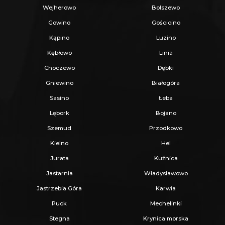
Wejherowo
Bolszewo
Gowino
Gościcino
_
Kąpino
Luzino
KUP Z NAMI - NAJKORZYSTNIEJ,
Kębłowo
Linia
NAJSZYBCIEJ I BEZPIECZNIE!
Choczewo
Dębki
Gniewino
Białogóra
Jeżeli zainteresowało Cię powyższe ogłoszenie
Sasino
Łeba
to:
Lębork
Bojano
Szemud
Przodkowo
- Zadzwoń pod wskazany nr tel.
Kielno
Hel
- Umów się na Prezentację,
Jurata
Kuźnica
- Przyjedź i Obejrzyj na żywo,
Jastarnia
Władysławowo
- Zaproponuj Swoją cenę prezentowanej
Jastrzebia Góra
Karwia
nieruchomości.
Puck
Mechelinki
Stegna
Krynica morska