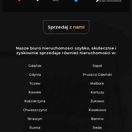
W cenie:
Zabudowa kuchenna z pełnym
sprzętem AGD, meble łazienkowe, szafy
wnękowe, większość mebli ruchomych.
Sprzedaj
z nami
Opłaty : Lato ok 550zł/msc :
Prąd 200zł/msc,
Woda+Kanaliza 140 zł/msc, Gaz 130zł/msc,
Śmieci 88zł (44zł za 1 os.).
Zimą ok 1100zł/msc
,
Nasze biuro nieruchomosci szybko, skutecznie i
zyskownie sprzedaje również nieruchomości w:
z uwagi na Gaz 680zł/msc
Podatek
od nieruchomości 487zł rocznie
Gdańsk
Sopot
Gdynia
Pruszcz Gdański
Dom dostępny od zaraz z terminem
Tczew
Malbork
wydania 90 dni.
Kowale
Kartuzy
Kościerzyna
Żukowo
Cena do negocjacji!
Chwaszczyno
Kosakowo
Straszyn
Banino
Zadzwoń i umów się na prezentację!
Rumia
Reda