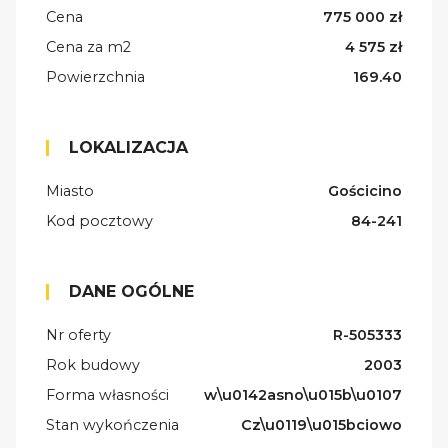
Cena
775 000 zł
Cena za m2
4 575 zł
Powierzchnia
169.40
LOKALIZACJA
Miasto
Gościcino
Kod pocztowy
84-241
DANE OGÓLNE
Nr oferty
R-505333
Rok budowy
2003
Forma własności
w\u0142asno\u015b\u0107
Stan wykończenia
Cz\u0119\u015bciowo