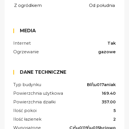
Z ogródkiem
Od południa
MEDIA
Internet
Tak
Ogrzewanie
gazowe
DANE TECHNICZNE
Typ budynku
Bli\u017aniak
Powierzchnia użytkowa
169.40
Powierzchnia działki
357.00
Ilość pokoi
5
Ilość łazienek
2
Wyposażone
Cz\u0119\u015bciowo