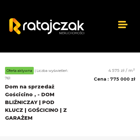
2
4 575 zł
/
m
Oferta aktywna
| Liczba wyświetleń:
761
Cena
:
775 000 zł
Dom na sprzedaż
Gościcino , - DOM
BLIŹNICZAY | POD
KLUCZ | GOŚCICINO | Z
GARAŻEM