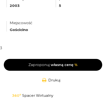
2003
5
Miejscowość
Gościcino
3
Zaproponuj
własną cenę
%
Drukuj
o
360
Spacer Wirtualny