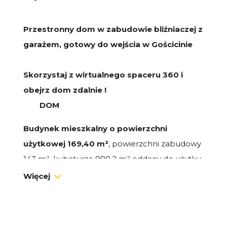
Przestronny dom w zabudowie bliźniaczej z
garażem, gotowy do wejścia w Gościcinie
Skorzystaj z wirtualnego spaceru 360 i
obejrz dom zdalnie !
DOM
Budynek mieszkalny o powierzchni
użytkowej 169,40 m²
, powierzchni zabudowy
143 m², kubaturze 980,2 m² oddany do użytku
w 2003 roku. Dom charakteryzuje się solidną
Więcej
konstrukcją i regularnie wprowadzanymi
nowoczesnymi usprawnieniami :