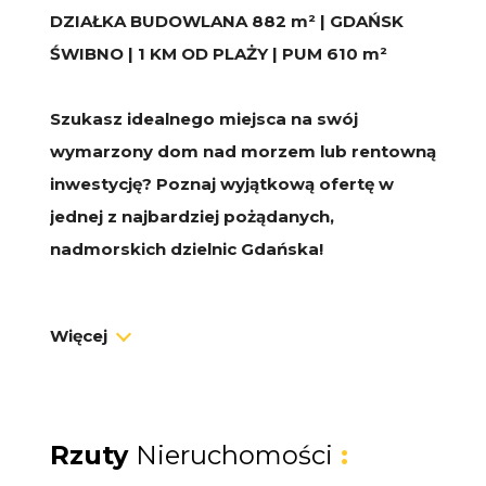
DZIAŁKA BUDOWLANA 882 m² | GDAŃSK
ŚWIBNO | 1 KM OD PLAŻY | PUM 610 m²
Szukasz idealnego miejsca na swój
wymarzony dom nad morzem lub rentowną
inwestycję? Poznaj wyjątkową ofertę w
jednej z najbardziej pożądanych,
nadmorskich dzielnic Gdańska!
Na sprzedaż płaska, świetnie zlokalizowana
Więcej
działka budowlana o powierzchni
882 m²
,
położona na malowniczej Wyspie
Sobieszewskiej. To doskonała propozycja
zarówno dla osób szukających prywatnego
Rzuty
Nieruchomości
:
azylu, jak i dla inwestorów planujących