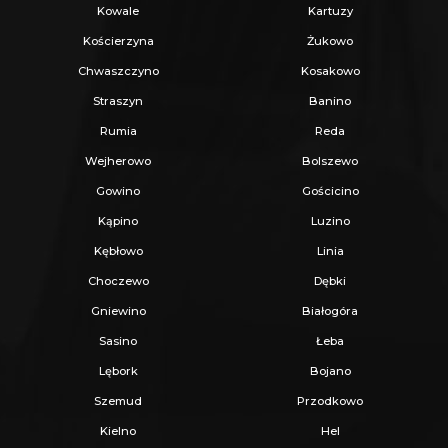
Kowale
Kartuzy
Kościerzyna
Żukowo
Chwaszczyno
Kosakowo
Straszyn
Banino
Rumia
Reda
Wejherowo
Bolszewo
Gowino
Gościcino
Kąpino
Luzino
Kębłowo
Linia
Choczewo
Dębki
Gniewino
Białogóra
Sasino
Łeba
Lębork
Bojano
Szemud
Przodkowo
Kielno
Hel