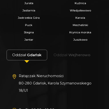
Jurata
Kuźnica
Jastarnia
Władysławowo
Jastrzebia Góra
Karwia
Puck
Mechelinki
Stegna
Krynica morska
Jantar
Juszkowo
Oddział
Gdańsk
Oddział
Wejherowo
Ratajczak Nieruchomości
80-280 Gdańsk, Karola Szymanowskiego
18/U1