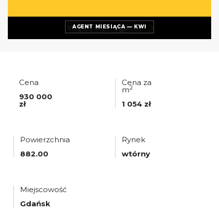
Więcej ofert
agenta
AGENT MIESIĄCA — KWI
Cena
Cena za
2
m
930 000
zł
1 054 zł
Powierzchnia
Rynek
882.00
wtórny
Miejscowość
Gdańsk