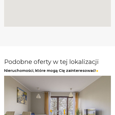
od Mostu w Sobieszewie zapewnia
sprawny i szybki dojazd do pełnego
zaplecza infrastrukturalnego oraz centrum
Gdańska.
POTENCJAŁ INWESTYCYJNY
Dzięki doskonałym parametrom zabudowy i
bliskości morza, działka stanowi bezpieczną
lokatę kapitału. Idealnie nadaje się pod:
Podobne oferty w tej lokalizacji
Dom jednorodzinny lub rezydencję
Nieruchomości, które mogą Cię zainteresować!
wakacyjną.
Kameralny projekt deweloperski (np. dom
dwulokalowy / bliźniak).
Nieuciążliwe usługi skierowane do
mieszkańców i turystów.