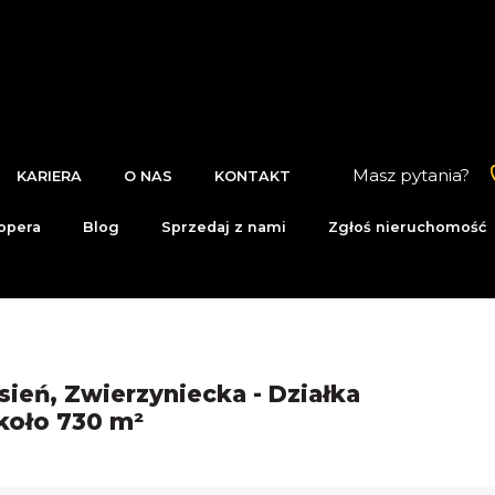
Masz pytania?
KARIERA
O NAS
KONTAKT
opera
Blog
Sprzedaj z nami
Zgłoś nieruchomość
sień, Zwierzyniecka - Działka
koło 730 m²