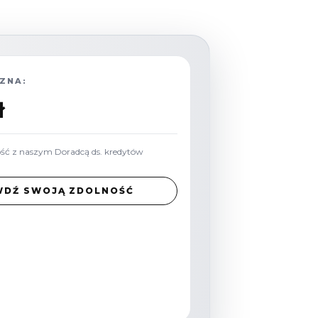
ZNA:
ł
ość z naszym Doradcą ds. kredytów
WDŹ SWOJĄ ZDOLNOŚĆ