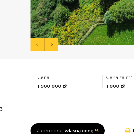
2
Cena
Cena za m
1 900 000 zł
1 000 zł
3
Zaproponuj
własną cenę
%