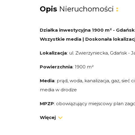
Opis
Nieruchomości
:
Działka inwestycyjna 1900 m² - Gdańsk
Wszystkie media | Doskonała lokalizac
Lokalizacja
: ul. Zwierzyniecka, Gdańsk - J
Powierzchnia
: 1900 m²
Media
: prąd, woda, kanalizacja, gaz, sieć 
media w drodze
MPZP
: obowiązujący miejscowy plan za
przestrzennego - oznaczenie M/U31
Więcej
Najważniejsze atuty: