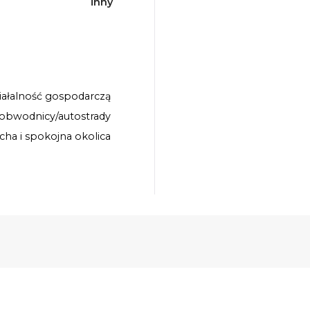
inny
iałalność gospodarczą
 obwodnicy/autostrady
icha i spokojna okolica