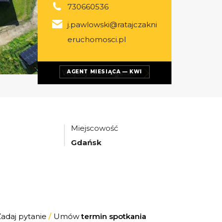
730660536
j.pawlowski@ratajczakni
eruchomosci.pl
Więcej ofert
agenta
AGENT MIESIĄCA — KWI
Miejscowość
Gdańsk
Zadaj pytanie
/
Umów
termin spotkania