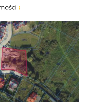
mości
: