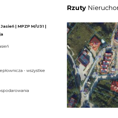
Rzuty
Nierucho
 Jasień | MPZP M/U31 |
ja
asień
ciepłownicza - wszystkie
gospodarowania