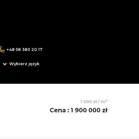
+48 58 380 20 17
Wybierz język
2
1 000 zł
/
m
Cena
:
1 900 000 zł