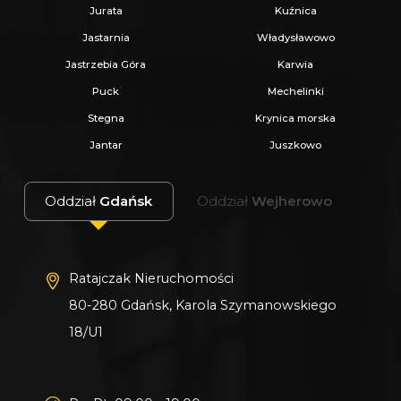
Jurata
Kuźnica
Jastarnia
Władysławowo
Jastrzebia Góra
Karwia
Puck
Mechelinki
Stegna
Krynica morska
Jantar
Juszkowo
Oddział
Gdańsk
Oddział
Wejherowo
Ratajczak Nieruchomości
80-280 Gdańsk, Karola Szymanowskiego
18/U1