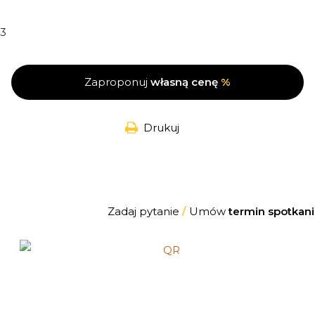
3
Zaproponuj
własną cenę
%
Drukuj
Zadaj pytanie
/
Umów
termin spotkani