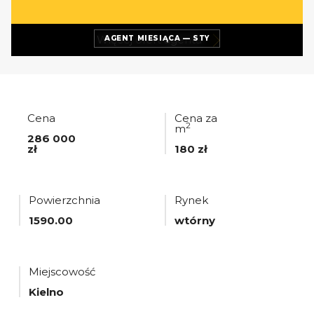
Więcej ofert
agenta
AGENT MIESIĄCA — STY
Cena
Cena za
2
m
286 000
zł
180 zł
Powierzchnia
Rynek
1590.00
wtórny
Miejscowość
Kielno