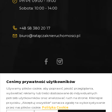
Pn-Pt: 09:00 - 19:00
Sobota: 10:00 - 14:00
+48 58 380 20 17
biuro@ratajczaknieruchomosci.pl
Cenimy prywatność użytkowników
Mapa strony
Pliki do pobrania
Polityka prywatności
Używamy plików cookie, aby poprawić jakość przeglądania,
Polityka cookies
Kontakt
wyświetlać reklamy lub treści dostosowane do indywidualnych
potrzeb użytkowników oraz analizować ruch na stronie. Kliknięcie
Copyright © 2026 Ratajczak Nieruchomości All Rights
przycisku „Akceptuj wszystkie" oznacza zgodę na wykorzystywanie
Reserved, Powered by
oplixo.eu
®
przez nas plików cookie.
Polityka Cookie