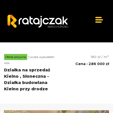
2
180 zł
/
m
Oferta aktywna
| Liczba wyświetleń:
454
Cena
:
286 000 zł
Działka na sprzedaż
Kielno , Słoneczna -
Działka budowlana
Kielno przy drodze