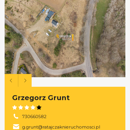
Grzegorz Grunt
730660582
g.grunt@ratajczaknieruchomosci.pl