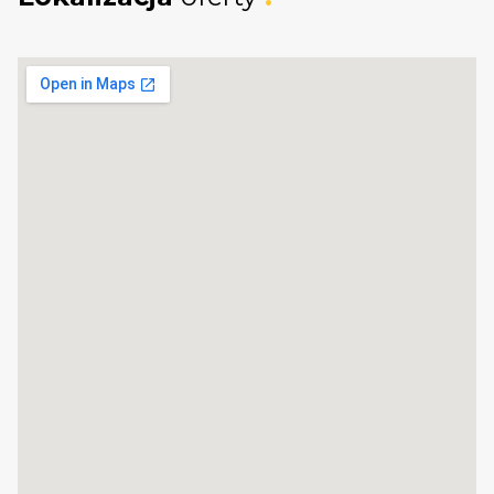
_
KUP Z NAMI - NAJKORZYSTNIEJ,
NAJSZYBCIEJ I BEZPIECZNIE!
Jeżeli zainteresowało Cię powyższe ogłoszenie
to:
- Zadzwoń pod wskazany nr tel.
- Umów się na Prezentację,
- Przyjedź i Obejrzyj na żywo,
- Zaproponuj Swoją cenę prezentowanej
nieruchomości.