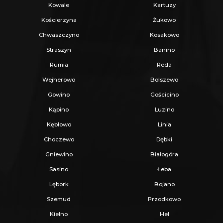
Kowale
Kartuzy
Kościerzyna
Żukowo
Chwaszczyno
Kosakowo
Straszyn
Banino
Rumia
Reda
Wejherowo
Bolszewo
Gowino
Gościcino
Kąpino
Luzino
Kębłowo
Linia
Choczewo
Dębki
Gniewino
Białogóra
Sasino
Łeba
Lębork
Bojano
Szemud
Przodkowo
Kielno
Hel