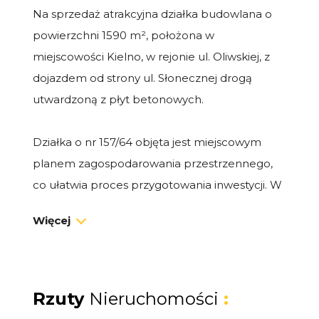
Na sprzedaż atrakcyjna działka budowlana o
powierzchni 1590 m², położona w
miejscowości Kielno, w rejonie ul. Oliwskiej, z
dojazdem od strony ul. Słonecznej drogą
utwardzoną z płyt betonowych.
Działka o nr 157/64 objęta jest miejscowym
planem zagospodarowania przestrzennego,
co ułatwia proces przygotowania inwestycji. W
drodze przy działce dostępne są media: prąd
Więcej
oraz gaz.
Nieruchomość znajduje się w dobrze
skomunikowanej części Kielna, przy głównej
Rzuty
Nieruchomości
:
drodze, z dogodnym dostępem do lokalnej