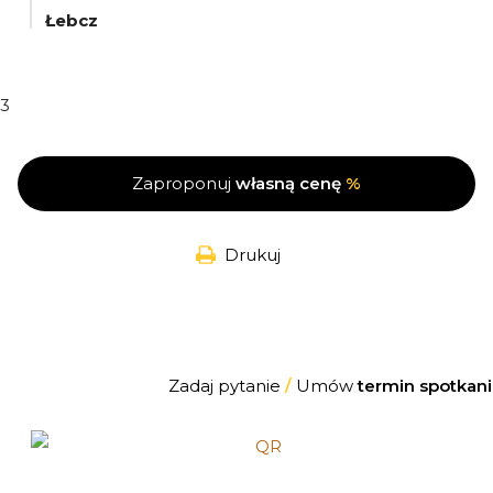
Łebcz
3
Zaproponuj
własną cenę
%
Drukuj
Zadaj pytanie
/
Umów
termin spotkani