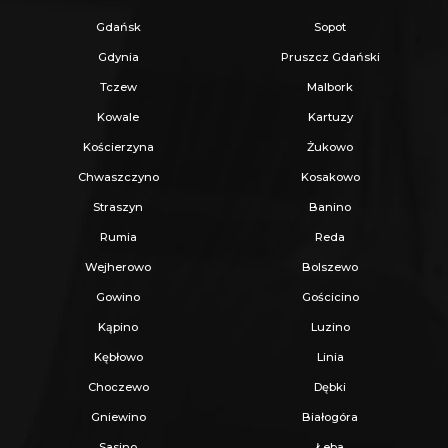
wieczysta
: dział III i IV wolny od wpisów
Gdańsk
Sopot
Możliwość zakupu sąsiedniej działki, łączna
Gdynia
Pruszcz Gdański
powierzchnia
19 234 m² w cenie 2 290 000 zł
Tczew
Malbork
Wydany MPZP
Kowale
Kartuzy
Dostępne od zaraz
Kościerzyna
Żukowo
Chwaszczyno
Kosakowo
Cena do negocjacji !
Straszyn
Banino
Rumia
Reda
W razie pytań zachęcam do kontaktu
Wejherowo
Bolszewo
telefonicznego i na prezentację działki !
Gowino
Gościcino
Kąpino
Luzino
_
Kębłowo
Linia
KUP Z NAMI - NAJKORZYSTNIEJ,
Choczewo
Dębki
NAJSZYBCIEJ I BEZPIECZNIE!
Gniewino
Białogóra
Sasino
Łeba