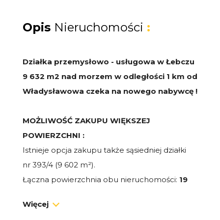
Opis
Nieruchomości
:
Działka przemysłowo - usługowa w Łebczu
9 632 m2 nad morzem w odległości 1 km od
Władysławowa czeka na nowego nabywcę !
MOŻLIWOŚĆ ZAKUPU WIĘKSZEJ
POWIERZCHNI :
Istnieje opcja zakupu także sąsiedniej działki
nr 393/4 (9 602 m²).
Łączna powierzchnia obu nieruchomości:
19
234 m².
Więcej
Cena za obie działki:
2 290 000 zł