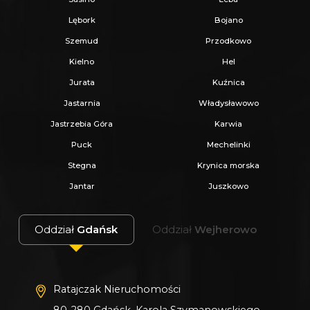
Jeżeli zainteresowało Cię powyższe ogłoszenie
Lębork
Bojano
to:
Szemud
Przodkowo
Kielno
Hel
- Zadzwoń pod wskazany nr tel.
Jurata
Kuźnica
- Umów się na Prezentację,
Jastarnia
Władysławowo
- Przyjedź i Obejrzyj na żywo,
Jastrzebia Góra
Karwia
- Zaproponuj Swoją cenę prezentowanej
Puck
Mechelinki
nieruchomości.
Stegna
Krynica morska
Jantar
Juszkowo
Gwarantujemy bezpieczny zakup i najlepszą
CENĘ.
Oddział
Gdańsk
Oddział
Wejherowo
Oferujemy skuteczną i bezpłatną pomoc w
uzyskaniu kredytu.
Zapewniamy fachowe doradztwo przy zakupie
Ratajczak Nieruchomości
pod inwestycję.