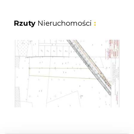
MOŻLIWE PRZEZNACZENIE DZIAŁKI :
- centrum dystrybucyjne lub logistyczne,
Rzuty
Nieruchomości
:
- baza dla firmy transportowej (hale, biura,
parking),
- magazyny samoobsługowe typu self-storage,
- zimowanie kamperów i łodzi, wypożyczalnia
sprzętu turystycznego,
- hurtownia spożywcza lub techniczna,
- zakład produkcyjny lub przetwórnia (np. ryb,
owoców, warzyw),
- serwis i warsztat dla pojazdów ciężarowych i
maszyn,
- park maszyn rolniczych i budowlanych,
- baza rekreacyjna, eventowa lub parking