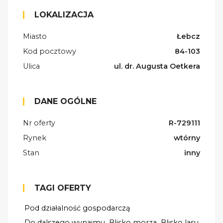
LOKALIZACJA
Miasto
Łebcz
Kod pocztowy
84-103
Ulica
ul. dr. Augusta Oetkera
DANE OGÓLNE
Nr oferty
R-729111
Rynek
wtórny
Stan
inny
TAGI OFERTY
Pod działalność gospodarczą
Do dalszego wynajmu
Blisko morza
Blisko lasu