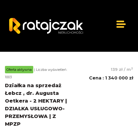
2
139 zł
/
m
Oferta aktywna
| Liczba wyświetleń:
1003
Cena
:
1 340 000 zł
Działka na sprzedaż
Łebcz , dr. Augusta
Oetkera - 2 HEKTARY |
DZIAŁKA USŁUGOWO-
PRZEMYSŁOWA | Z
MPZP