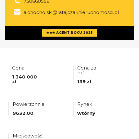
730660558
a.chocholski@ratajczaknieruchomosci.pl
Więcej ofert
agenta
★★★ AGENT ROKU 2025
Cena
Cena za
2
m
1 340 000
zł
139 zł
Powierzchnia
Rynek
9632.00
wtórny
Miejscowość