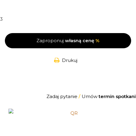
3
Zaproponuj
własną cenę
%
Drukuj
Zadaj pytanie
/
Umów
termin spotkani