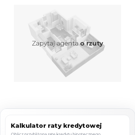
domu jednorodzinnego o powierzchni
użytkowej 120 m².
Pozwolenia:
Nieruchomość posiada prawomocne
Zapytaj agenta
o rzuty
pozwolenie na budowę.
Media:
Działka w pełni uzbrojona.
Wykonane
przyłącza:
prąd
(licznik na działce) oraz
woda
(licznik zamontowany).
Stan prawny:
pełna własność z KW (czysta
hipoteka)
Lokalizacja i dojazd:
Nieruchomość znajduje
Kalkulator raty kredytowej
się przy
ul. Słonecznikowej
, w otoczeniu
Oblicz przybliżoną ratę kredytu hipotecznego