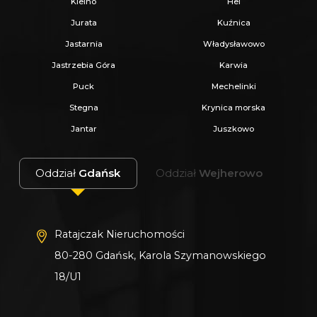
Kielno
Hel
Jurata
Kuźnica
Jastarnia
Władysławowo
Jastrzebia Góra
Karwia
Puck
Mechelinki
Stegna
Krynica morska
Jantar
Juszkowo
Oddział
Gdańsk
Oddział
Wejherowo
Ratajczak Nieruchomości
80-280 Gdańsk, Karola Szymanowskiego
18/U1