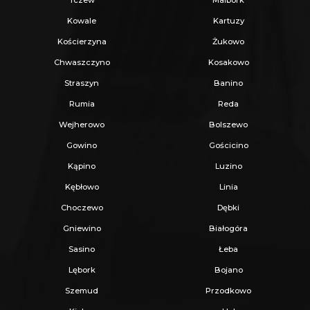
Tczew
Malbork
Kowale
Kartuzy
Kościerzyna
Żukowo
Chwaszczyno
Kosakowo
Straszyn
Banino
Rumia
Reda
Wejherowo
Bolszewo
Gowino
Gościcino
Kąpino
Luzino
Kębłowo
Linia
Choczewo
Dębki
Gniewino
Białogóra
Sasino
Łeba
Lębork
Bojano
Szemud
Przodkowo