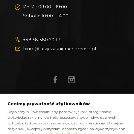
Pn-Pt: 09:00 - 19:00
Sobota: 10:00 - 14:00
+48 58 380 20 17
biuro@ratajczaknieruchomosci.pl
Cenimy prywatność użytkowników
Mapa strony
Pliki do pobrania
Polityka prywatności
Używamy plików cookie, aby poprawić jakość przeglądania,
Polityka cookies
Kontakt
wyświetlać reklamy lub treści dostosowane do indywidualnych
potrzeb użytkowników oraz analizować ruch na stronie. Kliknięcie
Copyright © 2026 Ratajczak Nieruchomości All Rights
przycisku „Akceptuj wszystkie" oznacza zgodę na wykorzystywanie
Reserved, Powered by
oplixo.eu
®