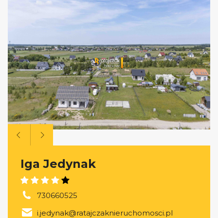
Iga Jedynak
730660525
i.jedynak@ratajczaknieruchomosci.pl