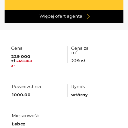
Więcej ofert
agenta
Cena
Cena za
2
m
229 000
zł
229 zł
249 000
zł
Powierzchnia
Rynek
1000.00
wtórny
Miejscowość
Łebcz