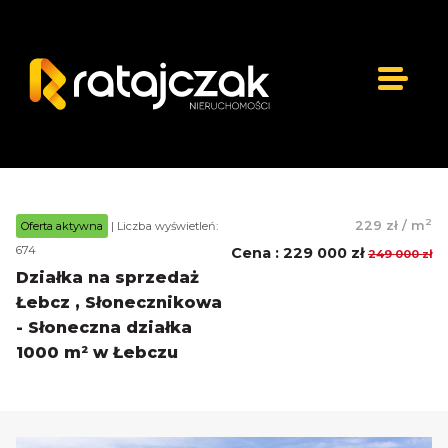
2
229 zł
/
m
Oferta aktywna
| Liczba wyświetleń:
674
Cena
:
229 000 zł
249 000 zł
Działka na sprzedaż
Łebcz , Słonecznikowa
- Słoneczna działka
1000 m² w Łebczu