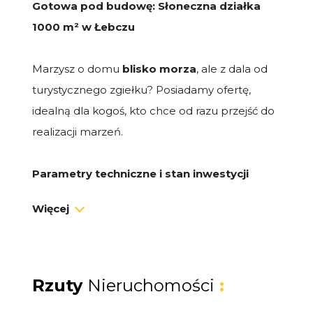
Gotowa pod budowę: Słoneczna działka
1000 m² w Łebczu
Marzysz o domu
blisko morza
, ale z dala od
turystycznego zgiełku? Posiadamy ofertę,
idealną dla kogoś, kto chce od razu przejść do
realizacji marzeń.
Parametry techniczne i stan inwestycji
Powierzchnia działki:
1000 m²
Więcej
Ukształtowanie terenu:
Działka płaska, o
regularnym kształcie prostokąta,
nasłoneczniona.
Stan zaawansowania: Na działce
zostały
Rzuty
Nieruchomości
:
wylane fundamenty
zgodnie z
projektem