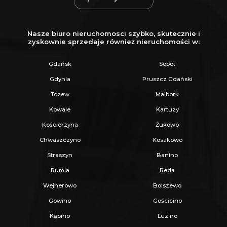
Dachy
dwuspadowe. K t nachylenia połaci
dachowej 250-450
Formę architektoniczną
należy
Nasze biuro nieruchomosci szybko, skutecznie i
zyskownie sprzedaje również nieruchomości w:
kształtować na zasadzie kontynuacji
miejscowej, w tym regionalnej tradycji
Gdańsk
Sopot
budowlanej. Kolorystyka stonowana,
Gdynia
Pruszcz Gdański
tradycyjna (paleta ziemi).
Tczew
Malbork
Zabudowa towarzysząca:
Dopuszcza się
Kowale
Kartuzy
zabudowy towarzyszące (garaże, budynki
Kościerzyna
Żukowo
gospodarcze), zespolone z budynkiem
Chwaszczyno
Kosakowo
mieszkalnym lub wolnostojące o
Straszyn
Banino
wysokości do 6m od poziomu terenu. Dla
Rumia
Reda
całego zespołu w obrębie jednej posesji
Wejherowo
Bolszewo
obowiązuje jednolite pokrycie, kolorystyka
Gowino
Gościcino
oraz materiały.
Kąpino
Luzino