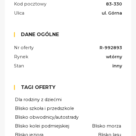
Kod pocztowy
83-330
Ulica
ul. Górna
DANE OGÓLNE
Nr oferty
R-992893
Rynek
wtórny
Stan
inny
TAGI OFERTY
Dla rodziny z dziećmi
Blisko szkoła i przedszkole
Blisko obwodnicy/autostrady
Blisko kolei podmiejskiej
Blisko morza
Blisko jeziora
Blisko lasu