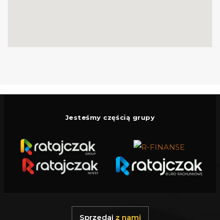
Dla kogo?
To świetna propozycja zarówno dla rodzin
planujących budowę wymarzonego domu, jak
i dla inwestorów poszukujących gruntu w
perspektywicznym obszarze.
Przeznaczenie terenu: 18 MN, U
- teren
zabudowy mieszkaniowej jednorodzinnej z
usługami.
Ilość kondygnacji i wysokość
Jesteśmy częścią grupy
zabudowy:
2 kondygnacje (ostania w
formie poddasza ubytkowego) Max.
wysoko zabudowy 8 m od poziomu
terenu do kalenicy
Pow. zabudowy:
Max.
40%
pow. pokrycia
działki.
Sprzedaj
z nami