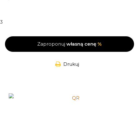
3
Zaproponuj
własną cenę
%
Drukuj