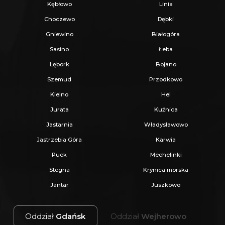
Mała architektura:
Dopuszcza się
Kębłowo
Linia
realizację obiektów małej architektury
Choczewo
Dębki
związanej z funkcją wiodącą
Gniewino
Białogóra
Zakaz stosowania
ogrodzeń
Sasino
Łeba
żelbetowych prefabrykowanych.
Lębork
Bojano
Szemud
Przodkowo
Lista numerów dostępnych działek:
Kielno
Hel
Cena 260 PLN/m²
Jurata
Kuźnica
Jastarnia
Władysławowo
15/3 - 1106 m²
Jastrzebia Góra
Karwia
15/5 - 1107 m²
Puck
Mechelinki
15/6 - 1106 m²
Stegna
Krynica morska
15/7 - 1105 m²
Jantar
Juszkowo
15/10 - 1104 m²
15/11 - 1104 m²
Oddział
Gdańsk
Oddział
Wejherowo
15/12 - 1104 m²