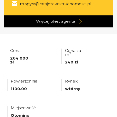
m.spyra@ratajczaknieruchomosci.pl
Więcej ofert
agenta
Cena
Cena za
2
m
264 000
zł
240 zł
Powierzchnia
Rynek
1100.00
wtórny
Miejscowość
Otomino