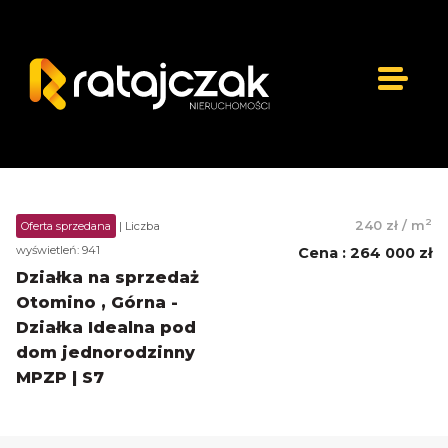
2
240 zł
/
m
Oferta sprzedana
| Liczba
wyświetleń: 941
Cena
:
264 000 zł
Działka na sprzedaż
Otomino , Górna -
Działka Idealna pod
dom jednorodzinny
MPZP | S7