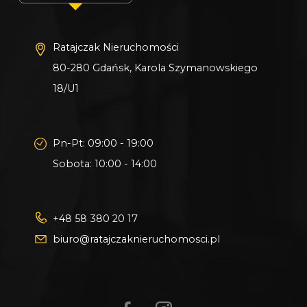
15/13 - 1103 m²
15/14 - 1103 m²
Ratajczak Nieruchomości
80-280 Gdańsk, Karola Szymanowskiego
Zapraszam do kontaktu i obejrzenia działek na
18/U1
miejscu - to wyjątkowa przestrzeń, w której
możesz stworzyć swoje własne miejsce na
ziemi!
Pn-Pt: 09:00 - 19:00
Sobota: 10:00 - 14:00
_
KUP Z NAMI - NAJKORZYSTNIEJ,
+48 58 380 20 17
NAJSZYBCIEJ I BEZPIECZNIE!
biuro@ratajczaknieruchomosci.pl
Jeżeli zainteresowało Cię powyższe ogłoszenie
to: