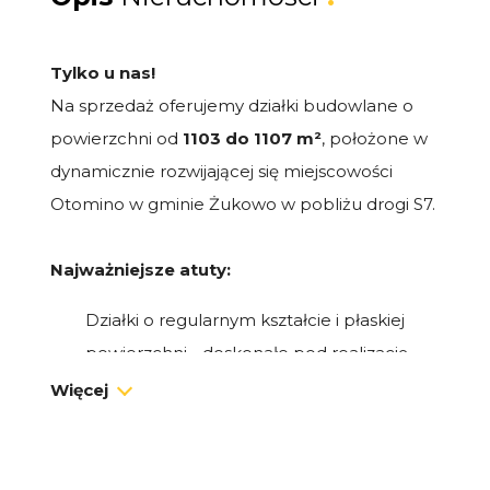
Tylko u nas!
Na sprzedaż oferujemy działki budowlane o
powierzchni od
1103 do 1107 m²
, położone w
dynamicznie rozwijającej się miejscowości
Otomino w gminie Żukowo w pobliżu drogi S7.
Najważniejsze atuty:
Działki o regularnym kształcie i płaskiej
powierzchni - doskonałe pod realizację
projektów architektonicznych,
Więcej
obowiązujący miejscowy plan
zagospodarowania przestrzennego
(MPZP 18 MN, U),