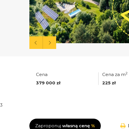
2
Cena
Cena za m
379 000 zł
225 zł
3
Zaproponuj
własną cenę
%