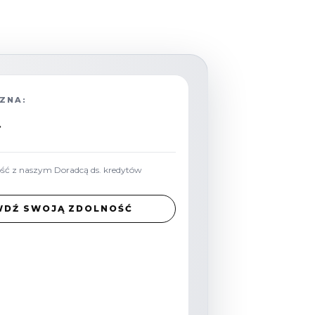
ZNA:
ość z naszym Doradcą ds. kredytów
WDŹ SWOJĄ ZDOLNOŚĆ