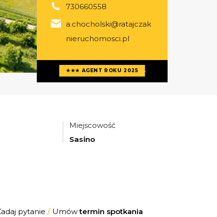
730660558
a.chocholski@ratajczak
nieruchomosci.pl
Więcej ofert
agenta
★★★ AGENT ROKU 2025
Miejscowość
Sasino
Zadaj pytanie
/
Umów
termin spotkania