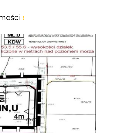
mości
: