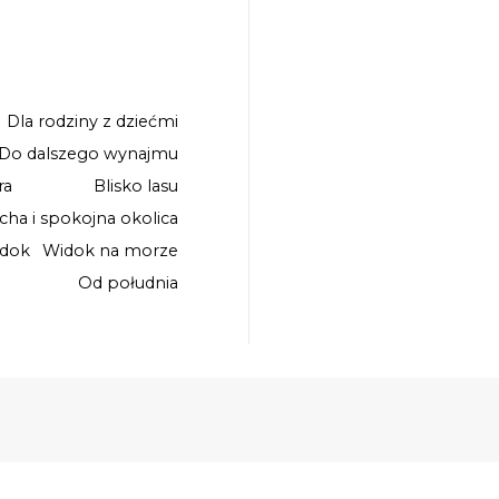
Dla rodziny z dziećmi
Do dalszego wynajmu
ra
Blisko lasu
icha i spokojna okolica
idok
Widok na morze
Od południa