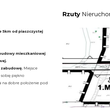
Rzuty
Nierucho
e 5km od piaszczystej
abudowy mieszkaniowej
wej.
d zabudowę.
Miejsce
 sobię piękno
i na dobre położenie pod