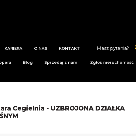
Masz pytania?
KARIERA
O NAS
KONTAKT
opera
Blog
Sprzedaj z nami
Zgłoś nieruchomość
Stara Cegielnia - UZBROJONA DZIAŁKA
EŚNYM