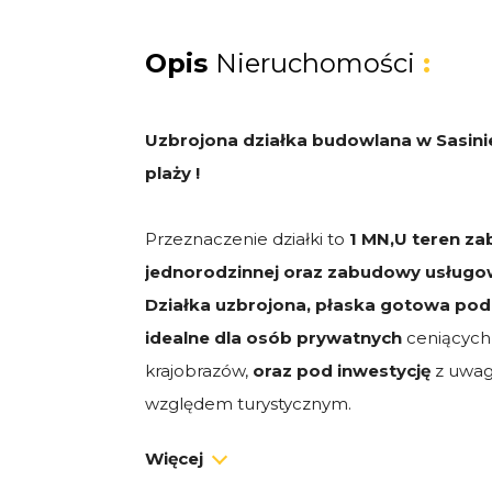
Opis
Nieruchomości
:
Uzbrojona działka budowlana w Sasini
plaży !
Przeznaczenie działki to
1 MN,U teren z
jednorodzinnej oraz zabudowy usługo
Działka uzbrojona, płaska gotowa po
idealne dla osób prywatnych
ceniących
krajobrazów,
oraz pod inwestycję
z uwag
względem turystycznym.
Więcej
Na sprzedaż działki na tej samej ulicy
: