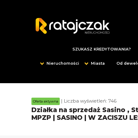
SZUKASZ KREDYTOWANIA?
Nieruchomości
Miasta
Od dewel
| Liczba wyświetleń: 746
Oferta aktywna
Działka na sprzedaż Sasino , 
MPZP | SASINO | W ZACISZU L