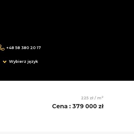
+48 58 380 20 17
Wybierz język
2
225 zł
/
m
Cena
:
379 000 zł