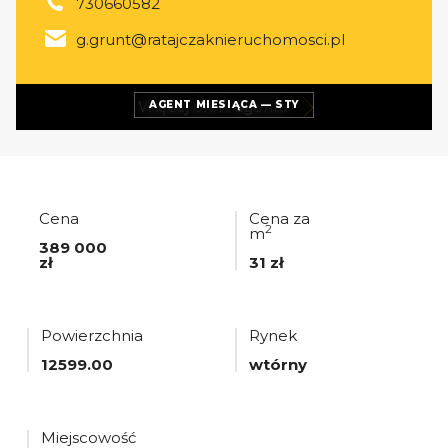
730660582
g.grunt@ratajczaknieruchomosci.pl
Więcej ofert
agenta
AGENT MIESIĄCA — STY
Cena
Cena za
2
m
389 000
zł
31 zł
Powierzchnia
Rynek
12599.00
wtórny
Miejscowość