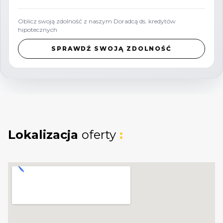
Oblicz swoją zdolność z naszym Doradcą ds. kredytów
rekreację rodzinną
hipotecznych
SPRAWDŹ SWOJĄ ZDOLNOŚĆ
projekt pod domki rekreacyjne (w zależności
od lokalnych regulacji i uzyskania stosownych
zgód)
inwestycję długoterminową
Lokalizacja
oferty
:
_
KUP Z NAMI - NAJKORZYSTNIEJ,