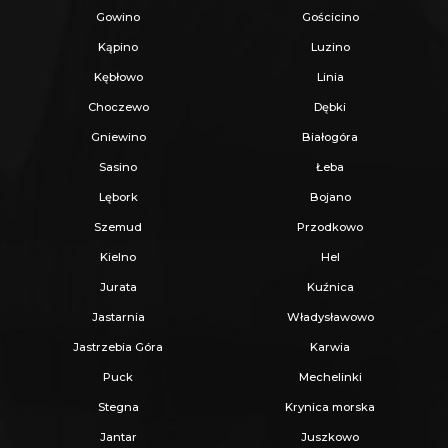
Gowino
Gościcino
Kąpino
Luzino
Kębłowo
Linia
Choczewo
Dębki
Gniewino
Białogóra
Sasino
Łeba
Lębork
Bojano
Szemud
Przodkowo
Kielno
Hel
Jurata
Kuźnica
Jastarnia
Władysławowo
Jastrzebia Góra
Karwia
Puck
Mechelinki
Stegna
Krynica morska
Jantar
Juszkowo