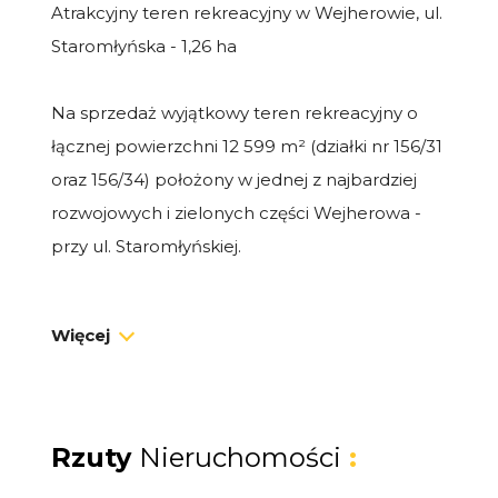
Atrakcyjny teren rekreacyjny w Wejherowie, ul.
Staromłyńska - 1,26 ha
Na sprzedaż wyjątkowy teren rekreacyjny o
łącznej powierzchni 12 599 m² (działki nr 156/31
oraz 156/34) położony w jednej z najbardziej
rozwojowych i zielonych części Wejherowa -
przy ul. Staromłyńskiej.
Lokalizacja daje idealne połączenie natury,
Więcej
spokoju oraz bliskości miejskich udogodnień.
Po drugiej stronie ulicy znajdują się tereny
handlowo-usługowe, targowisko oraz szybki
dojazd do centrum miasta.
Rzuty
Nieruchomości
: