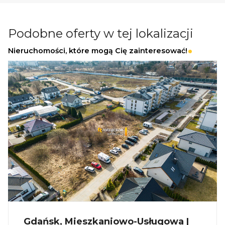
Zapewniamy fachowe doradztwo przy zakupie
pod inwestycję.
Podobne oferty w tej lokalizacji
Wszystkie nasze transakcje są objęte
Nieruchomości, które mogą Cię zainteresować!
ubezpieczeniem OC w PZU.
Z nami u Notariusza otrzymasz Ofertę
Specjalną.
Więcej podobnych ofert znajdziesz na naszej
stronie:
www.ratajczaknieruchomosci.pl
Gdańsk, Mieszkaniowo-Usługowa |