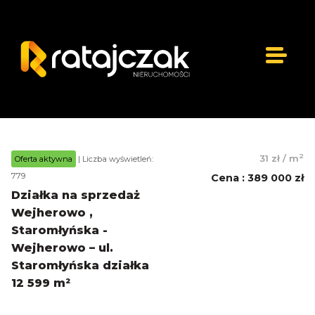
2
31 zł
/
m
Oferta aktywna
| Liczba wyświetleń:
779
Cena
:
389 000 zł
Działka na sprzedaż
Wejherowo ,
Staromłyńska -
Wejherowo – ul.
Staromłyńska działka
12 599 m²