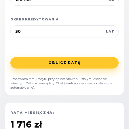
- Bardzo dobra dostępność komunikacyjna -
OKRES KREDYTOWANIA
wygodny dojazd z centrum Wejherowa oraz
drogi krajowej
LAT
- Dynamicznie rozwijająca się okolica - wysoki
potencjał wzrostu wartości w najbliższych
OBLICZ RATĘ
latach
Szacowana rata kredytu przy oprocentowaniu stałym, wkładzie
Przeznaczenie terenu: rekreacyjne
własnym 35% i okresie spłaty 30 lat (wartości startowe podstawione
automatycznie).
Teren znakomicie nadaje się m.in. na:
RATA MIESIĘCZNA:
ogród rekreacyjny, strefę wypoczynku, altany,
1 716 zł
zieleń prywatną