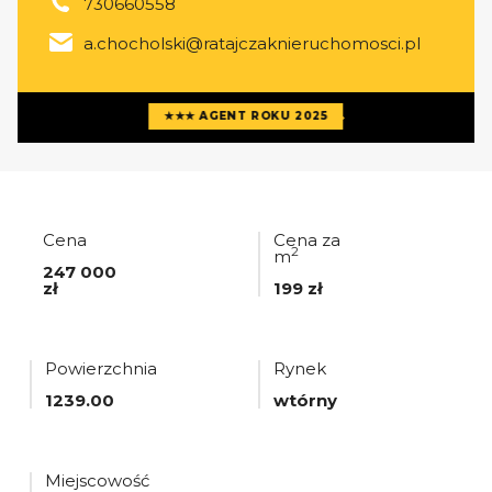
730660558
a.chocholski@ratajczaknieruchomosci.pl
Więcej ofert
agenta
★★★ AGENT ROKU 2025
Cena
Cena za
2
m
247 000
zł
199 zł
Powierzchnia
Rynek
1239.00
wtórny
Miejscowość