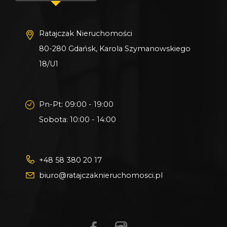
W razie pytań zachęcam do kontaktu
telefonicznego i na prezentację działki !
Ratajczak Nieruchomości
_
80-280 Gdańsk, Karola Szymanowskiego
KUP Z NAMI - NAJKORZYSTNIEJ,
18/U1
NAJSZYBCIEJ I BEZPIECZNIE!
Pn-Pt: 09:00 - 19:00
Jeżeli zainteresowało Cię powyższe ogłoszenie
Sobota: 10:00 - 14:00
to:
- Zadzwoń pod wskazany nr tel.
+48 58 380 20 17
- Umów się na Prezentację,
biuro@ratajczaknieruchomosci.pl
- Przyjedź i Obejrzyj na żywo,
- Zaproponuj Swoją cenę prezentowanej
nieruchomości.