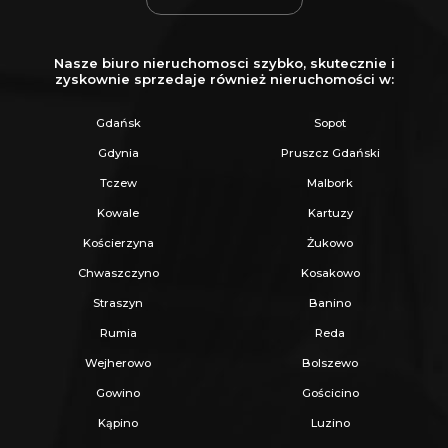
9) Poziom posadzki parteru: max. 0,5m nad
poziomem terenu mierzonego od strony
Nasze biuro nieruchomosci szybko, skutecznie i
zyskownie sprzedaje również nieruchomości w:
głównego wejścia do budynku
10) Zakazuje się budowania ogrodzeń
Gdańsk
Sopot
betonowych prefabrykowanych.
Gdynia
Pruszcz Gdański
11) Kolorystyka elewacji: należy stosować kolory
Tczew
Malbork
jasne, pastelowe lub w kolorze cegły.
Kowale
Kartuzy
Dopuszcza się deskowanie i licowanie cegłą.
Kościerzyna
Żukowo
Zakaz stosowania jaskrawych kolorów
Chwaszczyno
Kosakowo
5. Zasady podziału nieruchomości
Straszyn
Banino
1) Wielkość nowoprojektowanej działki: min.
Rumia
Reda
1000m².
Wejherowo
Bolszewo
2) Szerokość frontu nowoprojektowanej działki:
Gowino
Gościcino
min. 22m
Kąpino
Luzino