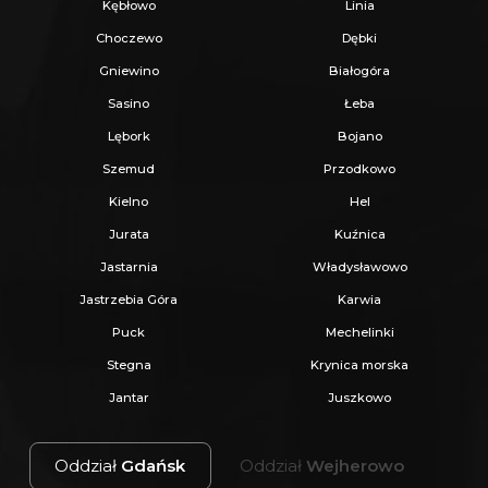
Kębłowo
Linia
INFORMACJE DODATKOWE :
Choczewo
Dębki
Działka na własność 1 właściciel z czystą
Gniewino
Białogóra
księgą wieczystą
(dział III i IV KW wolny od
Sasino
Łeba
wpisów)
Lębork
Bojano
Uzbrojenie 200m-280m od granicy działki
Szemud
Przodkowo
(prąd, woda, kanalizacja, gaz, kable
Kielno
Hel
telekomunikacyjne)
Jurata
Kuźnica
Teren gotowy pod zabudowę
Jastarnia
Władysławowo
Możliwość zakupu innej działki na tej samej
Jastrzebia Góra
Karwia
ulicy
Puck
Mechelinki
Działka dostępna od zaraz !
Stegna
Krynica morska
Jantar
Juszkowo
Cena do negocjacji !
Oddział
Gdańsk
Oddział
Wejherowo