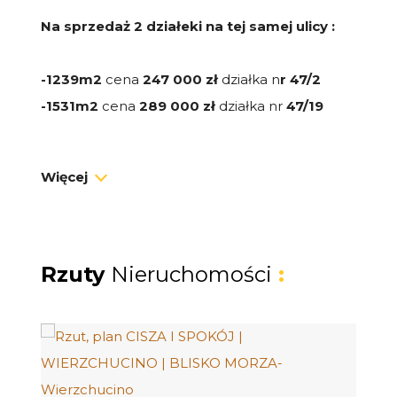
Na sprzedaż 2 działeki na tej samej ulicy :
-1239m2
cena
247 000 zł
działka n
r 47/2
-1531m2
cena
289 000 zł
działka nr
47/19
Przeznaczenie działki to
122-MN
tereny
Więcej
zabudowy mieszkaniowej jednorodzinnej.
Miejsce
idealne dla rodziny i osób
prywatnych
ceniących sobie piękno
krajobrazów
oraz pod inwestycje
ze względu
Rzuty
Nieruchomości
:
na położenie
blisko plaży Białogóra i Dębki,
oraz jeziora Żarnowieckiego
DZIAŁKA :
Narożna działka
budowlana
o powierzchni