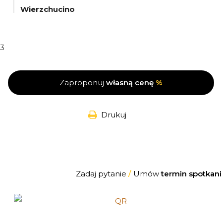
Wierzchucino
3
Zaproponuj
własną cenę
%
Drukuj
Zadaj pytanie
/
Umów
termin spotkani