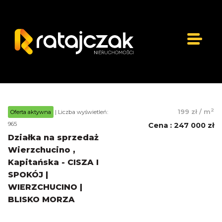
2
199 zł
/
m
Oferta aktywna
| Liczba wyświetleń:
965
Cena
:
247 000 zł
Działka na sprzedaż
Wierzchucino ,
Kapitańska - CISZA I
SPOKÓJ |
WIERZCHUCINO |
BLISKO MORZA