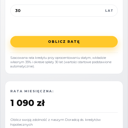
pięknym widokiem na łąki i lasy.
LAT
Uzbrojenie :
- prąd 200m od działki w drodze
- woda "wo90" 240m od działki w drodze
OBLICZ RATĘ
- kanalizacja "ks200" 240m od działki w drodze
- gaz "gs63" 280m od działki w drodze
Szacowana rata kredytu przy oprocentowaniu stałym, wkładzie
własnym 35% i okresie spłaty 30 lat (wartości startowe podstawione
- kable telekomunikacyjne "ts" 280m od działki
automatycznie).
w drodze
LOKALIZACJA
RATA MIESIĘCZNA:
Numer działki
47/2
(221106_2.0021.47/2) w
1 090 zł
miejscowości
Wierzchucino ul. Kapitańska
.
Wierzchucino to wieś kaszubska w Polsce,
Oblicz swoją zdolność z naszym Doradcą ds. kredytów
hipotecznych
w województwie pomorskim, w powiecie