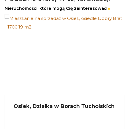
zagospodarowania terenu
Nieruchomości, które mogą Cię zainteresować!
1) Wysokość zabudowy: max. 9 m
2) Procent zabudowy: max. 25%.
3) Procent powierzchni biologicznie czynnej:
min. 40%.
4) Linie zabudowy:
a) nieprzekraczalna linia zabudowy 6,0m od
dróg wewnętrznych, drogi dojazdowej oraz
ciągów pieszo-jezdnych, 12,0m od lasu oraz jak
na rysunku planu
5) Formy zabudowy: wolnostojąca.
6) Liczba kondygnacji:
Osiek, Działka w Borach Tucholskich
a) dla budynków mieszkalnych - do 2
kondygnacji nadziemnych, w tym poddasze
użytkowe. Dopuszcza się podpiwniczenie