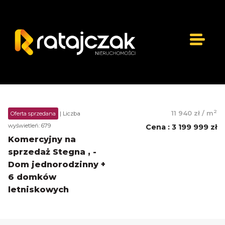
2
11 940 zł
/
m
Oferta sprzedana
| Liczba
wyświetleń: 679
Cena
:
3 199 999 zł
Komercyjny na
sprzedaż Stegna , -
Dom jednorodzinny +
6 domków
letniskowych