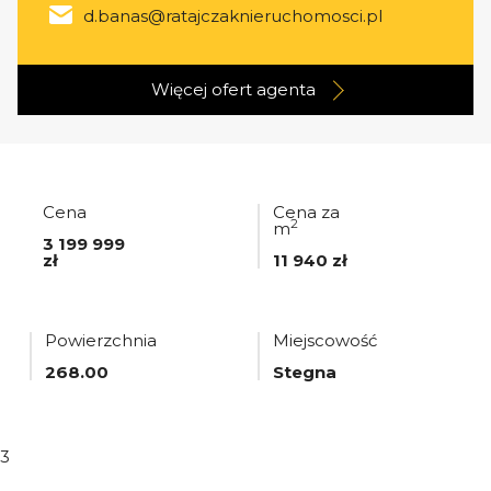
d.banas@ratajczaknieruchomosci.pl
Więcej ofert
agenta
Cena
Cena za
2
m
3 199 999
zł
11 940 zł
Powierzchnia
Miejscowość
268.00
Stegna
3