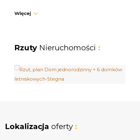
Szukasz bezpiecznej przystani dla kapitału,
Więcej
która łączy wysoki standard życia z
generowaniem stałego dochodu? Prezentuje
unikatowy kompleks turystyczny. Obiekt, który
nie wymaga żadnych nakładów finansowych i
Rzuty
Nieruchomości
:
funkcjonuje od pierwszego dnia po zakupie.
DLACZEGO TA INWESTYCJA
0 zł prowizji
- oferta bezpośrednia
Dywersyfikacja przychodów
: Możliwość
zamieszkania w domu i wynajmu domków lub
wynajmu całego kompleksu.
Niskie koszty utrzymania
: Potężna instalacja
Lokalizacja
oferty
:
fotowoltaiczna (9,9 kW), pompy ciepła i
rekuperacja redukują rachunki niemal do zera.