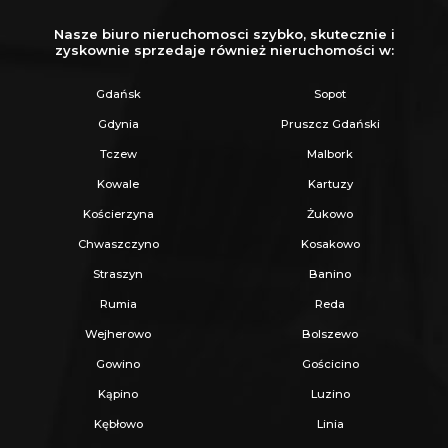
Nasze biuro nieruchomosci szybko, skutecznie i
zyskownie sprzedaje również nieruchomości w:
Strefa gościnna w otoczeniu drzew,
zapewniająca wakacyjny klimat.
Gdańsk
Sopot
Struktura
: 6 domków (jeden z 2016 r. -
Gdynia
Pruszcz Gdański
dodatkowo ocieplony; pięć z 2017 r.).
Tczew
Malbork
Standard:
Każdy domek (pow. całkowita
Kowale
Kartuzy
25m2) pomieści do 6 osób.
Kościerzyna
Żukowo
Wykonane z naturalnego balika, kryte
Chwaszczyno
Kosakowo
blachodachówką.
Straszyn
Banino
Rumia
Reda
Komfort całoroczny
: Wszystkie domki
Wejherowo
Bolszewo
posiadają
klimatyzację z funkcją grzania
, co
Gowino
Gościcino
pozwala na wydłużenie sezonu najmu.
Kąpino
Luzino
Kębłowo
Linia