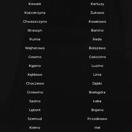
Kowale
Kartuzy
Kościerzyna
Żukowo
Chwaszczyno
Kosakowo
Straszyn
Banino
Rumia
Reda
Wejherowo
Bolszewo
Gowino
Gościcino
Kąpino
Luzino
Kębłowo
Linia
Choczewo
Dębki
Gniewino
Białogóra
Sasino
Łeba
Lębork
Bojano
Szemud
Przodkowo
Kielno
Hel