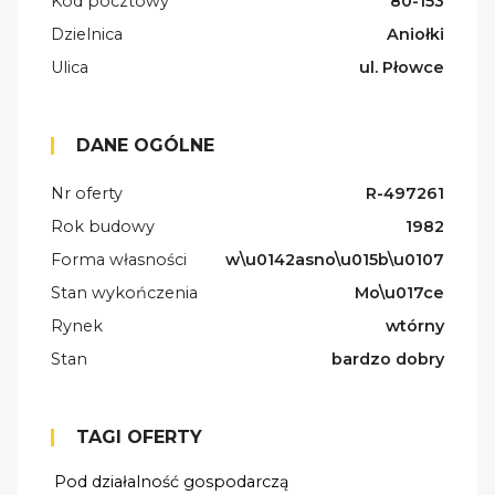
Kod pocztowy
80-153
Dzielnica
Aniołki
Ulica
ul. Płowce
DANE OGÓLNE
Nr oferty
R-497261
Rok budowy
1982
Forma własności
w\u0142asno\u015b\u0107
Stan wykończenia
Mo\u017ce
Rynek
wtórny
Stan
bardzo dobry
TAGI OFERTY
Pod działalność gospodarczą