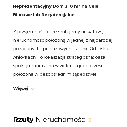
Reprezentacyjny Dom 310 m² na Cele
Biurowe lub Rezydencjalne
Z przyjemnością prezentujemy unikatową
nieruchomość położoną w jednej z najbardziej
pożądanych i prestiżowych dzielnic Gdańska -
Aniołkach
. To lokalizacja strategiczna: oaza
spokoju zanurzona w zieleni, a jednocześnie
położona w bezpośrednim sąsiedztwie
centrum miasta, kluczowych urzędów oraz
Więcej
Gdańskiego Uniwersytetu Medycznego.
Obiekt o łącznej powierzchni
310 m²
(w tym
240 m² części głównej oraz 60 m² lokalu z
Rzuty
Nieruchomości
:
zapleczem) stanowi idealną propozycję dla