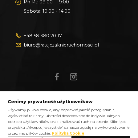
Pn-Pt: 09:00 - 19:00
Sobota: 10:00 - 14:00
+48 58 380 20 17
biuro@ratajczaknieruchomosci.pl
Cenimy prywatność użytkowników
Mapa strony
Pliki do pobrania
Polityka prywatności
Używamy plików cookie, aby poprawić jakość przeglądania,
Polityka cookies
Kontakt
wyświetlać reklamy lub treści dostosowane do indywidualnych
potrzeb użytkowników oraz analizować ruch na stronie. Kliknięcie
Copyright © 2026 Ratajczak Nieruchomości All Rights
przycisku „Akceptuj wszystkie" oznacza zgodę na wykorzystywanie
Reserved, Powered by
oplixo.eu
®
przez nas plików cookie.
Polityka Cookie