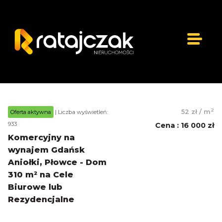
2
52 zł
/
m
Oferta aktywna
| Liczba wyświetleń:
933
Cena
:
16 000 zł
Komercyjny na
wynajem Gdańsk
Aniołki, Płowce - Dom
310 m² na Cele
Biurowe lub
Rezydencjalne