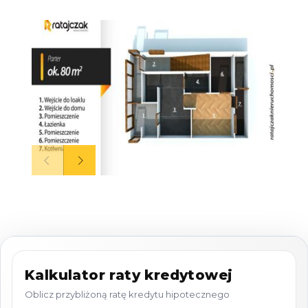
prestiżowych firm:
kancelarii adwokackich,
notarialnych, komorniczych lub biur
rachunkowych.
Standard i Charakterystyka Nieruchomości
Powierzchnia:
240 m² powierzchni
mieszkalno-biurowej + 60 m² lokalu
usługowego + 10 m² kotłowni.
Komfort:
W dwóch łazienkach w części
głównej oraz w pomieszczeniu głównym
lokalu zainstalowano ogrzewanie
podłogowe (wodne).
Planowane inwestycje:
Na jesieni
Kalkulator raty kredytowej
budynek zyska nową elewację oraz
Oblicz przybliżoną ratę kredytu hipotecznego
ogrodzenie, co znacząco podniesie jego