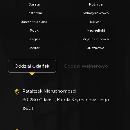
Jurata
Kuźnica
Jastarnia
Władysławowo
Jastrzebia Góra
Karwia
Puck
Mechelinki
Stegna
Krynica morska
Jantar
Juszkowo
Oddział
Gdańsk
Oddział
Wejherowo
Ratajczak Nieruchomości
80-280 Gdańsk, Karola Szymanowskiego
18/U1