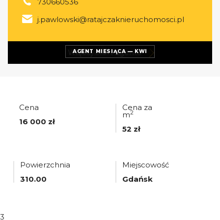
730660536
j.pawlowski@ratajczaknieruchomosci.pl
Więcej ofert
agenta
AGENT MIESIĄCA — KWI
Cena
Cena za
2
m
16 000 zł
52 zł
Powierzchnia
Miejscowość
310.00
Gdańsk
3