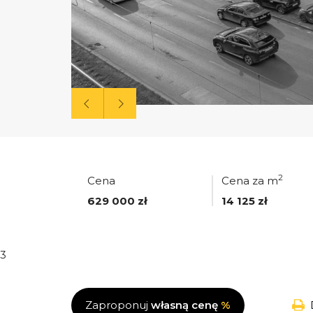
2
Cena
Cena za m
629 000 zł
14 125 zł
3
Zaproponuj
własną cenę
%