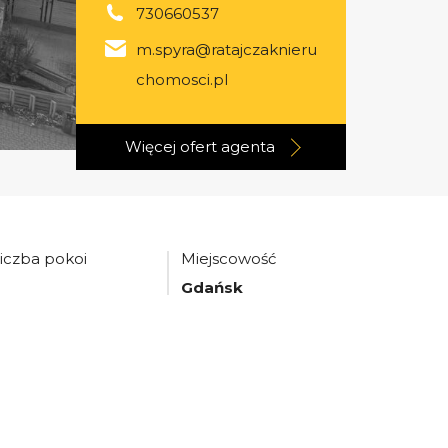
730660537
m.spyra@ratajczaknieru
chomosci.pl
Więcej ofert
agenta
iczba pokoi
Miejscowość
2
Gdańsk