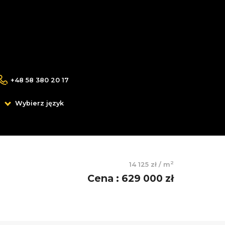
+48 58 380 20 17
Wybierz język
2
14 125 zł
/
m
Cena
:
629 000 zł