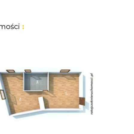
mości
: