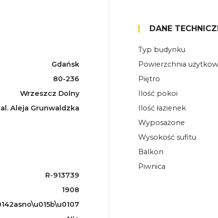
DANE TECHNICZ
Typ budynku
Gdańsk
Powierzchnia użytko
80-236
Piętro
Wrzeszcz Dolny
Ilość pokoi
al. Aleja Grunwaldzka
Ilość łazienek
Wyposażone
Wysokość sufitu
Balkon
Piwnica
R-913739
1908
142asno\u015b\u0107