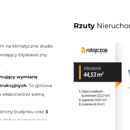
Rzuty
Nierucho
em na klimatyczne studio
ewniający błyskawiczny
.
jmujący wymianę
trukcyjnych.
To gotowa
 właścicielowi pełną
 strony budynku oraz
3
 dobrą termoizolację,
rywatność od miejskiego