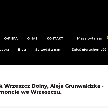
Masz pytania?
KARIERA
O NAS
KONTAKT
opera
Blog
Sprzedaj z nami
Zgłoś nieruchomość
k Wrzeszcz Dolny, Aleja Grunwaldzka -
emoncie we Wrzeszczu.