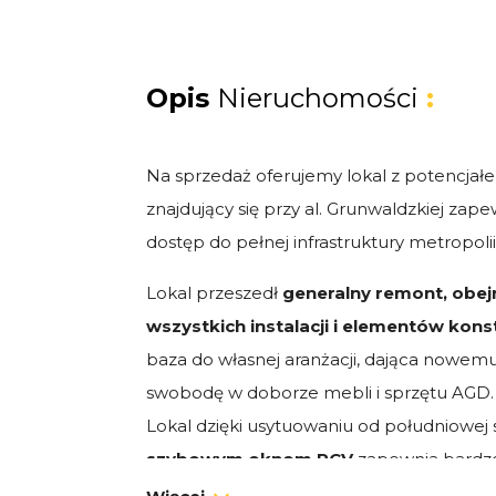
Opis
Nieruchomości
:
Na sprzedaż oferujemy lokal z potencjał
znajdujący się przy al. Grunwaldzkiej zap
dostęp do pełnej infrastruktury metropolii
Lokal przeszedł
generalny remont, obe
wszystkich instalacji i elementów kons
baza do własnej aranżacji, dająca nowemu
swobodę w doborze mebli i sprzętu AGD.
Lokal dzięki usytuowaniu od południowej
szybowym oknom PCV
zapewnia bardzo
wyjątkowe nasłonecznienie oraz ciszę i p