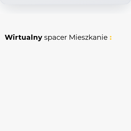
oryginalne, niezniszczone podczas wojny
kamienice. Jest to jedna z nielicznych
lokalizacji, gdzie można obcować z
autentyczną, przedwojenną tkanką miasta
Wirtualny
spacer Mieszkanie
:
bezpośrednio z własnych okien.
Darmowy Parking
: Do dyspozycji
mieszkańców oddano bezpłatne miejsca
postojowe na zamykanym podwórzu
kamienicy. Wraz z lokalem kupujący
nabywa 391/10000 udziału w gruncie
oddanym w użytkowanie wieczyste z
osobną KW, co stanowi ogromny atut w tej
części miasta oraz ogromną oszczędność
względem obligatoryjnych zakupów w
nowym budownictwie.