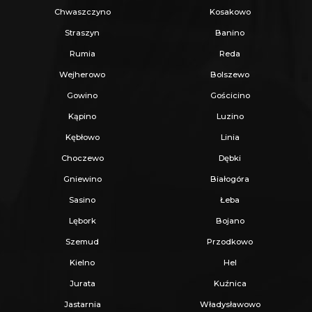
Chwaszczyno
Kosakowo
Straszyn
Banino
Rumia
Reda
Wejherowo
Bolszewo
Gowino
Gościcino
Kąpino
Luzino
Kębłowo
Linia
Choczewo
Dębki
Gniewino
Białogóra
Sasino
Łeba
Lębork
Bojano
Szemud
Przodkowo
Kielno
Hel
Jurata
Kuźnica
Jastarnia
Władysławowo