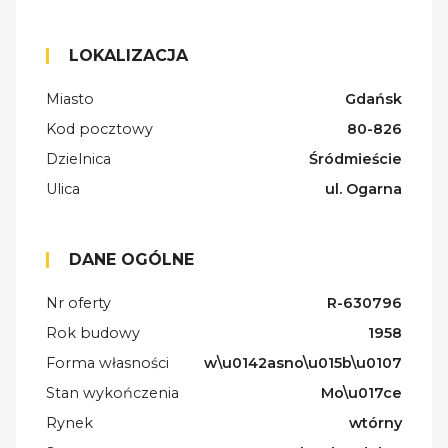
LOKALIZACJA
Miasto
Gdańsk
Kod pocztowy
80-826
Dzielnica
Śródmieście
Ulica
ul. Ogarna
DANE OGÓLNE
Nr oferty
R-630796
Rok budowy
1958
Forma własności
w\u0142asno\u015b\u0107
Stan wykończenia
Mo\u017ce
Rynek
wtórny