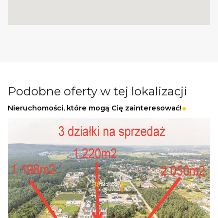
Zapraszamy do kontaktu i na prezentację już
dziś!
_
KUP Z NAMI - NAJKORZYSTNIEJ,
NAJSZYBCIEJ I BEZPIECZNIE!
Podobne oferty w tej lokalizacji
Nieruchomości, które mogą Cię zainteresować!
Jeżeli zainteresowało Cię powyższe ogłoszenie
to:
- Zadzwoń pod wskazany nr tel.
- Umów się na Prezentację,
- Przyjedź i Obejrzyj na żywo,
- Zaproponuj Swoją cenę prezentowanej
nieruchomości.