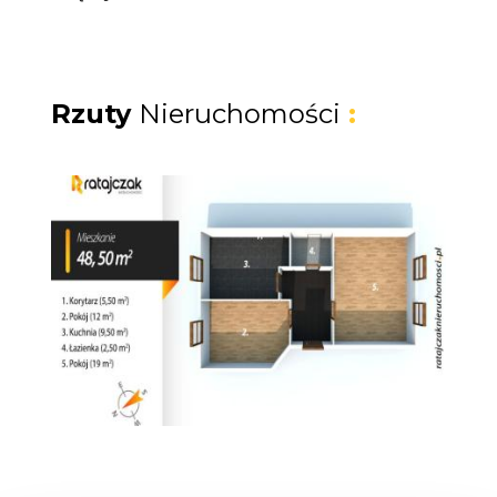
Trójmiasta, która nigdy nie straci swojego
uroku, a jej wartość będzie tylko rosła.
Miejsce z duszą
Rzuty
Nieruchomości
:
Nieruchomość dopasowana w szczególności
dla osób szukających prywatnej bazy w
klimatycznym sercu dawnego Gdańska,
oferująca nowemu właścicielowi dwie drogi:
bezpieczną i wysoce dochodową inwestycję
lub wyjątkowe miejsce do życia w otoczeniu
zabytkowej architektury.
Inwestycja, która zarabia od pierwszego
dnia
Lokalizacja przy ulicy Ogarnej to jeden z