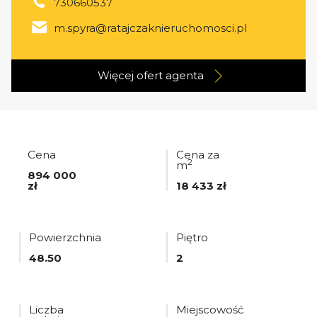
730660537
m.spyra@ratajczaknieruchomosci.pl
Więcej ofert
agenta
Cena
Cena za
2
m
894 000
zł
18 433 zł
Powierzchnia
Piętro
48.50
2
Liczba
Miejscowość