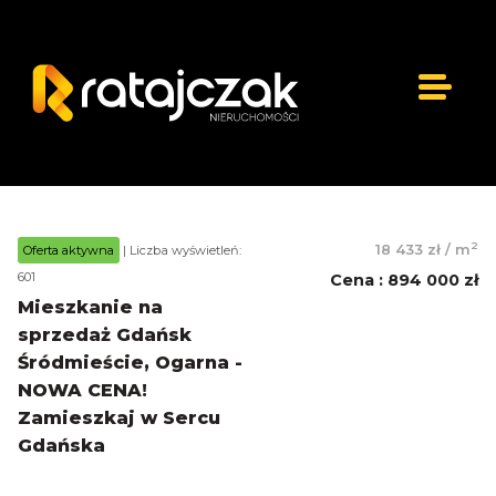
2
18 433 zł
/
m
Oferta aktywna
| Liczba wyświetleń:
601
Cena
:
894 000 zł
Mieszkanie na
sprzedaż Gdańsk
Śródmieście, Ogarna -
NOWA CENA!
Zamieszkaj w Sercu
Gdańska