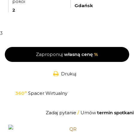
pokoi
Gdańsk
2
3
Zaproponuj
własną cenę
%
Drukuj
o
360
Spacer Wirtualny
Zadaj pytanie
/
Umów
termin spotkani